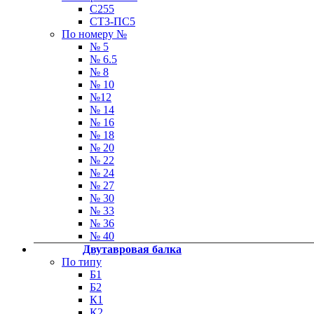
С255
СТ3-ПС5
По номеру №
№ 5
№ 6.5
№ 8
№ 10
№12
№ 14
№ 16
№ 18
№ 20
№ 22
№ 24
№ 27
№ 30
№ 33
№ 36
№ 40
Двутавровая балка
По типу
Б1
Б2
К1
К2