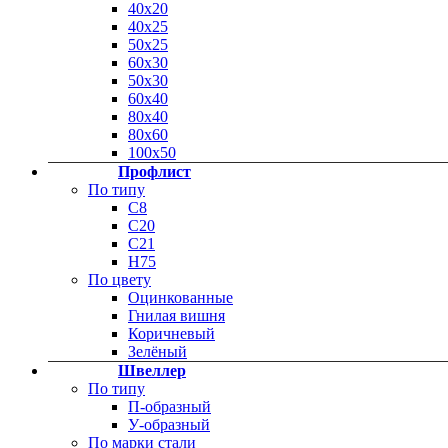
40х20
40х25
50х25
60х30
50х30
60х40
80х40
80х60
100х50
Профлист
По типу
С8
С20
C21
Н75
По цвету
Оцинкованные
Гнилая вишня
Коричневый
Зелёный
Швеллер
По типу
П-образный
У-образный
По марки стали