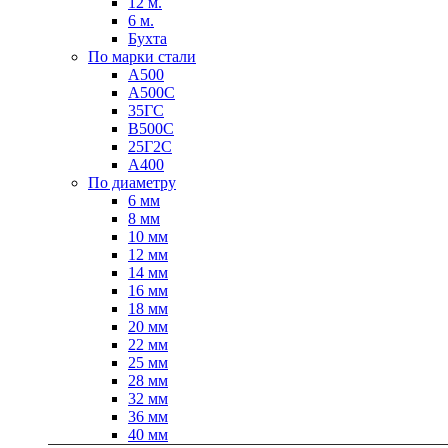
12 м.
6 м.
Бухта
По марки стали
А500
А500С
35ГС
В500С
Качественные стали
25Г2С
Конструкционная сталь
А400
Круг горячекатаный конструкцио
По диаметру
Поковка
6 мм
Шестигранник горячекатаный
8 мм
конструкционный
10 мм
Инструментальная сталь
12 мм
14 мм
16 мм
18 мм
20 мм
22 мм
25 мм
28 мм
32 мм
36 мм
40 мм
Фитинги