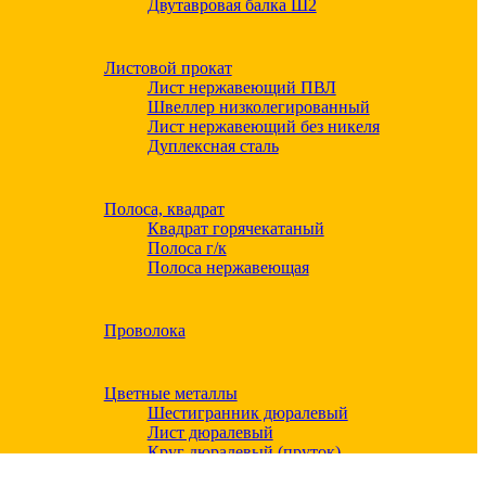
Двутавровая балка Ш2
Листовой прокат
Лист нержавеющий ПВЛ
Швеллер низколегированный
Лист нержавеющий без никеля
Дуплексная сталь
Полоса, квадрат
Квадрат горячекатаный
Полоса г/к
Полоса нержавеющая
Проволока
Цветные металлы
Шестигранник дюралевый
Лист дюралевый
Круг дюралевый (пруток)
Квадрат дюралевый