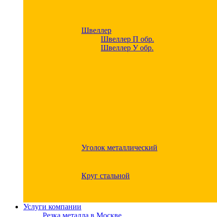
Швеллер
Швеллер П обр.
Швеллер У обр.
Уголок металлический
Круг стальной
Услуги компании
Резка металла в Москве