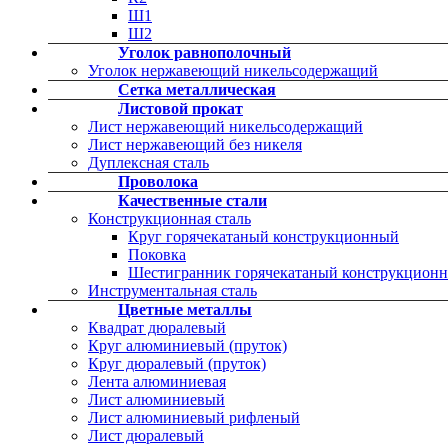
Ш1
Ш2
Уголок равнополочный
Уголок нержавеющий никельсодержащий
Сетка металлическая
Листовой прокат
Лист нержавеющий никельсодержащий
Лист нержавеющий без никеля
Дуплексная сталь
Проволока
Качественные стали
Конструкционная сталь
Круг горячекатаный конструкционный
Поковка
Шестигранник горячекатаный конструкцион
Инструментальная сталь
Цветные металлы
Квадрат дюралевый
Круг алюминиевый (пруток)
Круг дюралевый (пруток)
Лента алюминиевая
Лист алюминиевый
Лист алюминиевый рифленый
Лист дюралевый