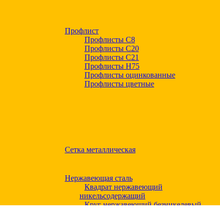
Профлист
Профлисты С8
Профлисты С20
Профлисты C21
Профлисты Н75
Профлисты оцинкованные
Профлисты цветные
Сетка металлическая
Нержавеющая сталь
Квадрат нержавеющий
никельсодержащий
Круг нержавеющий безникелевый
жаропрочный