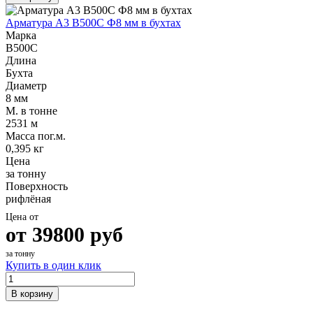
Арматура А3 В500С Ф8 мм в бухтах
Марка
В500С
Длина
Бухта
Диаметр
8 мм
М. в тонне
2531 м
Масса пог.м.
0,395 кг
Цена
за тонну
Поверхность
рифлёная
Цена от
от
39800
руб
за тонну
Купить в один клик
В корзину