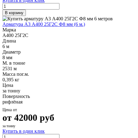
Купить в один клик
Шина
Фитинги
медная
резьбовые
В корзину
Круг
латунные
медный
Фитинги
Арматура А3 А400 25Г2С Ф8 мм (6 м.)
(пруток)
резьбовые
Марка
Лента
стальные
А400 25Г2С
медная
Фитинги
Длина
Лист
резьбовые
6 м
медный
чугунные
Диаметр
Труба
Хомуты
8 мм
медная
стальные
М. в тонне
Круг
Труба ВГП
2531 м
бронзовый
БУ металл
Масса пог.м.
(пруток)
БУ трубы
0,395 кг
Олово,
Хомуты
Цена
cвинец,
стальные
за тонну
цинк,
Поверхность
нихром
рифлёная
Цена от
от
42000
руб
за тонну
Купить в один клик