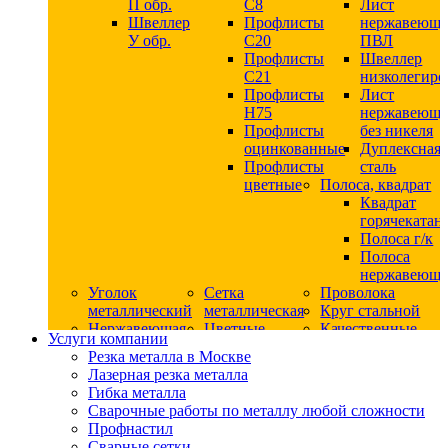
П обр.
С8
Лист
Швеллер
Профлисты
нержавеющ
У обр.
С20
ПВЛ
Профлисты
Швеллер
C21
низколегир
Профлисты
Лист
Н75
нержавеющ
Профлисты
без никеля
оцинкованные
Дуплексная
Профлисты
сталь
цветные
Полоса, квадрат
Квадрат
горячекатан
Полоса г/к
Полоса
нержавеюща
Уголок
Сетка
Проволока
металлический
металлическая
Круг стальной
Нержавеющая
Цветные
Качественные
Услуги компании
сталь
металлы
стали
Резка металла в Москве
Квадрат
Шестигранник
Конструкци
Лазерная резка металла
нержавеющий
дюралевый
сталь
Гибка металла
никельсодержащий
Лист
Круг
Сварочные работы по металлу любой сложности
Круг
дюралевый
горячекатан
Профнастил
нержавеющий
Круг
конструкци
Сварные сетки