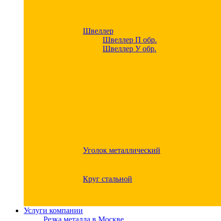
Швеллер
Швеллер П обр.
Швеллер У обр.
Уголок металлический
Круг стальной
Услуги компании
Резка металла в Москве