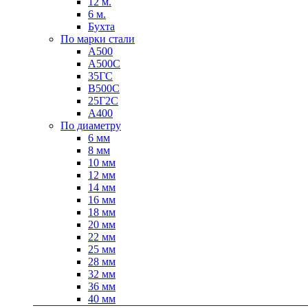
12 м.
6 м.
Бухта
По марки стали
А500
А500С
35ГС
В500С
Качественные стали
25Г2С
Конструкционная сталь
А400
Круг горячекатаный конструкцио
По диаметру
Поковка
6 мм
Шестигранник горячекатаный
8 мм
конструкционный
10 мм
Инструментальная сталь
12 мм
14 мм
16 мм
18 мм
20 мм
22 мм
25 мм
28 мм
32 мм
36 мм
40 мм
Фитинги