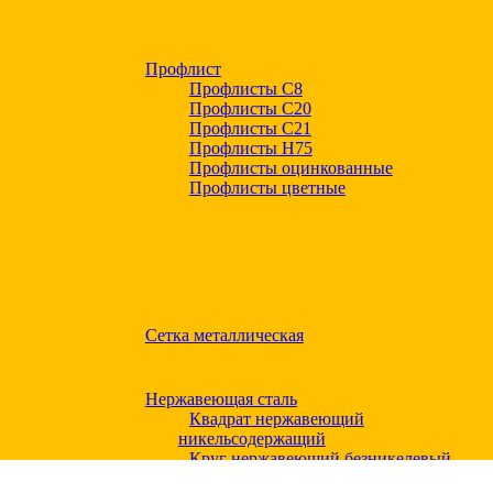
Профлист
Профлисты С8
Профлисты С20
Профлисты C21
Профлисты Н75
Профлисты оцинкованные
Профлисты цветные
Сетка металлическая
Нержавеющая сталь
Квадрат нержавеющий
никельсодержащий
Круг нержавеющий безникелевый
жаропрочный