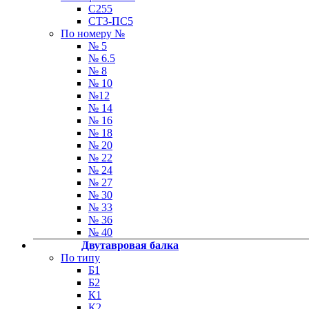
С255
СТ3-ПС5
По номеру №
№ 5
№ 6.5
№ 8
№ 10
№12
№ 14
№ 16
№ 18
№ 20
№ 22
№ 24
№ 27
№ 30
№ 33
№ 36
№ 40
Двутавровая балка
По типу
Б1
Б2
К1
К2