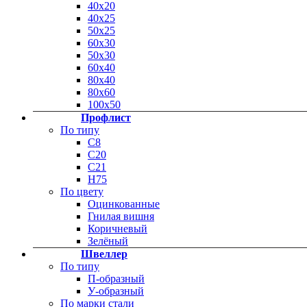
40х20
40х25
50х25
60х30
50х30
60х40
80х40
80х60
100х50
Профлист
По типу
С8
С20
C21
Н75
По цвету
Оцинкованные
Гнилая вишня
Коричневый
Зелёный
Швеллер
По типу
П-образный
У-образный
По марки стали