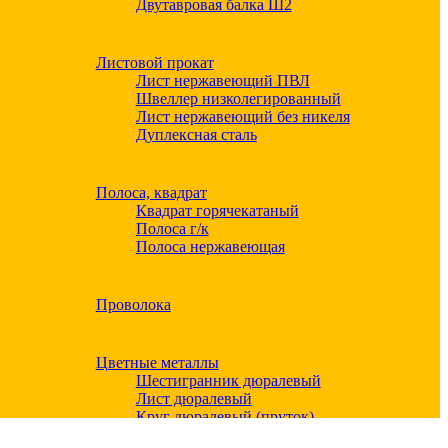
Двутавровая балка Ш2
Листовой прокат
Лист нержавеющий ПВЛ
Швеллер низколегированный
Лист нержавеющий без никеля
Дуплексная сталь
Полоса, квадрат
Квадрат горячекатаный
Полоса г/к
Полоса нержавеющая
Проволока
Цветные металлы
Шестигранник дюралевый
Лист дюралевый
Круг дюралевый (пруток)
Квадрат дюралевый