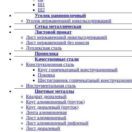
Ш1
Ш2
Уголок равнополочный
Уголок нержавеющий никельсодержащий
Сетка металлическая
Листовой прокат
Лист нержавеющий никельсодержащий
Лист нержавеющий без никеля
Дуплексная сталь
Проволока
Качественные стали
Конструкционная сталь
Круг горячекатаный конструкционный
Поковка
Шестигранник горячекатаный конструкцион
Инструментальная сталь
Цветные металлы
Квадрат дюралевый
Круг алюминиевый (пруток)
Круг дюралевый (пруток)
Лента алюминиевая
Лист алюминиевый
Лист алюминиевый рифленый
Лист дюралевый