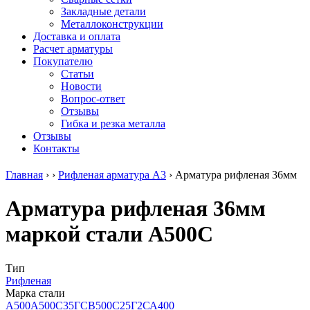
безникелевый
дюралевый
Поковка
Закладные детали
жаропрочный
(пруток)
Шестигранн
Металлоконструкции
Круг
Квадрат
горячекатан
Доставка и оплата
нержавеющий
дюралевый
конструкци
Расчет арматуры
никельсодержащий
Плита
Инструмент
Покупателю
Шестигранник
дюралевая
сталь
Статьи
нержавеющий
Труба
Оцинкованный
Новости
никельсодержащий
дюралевая
прокат
Вопрос-ответ
Шестигранник
Лента
Круг
Отзывы
нержавеющий
алюминиевая
оцинкованн
Гибка и резка металла
безникелевый
Лист
Лист
Отзывы
жаропрочный
алюминиевый
оцинкованн
Контакты
Швеллер
Лист
Полоса
нержавеющий
алюминиевый
оцинкованн
Главная
›
›
Рифленая арматура А3
›
Арматура рифленая 36мм
никельсодержащий
рифленый
Труба
Трубы
Общестроительный
оцинкованн
Арматура рифленая 36мм
нержавеющие
профиль
Инженерные
электросварные
алюминиевый
системы
маркой стали А500С
AISI
Плита
Отводы
прямоугольные
алюминиевая
стальные
Трубы
Профиль
Переходы
нержавеющие
алюминиевый
стальные
Тип
электросварные
(вентиляционный)
Трубы
Рифленая
AISI
Тавр
полипропил
Марка стали
квадратные
алюминиевый
PP-R
А500
А500С
35ГС
В500С
25Г2С
А400