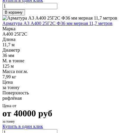
Купить в один клик
Шина
Фитинги
медная
резьбовые
В корзину
Круг
латунные
медный
Фитинги
Арматура А3 А400 25Г2С Ф36 мм мерная 11,7 метров
(пруток)
резьбовые
Марка
Лента
стальные
А400 25Г2С
медная
Фитинги
Длина
Лист
резьбовые
11,7 м
медный
чугунные
Диаметр
Труба
Хомуты
36 мм
медная
стальные
М. в тонне
Круг
Труба ВГП
125 м
бронзовый
БУ металл
Масса пог.м.
(пруток)
БУ трубы
7,99 кг
Олово,
Хомуты
Цена
cвинец,
стальные
за тонну
цинк,
Поверхность
нихром
рифлёная
Цена от
от
40000
руб
за тонну
Купить в один клик