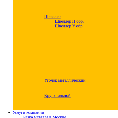
Швеллер
Швеллер П обр.
Швеллер У обр.
Уголок металлический
Круг стальной
Услуги компании
Резка металла в Москве