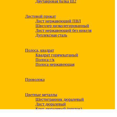
Двутавровая балка Ш2
Листовой прокат
Лист нержавеющий ПВЛ
Швеллер низколегированный
Лист нержавеющий без никеля
Дуплексная сталь
Полоса, квадрат
Квадрат горячекатаный
Полоса г/к
Полоса нержавеющая
Проволока
Цветные металлы
Шестигранник дюралевый
Лист дюралевый
Круг дюралевый (пруток)
Квадрат дюралевый