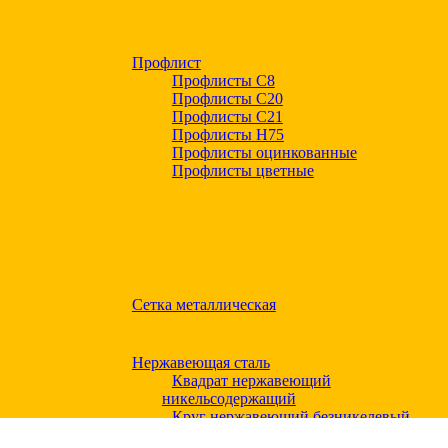
Профлист
Профлисты С8
Профлисты С20
Профлисты C21
Профлисты Н75
Профлисты оцинкованные
Профлисты цветные
Сетка металлическая
Нержавеющая сталь
Квадрат нержавеющий
никельсодержащий
Круг нержавеющий безникелевый
жаропрочный