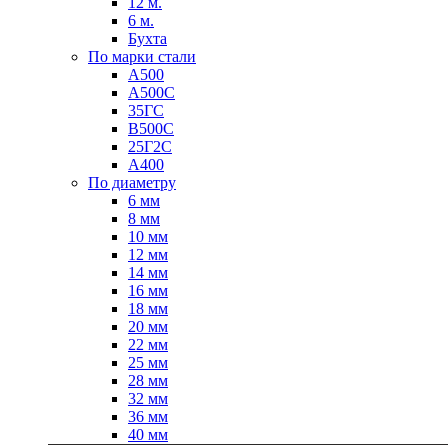
12 м.
6 м.
Бухта
По марки стали
А500
А500С
35ГС
В500С
Качественные стали
25Г2С
Конструкционная сталь
А400
Круг горячекатаный конструкцио
По диаметру
Поковка
6 мм
Шестигранник горячекатаный
8 мм
конструкционный
10 мм
Инструментальная сталь
12 мм
14 мм
16 мм
18 мм
20 мм
22 мм
25 мм
28 мм
32 мм
36 мм
40 мм
Фитинги