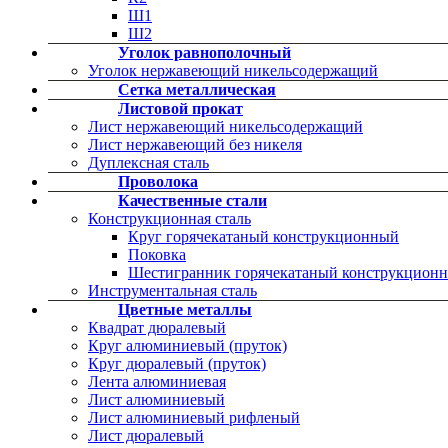
Ш1
Ш2
Уголок равнополочный
Уголок нержавеющий никельсодержащий
Сетка металлическая
Листовой прокат
Лист нержавеющий никельсодержащий
Лист нержавеющий без никеля
Дуплексная сталь
Проволока
Качественные стали
Конструкционная сталь
Круг горячекатаный конструкционный
Поковка
Шестигранник горячекатаный конструкцион
Инструментальная сталь
Цветные металлы
Квадрат дюралевый
Круг алюминиевый (пруток)
Круг дюралевый (пруток)
Лента алюминиевая
Лист алюминиевый
Лист алюминиевый рифленый
Лист дюралевый