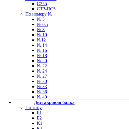
С255
СТ3-ПС5
По номеру №
№ 5
№ 6.5
№ 8
№ 10
№12
№ 14
№ 16
№ 18
№ 20
№ 22
№ 24
№ 27
№ 30
№ 33
№ 36
№ 40
Двутавровая балка
По типу
Б1
Б2
К1
К2