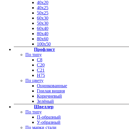
40х20
40х25
50х25
60х30
50х30
60х40
80х40
80х60
100х50
Профлист
По типу
С8
С20
C21
Н75
По цвету
Оцинкованные
Гнилая вишня
Коричневый
Зелёный
Швеллер
По типу
П-образный
У-образный
По марки стали