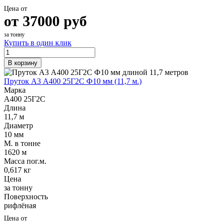
Цена от
от
37000
руб
за тонну
Купить в один клик
В корзину
Пруток А3 А400 25Г2С Ф10 мм (11,7 м.)
Марка
А400 25Г2С
Длина
11,7 м
Диаметр
10 мм
М. в тонне
1620 м
Масса пог.м.
0,617 кг
Цена
за тонну
Поверхность
рифлёная
Цена от