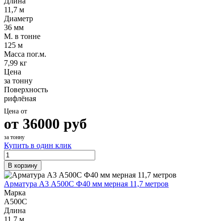
Длина
Шина
Фитинги
11,7 м
медная
резьбовые
Диаметр
Круг
латунные
36 мм
медный
Фитинги
М. в тонне
(пруток)
резьбовые
125 м
Лента
стальные
Масса пог.м.
медная
Фитинги
7,99 кг
Лист
резьбовые
Цена
медный
чугунные
за тонну
Труба
Хомуты
Поверхность
медная
стальные
рифлёная
Круг
Труба ВГП
Цена от
бронзовый
БУ металл
от
36000
руб
(пруток)
БУ трубы
Олово,
Хомуты
за тонну
cвинец,
стальные
Купить в один клик
цинк,
нихром
В корзину
Арматура А3 А500С Ф40 мм мерная 11,7 метров
Марка
А500С
Длина
11,7 м