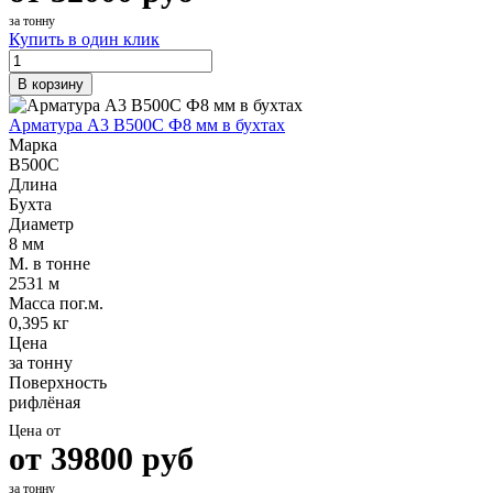
за тонну
Купить в один клик
В корзину
Арматура А3 В500С Ф8 мм в бухтах
Марка
В500С
Длина
Бухта
Диаметр
8 мм
М. в тонне
2531 м
Масса пог.м.
0,395 кг
Цена
за тонну
Поверхность
рифлёная
Цена от
от
39800
руб
за тонну