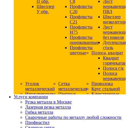
П обр.
С8
Лист
Швеллер
Профлисты
нержавеющ
У обр.
С20
ПВЛ
Профлисты
Швеллер
C21
низколегир
Профлисты
Лист
Н75
нержавеющ
Профлисты
без никеля
оцинкованные
Дуплексная
Профлисты
сталь
цветные
Полоса, квадрат
Квадрат
горячекатан
Полоса г/к
Полоса
нержавеюща
Уголок
Сетка
Проволока
металлический
металлическая
Круг стальной
Нержавеющая
Цветные
Качественные
Услуги компании
сталь
металлы
стали
Резка металла в Москве
Квадрат
Шестигранник
Конструкци
Лазерная резка металла
нержавеющий
дюралевый
сталь
Гибка металла
никельсодержащий
Лист
Круг
Сварочные работы по металлу любой сложности
Круг
дюралевый
горячекатан
Профнастил
нержавеющий
Круг
конструкци
Сварные сетки