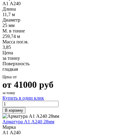
А1 А240
Длина
11,7 м
Диаметр
25 мм
М. в тонне
259,74 м
Масса пог.м.
3,85
Цена
за тонну
Поверхность
гладкая
Цена от
от
41000
руб
за тонну
Купить в один клик
В корзину
Арматура А1 А240 28мм
Марка
А1 А240