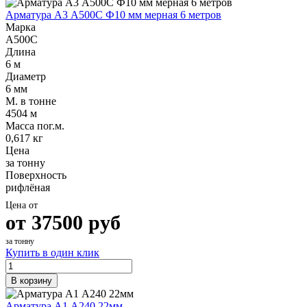
Арматура А3 А500С Ф10 мм мерная 6 метров
Марка
А500С
Длина
6 м
Диаметр
6 мм
М. в тонне
4504 м
Масса пог.м.
0,617 кг
Цена
за тонну
Поверхность
рифлёная
Цена от
от
37500
руб
за тонну
Купить в один клик
В корзину
Арматура А1 А240 22мм