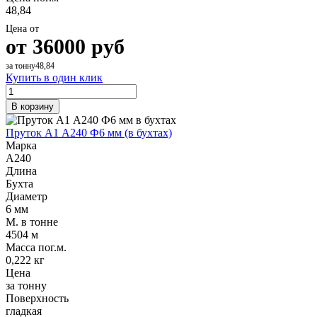
48,84
Цена от
от
36000
руб
за тонну48,84
Купить в один клик
В корзину
Пруток А1 А240 Ф6 мм (в бухтах)
Марка
А240
Длина
Бухта
Диаметр
6 мм
М. в тонне
4504 м
Масса пог.м.
0,222 кг
Цена
за тонну
Поверхность
гладкая