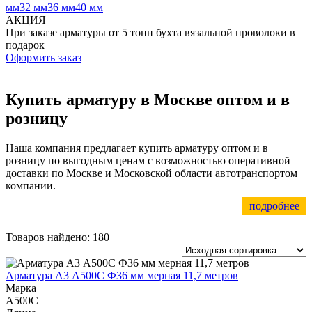
Трубы
Труба
Фланцы
мм
32 мм
36 мм
40 мм
нержавеющие
алюминиевая
стальные
АКЦИЯ
электросварные
Уголок
Заглушки
­При заказе арматуры от 5 тонн бухта вязальной проволоки в
AISI
алюминиевый
стальные
подарок
Трубы
Фольга
Тройники
Оформить заказ
нержавеющие
алюминиевая
стальные
перфорированные
Чушка
Хомуты
Трубы
алюминиевая
стальные
Купить арматуру в Москве оптом и в
нержавеющие
Швеллер
Крепеж
розницу
бесшовные
алюминиевый
шуруп-
Шина
шпилька
алюминиевая
Опоры
Наша компания предлагает купить арматуру оптом и в
Шестигранник
стальные
розницу по выгодным ценам с возможностью оперативной
латунный
Компенсато
доставки по Москве и Московской области автотранспортом
Квадрат
и
компании.
латунный
вибровставк
подробнее
Круг
Задвижки
латунный
чугунные
(пруток)
Группы
Товаров найдено: 180
Лента
коллекторн
латунная
Ванны и
Лист
сопутствую
Арматура А3 А500С Ф36 мм мерная 11,7 метров
латунный
товары
Марка
Труба
Воздухоотв
А500С
латунная
Фитинги