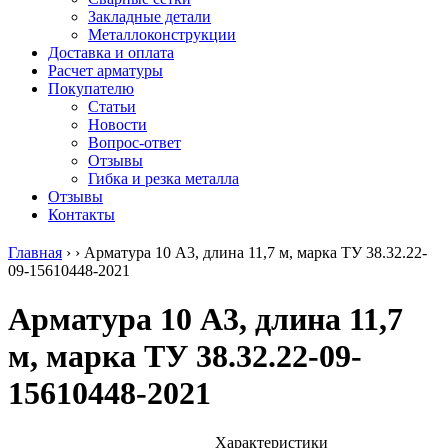
безникелевый
дюралевый
Поковка
Закладные детали
жаропрочный
(пруток)
Шестигранн
Металлоконструкции
Круг
Квадрат
горячекатан
Доставка и оплата
нержавеющий
дюралевый
конструкци
Расчет арматуры
никельсодержащий
Плита
Инструмент
Покупателю
Шестигранник
дюралевая
сталь
Статьи
нержавеющий
Труба
Оцинкованный
Новости
никельсодержащий
дюралевая
прокат
Вопрос-ответ
Шестигранник
Лента
Круг
Отзывы
нержавеющий
алюминиевая
оцинкованн
Гибка и резка металла
безникелевый
Лист
Лист
Отзывы
жаропрочный
алюминиевый
оцинкованн
Контакты
Швеллер
Лист
Полоса
нержавеющий
алюминиевый
оцинкованн
Главная
›
›
Арматура 10 А3, длина 11,7 м, марка ТУ 38.32.22-
никельсодержащий
рифленый
Труба
09-15610448-2021
Трубы
Общестроительный
оцинкованн
нержавеющие
профиль
Инженерные
Арматура 10 А3, длина 11,7
электросварные
алюминиевый
системы
AISI
Плита
Отводы
м, марка ТУ 38.32.22-09-
прямоугольные
алюминиевая
стальные
Трубы
Профиль
Переходы
15610448-2021
нержавеющие
алюминиевый
стальные
электросварные
(вентиляционный)
Трубы
AISI
Тавр
полипропил
квадратные
алюминиевый
PP-R
Характеристики