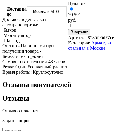
Трубы
Труба
Фланцы
Цена от:
нержавеющие
алюминиевая
стальные
Доставка
Москва и М. О.
электросварные
Уголок
Заглушки
до
39 591
AISI
алюминиевый
стальные
Доставка в день заказа
руб.
Трубы
Фольга
Тройники
автотранспортом:
нержавеющие
алюминиевая
стальные
Бычок
В корзину
перфорированные
Чушка
Хомуты
Манипулятор
Артикул:
8585fe5d77ce
Трубы
алюминиевая
стальные
Шаланда
Категория:
Арматура
нержавеющие
Швеллер
Крепеж
Оплата
- Наличными при
стальная в Москве
бесшовные
алюминиевый
шуруп-
получении товара
-
Шина
шпилька
Безналичный расчет
алюминиевая
Опоры
Cамовызов:
в течении 48 часов
Шестигранник
стальные
Резка:
Один бесплатный распил
латунный
Компенсато
Время работы:
Круглосуточно
Квадрат
и
латунный
вибровставк
Отзывы покупателей
Круг
Задвижки
латунный
чугунные
Отзывы
(пруток)
Группы
Лента
коллекторн
латунная
Ванны и
Отзывов пока нет.
Лист
сопутствую
латунный
товары
Задать вопрос
Труба
Воздухоотв
латунная
Фитинги