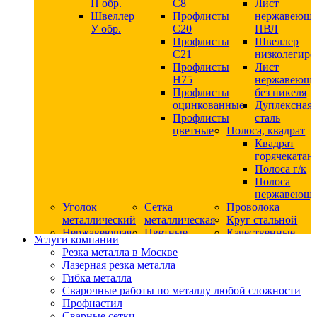
П обр.
С8
Лист
Швеллер
Профлисты
нержавеющ
У обр.
С20
ПВЛ
Профлисты
Швеллер
C21
низколегир
Профлисты
Лист
Н75
нержавеющ
Профлисты
без никеля
оцинкованные
Дуплексная
Профлисты
сталь
цветные
Полоса, квадрат
Квадрат
горячекатан
Полоса г/к
Полоса
нержавеюща
Уголок
Сетка
Проволока
металлический
металлическая
Круг стальной
Нержавеющая
Цветные
Качественные
Услуги компании
сталь
металлы
стали
Резка металла в Москве
Квадрат
Шестигранник
Конструкци
Лазерная резка металла
нержавеющий
дюралевый
сталь
Гибка металла
никельсодержащий
Лист
Круг
Сварочные работы по металлу любой сложности
Круг
дюралевый
горячекатан
Профнастил
нержавеющий
Круг
конструкци
Сварные сетки