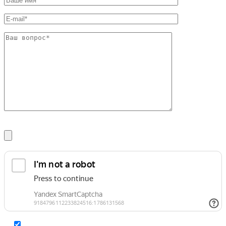
Шина
Фитинги
медная
резьбовые
Круг
латунные
медный
Фитинги
(пруток)
резьбовые
Лента
стальные
медная
Фитинги
Лист
резьбовые
медный
чугунные
Труба
Хомуты
медная
стальные
Круг
Труба ВГП
бронзовый
БУ металл
(пруток)
БУ трубы
Олово,
Хомуты
cвинец,
стальные
цинк,
нихром