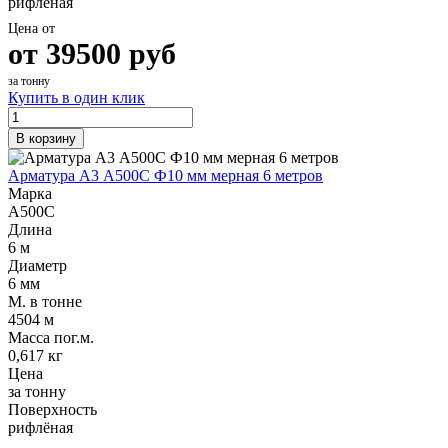
рифлёная
Цена от
от
39500
руб
за тонну
Купить в один клик
В корзину
Арматура А3 А500С Ф10 мм мерная 6 метров
Марка
А500С
Длина
6 м
Диаметр
6 мм
М. в тонне
4504 м
Масса пог.м.
0,617 кг
Цена
за тонну
Поверхность
рифлёная