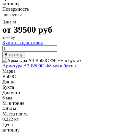
за тонну
Поверхность
рифлёная
Цена от
от
39500
руб
за тонну
Купить в один клик
В корзину
Арматура А3 В500С Ф6 мм в бухтах
Марка
В500С
Длина
Бухта
Диаметр
6 мм
М. в тонне
4504 м
Масса пог.м.
0,222 кг
Цена
за тонну