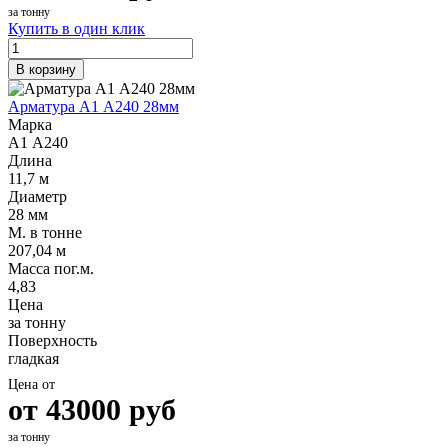
за тонну
Купить в один клик
В корзину
Арматура А1 А240 28мм
Марка
А1 А240
Длина
11,7 м
Диаметр
28 мм
М. в тонне
207,04 м
Масса пог.м.
4,83
Цена
за тонну
Поверхность
гладкая
Цена от
от
43000
руб
за тонну