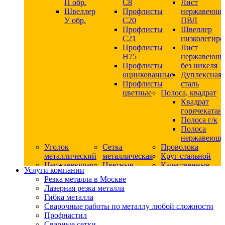
П обр.
С8
Лист
Швеллер
Профлисты
нержавеющ
У обр.
С20
ПВЛ
Профлисты
Швеллер
C21
низколегир
Профлисты
Лист
Н75
нержавеющ
Профлисты
без никеля
оцинкованные
Дуплексная
Профлисты
сталь
цветные
Полоса, квадрат
Квадрат
горячекатан
Полоса г/к
Полоса
нержавеюща
Уголок
Сетка
Проволока
металлический
металлическая
Круг стальной
Нержавеющая
Цветные
Качественные
Услуги компании
сталь
металлы
стали
Резка металла в Москве
Квадрат
Шестигранник
Конструкци
Лазерная резка металла
нержавеющий
дюралевый
сталь
Гибка металла
никельсодержащий
Лист
Круг
Сварочные работы по металлу любой сложности
Круг
дюралевый
горячекатан
Профнастил
нержавеющий
Круг
конструкци
Сварные сетки