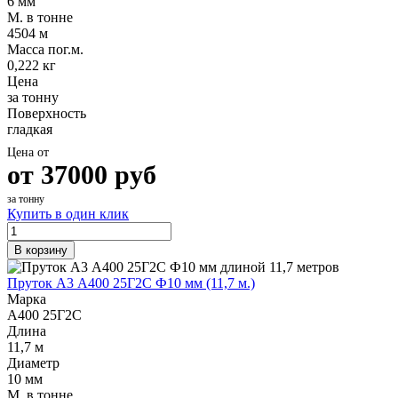
6 мм
М. в тонне
4504 м
Масса пог.м.
0,222 кг
Цена
за тонну
Поверхность
гладкая
Цена от
от
37000
руб
за тонну
Купить в один клик
В корзину
Пруток А3 А400 25Г2С Ф10 мм (11,7 м.)
Марка
А400 25Г2С
Длина
11,7 м
Диаметр
10 мм
М. в тонне