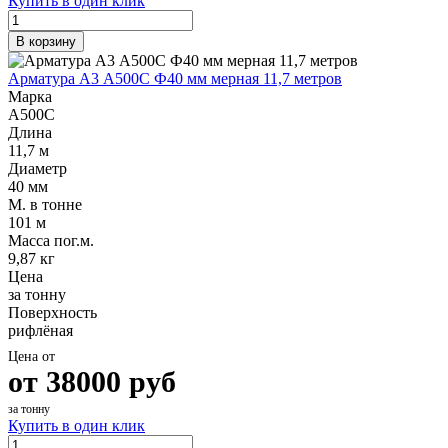
Купить в один клик
Шина
Фитинги
медная
резьбовые
В корзину
Круг
латунные
медный
Фитинги
Арматура А3 А500С Ф40 мм мерная 11,7 метров
(пруток)
резьбовые
Марка
Лента
стальные
А500С
медная
Фитинги
Длина
Лист
резьбовые
11,7 м
медный
чугунные
Диаметр
Труба
Хомуты
40 мм
медная
стальные
М. в тонне
Круг
Труба ВГП
101 м
бронзовый
БУ металл
Масса пог.м.
(пруток)
БУ трубы
9,87 кг
Олово,
Хомуты
Цена
cвинец,
стальные
за тонну
цинк,
Поверхность
нихром
рифлёная
Цена от
от
38000
руб
за тонну
Купить в один клик