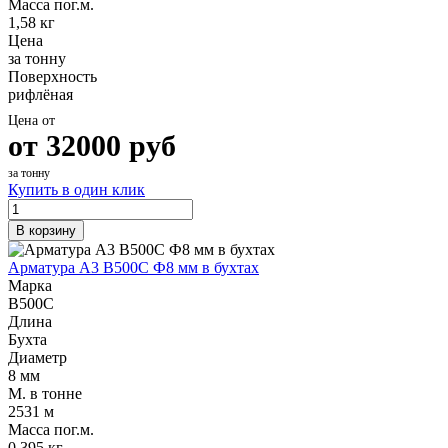
Масса пог.м.
1,58 кг
Цена
за тонну
Поверхность
рифлёная
Цена от
от
32000
руб
за тонну
Купить в один клик
В корзину
Арматура А3 В500С Ф8 мм в бухтах
Марка
В500С
Длина
Бухта
Диаметр
8 мм
М. в тонне
2531 м
Масса пог.м.
0,395 кг