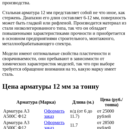
производства.
Стальная арматура 12 мм представляет собой не что иное, как
стержень. Диапазон его длин составляет 6-12 мм, поверхность
может быть гладкой или рифленой. Производится материал из
стали низколегированного типа, так что он обладает
повышенными характеристиками прочности и приобретается
в основном предприятиями строительного, монтажного,
металлообрабатывающего спектра.
Модели имеют оптимальные свойства пластичности и
сворачиваемости, они пребывают в зависимости от
химических характеристик моделей, так что при выборе
требуется обращение внимания на то, какую марку имеет
сталь.
Цена арматуры 12 мм за тонну
Цена (руб./
Арматура (Марка)
Длина (м.)
тонна)
Арматура А3
Оформить
н/д (от 6 до
от 25000
А500С Ф12
заказ
11.7)
рублей
Арматура А3
Оформить
от 28500
11.7
А500С Ф12
заказ
рублей