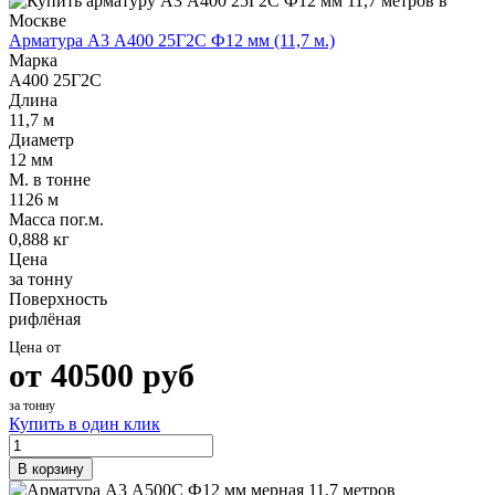
Арматура А3 А400 25Г2С Ф12 мм (11,7 м.)
Марка
А400 25Г2С
Длина
11,7 м
Диаметр
12 мм
М. в тонне
1126 м
Масса пог.м.
0,888 кг
Цена
за тонну
Поверхность
рифлёная
Цена от
от
40500
руб
за тонну
Купить в один клик
В корзину