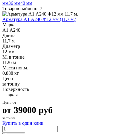
Трубы
Труба
Фланцы
мм
36 мм
40 мм
нержавеющие
алюминиевая
стальные
Товаров найдено: 7
электросварные
Уголок
Заглушки
AISI
алюминиевый
стальные
Арматура А1 А240 Ф12 мм (11.7 м.)
Трубы
Фольга
Тройники
Марка
нержавеющие
алюминиевая
стальные
А1 А240
перфорированные
Чушка
Хомуты
Длина
Трубы
алюминиевая
стальные
11,7 м
нержавеющие
Швеллер
Крепеж
Диаметр
бесшовные
алюминиевый
шуруп-
12 мм
Шина
шпилька
М. в тонне
алюминиевая
Опоры
1126 м
Шестигранник
стальные
Масса пог.м.
латунный
Компенсато
0,888 кг
Квадрат
и
Цена
латунный
вибровставк
за тонну
Круг
Задвижки
Поверхность
латунный
чугунные
гладкая
(пруток)
Группы
Цена от
Лента
коллекторн
от
39000
руб
латунная
Ванны и
Лист
сопутствую
за тонну
латунный
товары
Купить в один клик
Труба
Воздухоотв
латунная
Фитинги