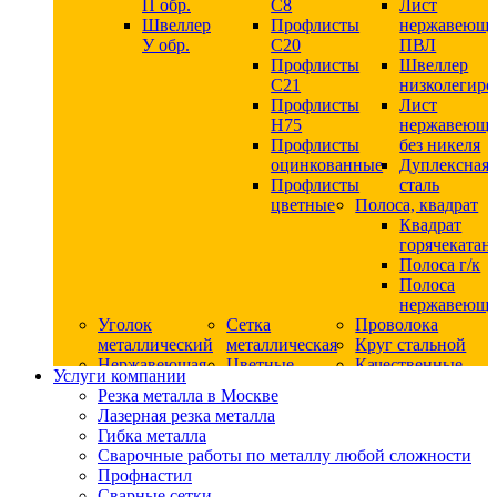
П обр.
С8
Лист
Швеллер
Профлисты
нержавеющ
У обр.
С20
ПВЛ
Профлисты
Швеллер
C21
низколегир
Профлисты
Лист
Н75
нержавеющ
Профлисты
без никеля
оцинкованные
Дуплексная
Профлисты
сталь
цветные
Полоса, квадрат
Квадрат
горячекатан
Полоса г/к
Полоса
нержавеюща
Уголок
Сетка
Проволока
металлический
металлическая
Круг стальной
Нержавеющая
Цветные
Качественные
Услуги компании
сталь
металлы
стали
Резка металла в Москве
Квадрат
Шестигранник
Конструкци
Лазерная резка металла
нержавеющий
дюралевый
сталь
Гибка металла
никельсодержащий
Лист
Круг
Сварочные работы по металлу любой сложности
Круг
дюралевый
горячекатан
Профнастил
нержавеющий
Круг
конструкци
Сварные сетки