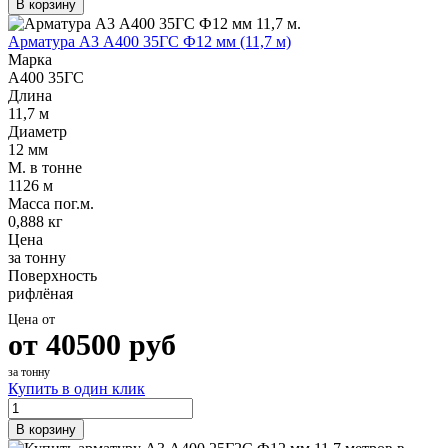
В корзину
Шина
Фитинги
медная
резьбовые
Арматура А3 А400 35ГС Ф12 мм (11,7 м)
Круг
латунные
Марка
медный
Фитинги
А400 35ГС
(пруток)
резьбовые
Длина
Лента
стальные
11,7 м
медная
Фитинги
Диаметр
Лист
резьбовые
12 мм
медный
чугунные
М. в тонне
Труба
Хомуты
1126 м
медная
стальные
Масса пог.м.
Круг
Труба ВГП
0,888 кг
бронзовый
БУ металл
Цена
(пруток)
БУ трубы
за тонну
Олово,
Хомуты
Поверхность
cвинец,
стальные
рифлёная
цинк,
нихром
Цена от
от
40500
руб
за тонну
Купить в один клик
В корзину