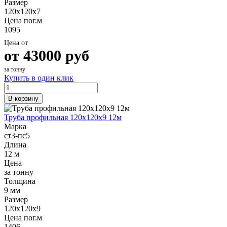
Размер
120х120х7
Цена пог.м
1095
Цена от
от
43000
руб
за тонну
Купить в один клик
В корзину
Труба профильная 120х120х9 12м
Марка
ст3-пс5
Длина
12 м
Цена
за тонну
Толщина
9 мм
Размер
120х120х9
Цена пог.м
1406