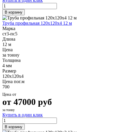
Купить в один клик
Шина
Фитинги
медная
резьбовые
В корзину
Круг
латунные
медный
Фитинги
Труба профильная 120х120х4 12 м
(пруток)
резьбовые
Марка
Лента
стальные
ст3-пс5
медная
Фитинги
Длина
Лист
резьбовые
12 м
медный
чугунные
Цена
Труба
Хомуты
за тонну
медная
стальные
Толщина
Круг
Труба ВГП
4 мм
бронзовый
БУ металл
Размер
(пруток)
БУ трубы
120х120х4
Олово,
Хомуты
Цена пог.м
cвинец,
стальные
700
цинк,
нихром
Цена от
от
47000
руб
за тонну
Купить в один клик
В корзину