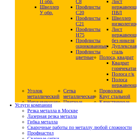
П обр.
С8
Лист
Швеллер
Профлисты
нержавеющ
У обр.
С20
ПВЛ
Профлисты
Швеллер
C21
низколегир
Профлисты
Лист
Н75
нержавеющ
Профлисты
без никеля
оцинкованные
Дуплексная
Профлисты
сталь
цветные
Полоса, квадрат
Квадрат
горячекатан
Полоса г/к
Полоса
нержавеюща
Уголок
Сетка
Проволока
металлический
металлическая
Круг стальной
Нержавеющая
Цветные
Качественные
Услуги компании
сталь
металлы
стали
Резка металла в Москве
Квадрат
Шестигранник
Конструкци
Лазерная резка металла
нержавеющий
дюралевый
сталь
Гибка металла
никельсодержащий
Лист
Круг
Сварочные работы по металлу любой сложности
Круг
дюралевый
горячекатан
Профнастил
нержавеющий
Круг
конструкци
Сварные сетки