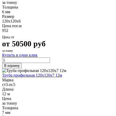
за тонну
Толщина
6 мм
Размер
120х120х6
Цена пог.м
952
Цена от
от
50500
руб
за тонну
Купить в один клик
В корзину
Труба профильная 120х120х7 12м
Марка
ст3-пс5
Длина
12 м
Цена
за тонну
Толщина
7 мм