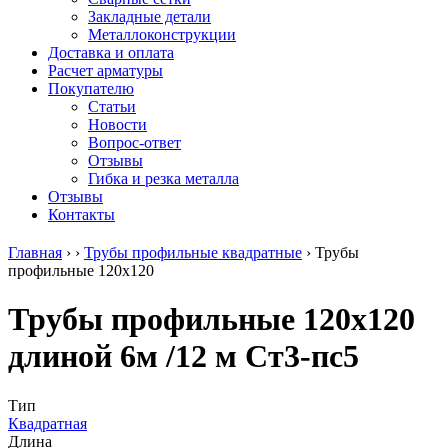
безникелевый
дюралевый
Поковка
Закладные детали
жаропрочный
(пруток)
Шестигранн
Металлоконструкции
Круг
Квадрат
горячекатан
Доставка и оплата
нержавеющий
дюралевый
конструкци
Расчет арматуры
никельсодержащий
Плита
Инструмент
Покупателю
Шестигранник
дюралевая
сталь
Статьи
нержавеющий
Труба
Оцинкованный
Новости
никельсодержащий
дюралевая
прокат
Вопрос-ответ
Шестигранник
Лента
Круг
Отзывы
нержавеющий
алюминиевая
оцинкованн
Гибка и резка металла
безникелевый
Лист
Лист
Отзывы
жаропрочный
алюминиевый
оцинкованн
Контакты
Швеллер
Лист
Полоса
нержавеющий
алюминиевый
оцинкованн
Главная
›
›
Трубы профильные квадратные
›
Трубы
никельсодержащий
рифленый
Труба
профильные 120х120
Трубы
Общестроительный
оцинкованн
нержавеющие
профиль
Инженерные
Трубы профильные 120х120
электросварные
алюминиевый
системы
AISI
Плита
Отводы
длиной 6м /12 м Ст3-пс5
прямоугольные
алюминиевая
стальные
Трубы
Профиль
Переходы
нержавеющие
алюминиевый
стальные
электросварные
(вентиляционный)
Трубы
Тип
AISI
Тавр
полипропил
Квадратная
квадратные
алюминиевый
PP-R
Длина