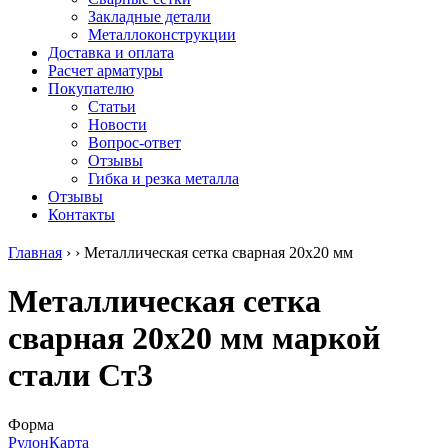
безникелевый
дюралевый
Поковка
Закладные детали
жаропрочный
(пруток)
Шестигранн
Металлоконструкции
Круг
Квадрат
горячекатан
Доставка и оплата
нержавеющий
дюралевый
конструкци
Расчет арматуры
никельсодержащий
Плита
Инструмент
Покупателю
Шестигранник
дюралевая
сталь
Статьи
нержавеющий
Труба
Оцинкованный
Новости
никельсодержащий
дюралевая
прокат
Вопрос-ответ
Шестигранник
Лента
Круг
Отзывы
нержавеющий
алюминиевая
оцинкованн
Гибка и резка металла
безникелевый
Лист
Лист
Отзывы
жаропрочный
алюминиевый
оцинкованн
Контакты
Швеллер
Лист
Полоса
нержавеющий
алюминиевый
оцинкованн
Главная
›
›
Металлическая сетка сварная 20х20 мм
никельсодержащий
рифленый
Труба
Трубы
Общестроительный
оцинкованн
Металлическая сетка
нержавеющие
профиль
Инженерные
электросварные
алюминиевый
системы
сварная 20х20 мм маркой
AISI
Плита
Отводы
прямоугольные
алюминиевая
стальные
стали Ст3
Трубы
Профиль
Переходы
нержавеющие
алюминиевый
стальные
электросварные
(вентиляционный)
Трубы
AISI
Тавр
полипропил
Форма
квадратные
алюминиевый
PP-R
Рулон
Карта