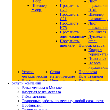
П обр.
С8
Лист
Швеллер
Профлисты
нержавеющ
У обр.
С20
ПВЛ
Профлисты
Швеллер
C21
низколегир
Профлисты
Лист
Н75
нержавеющ
Профлисты
без никеля
оцинкованные
Дуплексная
Профлисты
сталь
цветные
Полоса, квадрат
Квадрат
горячекатан
Полоса г/к
Полоса
нержавеюща
Уголок
Сетка
Проволока
металлический
металлическая
Круг стальной
Нержавеющая
Цветные
Качественные
Услуги компании
сталь
металлы
стали
Резка металла в Москве
Квадрат
Шестигранник
Конструкци
Лазерная резка металла
нержавеющий
дюралевый
сталь
Гибка металла
никельсодержащий
Лист
Круг
Сварочные работы по металлу любой сложности
Круг
дюралевый
горячекатан
Профнастил
нержавеющий
Круг
конструкци
Сварные сетки