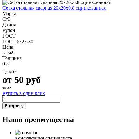
Шина
Фитинги
Сетка стальная сварная 20x20x0.8 оцинкованная
медная
резьбовые
Марка
Круг
латунные
Ст3
медный
Фитинги
Длина
(пруток)
резьбовые
Рулон
Лента
стальные
ГОСТ
медная
Фитинги
ГОСТ 6727-80
Лист
резьбовые
Цена
медный
чугунные
за м2
Труба
Хомуты
Толщина
медная
стальные
0.8
Круг
Труба ВГП
бронзовый
БУ металл
Цена от
(пруток)
БУ трубы
от
50
руб
Олово,
Хомуты
cвинец,
стальные
за м2
цинк,
Купить в один клик
нихром
В корзину
Наши преимущества
Консультация специалиста