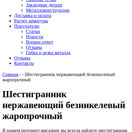
безникелевый
дюралевый
Поковка
Закладные детали
жаропрочный
(пруток)
Шестигранн
Металлоконструкции
Круг
Квадрат
горячекатан
Доставка и оплата
нержавеющий
дюралевый
конструкци
Расчет арматуры
никельсодержащий
Плита
Инструмент
Покупателю
Шестигранник
дюралевая
сталь
Статьи
нержавеющий
Труба
Оцинкованный
Новости
никельсодержащий
дюралевая
прокат
Вопрос-ответ
Шестигранник
Лента
Круг
Отзывы
нержавеющий
алюминиевая
оцинкованн
Гибка и резка металла
безникелевый
Лист
Лист
Отзывы
жаропрочный
алюминиевый
оцинкованн
Контакты
Швеллер
Лист
Полоса
нержавеющий
алюминиевый
оцинкованн
Главная
›
›
Шестигранник нержавеющий безникелевый
никельсодержащий
рифленый
Труба
жаропрочный
Трубы
Общестроительный
оцинкованн
нержавеющие
профиль
Инженерные
Шестигранник
электросварные
алюминиевый
системы
AISI
Плита
Отводы
нержавеющий безникелевый
прямоугольные
алюминиевая
стальные
Трубы
Профиль
Переходы
жаропрочный
нержавеющие
алюминиевый
стальные
электросварные
(вентиляционный)
Трубы
AISI
Тавр
полипропил
квадратные
алюминиевый
PP-R
В нашем интернет-магазине вы всегда найдете шестигранник