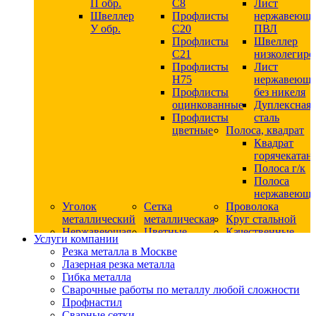
П обр.
С8
Лист
Швеллер
Профлисты
нержавеющ
У обр.
С20
ПВЛ
Профлисты
Швеллер
C21
низколегир
Профлисты
Лист
Н75
нержавеющ
Профлисты
без никеля
оцинкованные
Дуплексная
Профлисты
сталь
цветные
Полоса, квадрат
Квадрат
горячекатан
Полоса г/к
Полоса
нержавеюща
Уголок
Сетка
Проволока
металлический
металлическая
Круг стальной
Нержавеющая
Цветные
Качественные
Услуги компании
сталь
металлы
стали
Резка металла в Москве
Квадрат
Шестигранник
Конструкци
Лазерная резка металла
нержавеющий
дюралевый
сталь
Гибка металла
никельсодержащий
Лист
Круг
Сварочные работы по металлу любой сложности
Круг
дюралевый
горячекатан
Профнастил
нержавеющий
Круг
конструкци
Сварные сетки