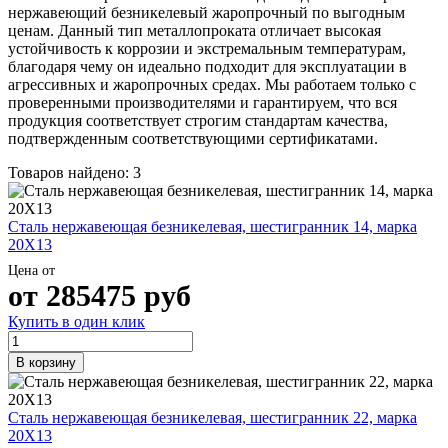
Трубы
Труба
Фланцы
нержавеющий безникелевый жаропрочный по выгодным
нержавеющие
алюминиевая
стальные
ценам. Данный тип металлопроката отличает высокая
электросварные
Уголок
Заглушки
устойчивость к коррозии и экстремальным температурам,
AISI
алюминиевый
стальные
благодаря чему он идеально подходит для эксплуатации в
Трубы
Фольга
Тройники
агрессивных и жаропрочных средах. Мы работаем только с
нержавеющие
алюминиевая
стальные
проверенными производителями и гарантируем, что вся
перфорированные
Чушка
Хомуты
продукция соответствует строгим стандартам качества,
Трубы
алюминиевая
стальные
подтвержденным соответствующими сертификатами.
нержавеющие
Швеллер
Крепеж
бесшовные
алюминиевый
шуруп-
Товаров найдено: 3
Шина
шпилька
алюминиевая
Опоры
Шестигранник
стальные
Сталь нержавеющая безникелевая, шестигранник 14, марка
латунный
Компенсато
20Х13
Квадрат
и
Цена от
латунный
вибровставк
от
285475
руб
Круг
Задвижки
латунный
чугунные
Купить в один клик
(пруток)
Группы
Лента
коллекторн
В корзину
латунная
Ванны и
Лист
сопутствую
латунный
товары
Сталь нержавеющая безникелевая, шестигранник 22, марка
Труба
Воздухоотв
20Х13
латунная
Фитинги