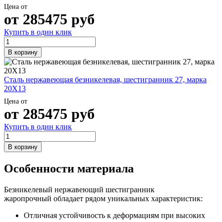
Шина
Фитинги
Цена от
медная
резьбовые
от
285475
руб
Круг
латунные
Купить в один клик
медный
Фитинги
(пруток)
резьбовые
Лента
стальные
В корзину
медная
Фитинги
Лист
резьбовые
медный
чугунные
Сталь нержавеющая безникелевая, шестигранник 27, марка
Труба
Хомуты
20Х13
медная
стальные
Цена от
Круг
Труба ВГП
от
285475
руб
бронзовый
БУ металл
(пруток)
БУ трубы
Купить в один клик
Олово,
Хомуты
cвинец,
стальные
В корзину
цинк,
нихром
Особенности материала
Безникелевый нержавеющий шестигранник
жаропрочный обладает рядом уникальных характеристик:
Отличная устойчивость к деформациям при высоких