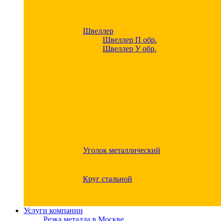
Швеллер
Швеллер П обр.
Швеллер У обр.
Уголок металлический
Круг стальной
Услуги компании
Резка металла в Москве