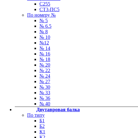
С255
СТ3-ПС5
По номеру №
№ 5
№ 6.5
№ 8
№ 10
№12
№ 14
№ 16
№ 18
№ 20
№ 22
№ 24
№ 27
№ 30
№ 33
№ 36
№ 40
Двутавровая балка
По типу
Б1
Б2
К1
К2