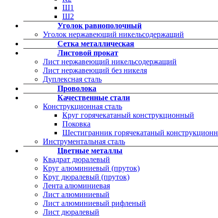
Ш1
Ш2
Уголок равнополочный
Уголок нержавеющий никельсодержащий
Сетка металлическая
Листовой прокат
Лист нержавеющий никельсодержащий
Лист нержавеющий без никеля
Дуплексная сталь
Проволока
Качественные стали
Конструкционная сталь
Круг горячекатаный конструкционный
Поковка
Шестигранник горячекатаный конструкцион
Инструментальная сталь
Цветные металлы
Квадрат дюралевый
Круг алюминиевый (пруток)
Круг дюралевый (пруток)
Лента алюминиевая
Лист алюминиевый
Лист алюминиевый рифленый
Лист дюралевый