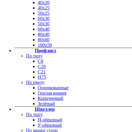
40х20
40х25
50х25
60х30
50х30
60х40
80х40
80х60
100х50
Профлист
По типу
С8
С20
C21
Н75
По цвету
Оцинкованные
Гнилая вишня
Коричневый
Зелёный
Швеллер
По типу
П-образный
У-образный
По марки стали