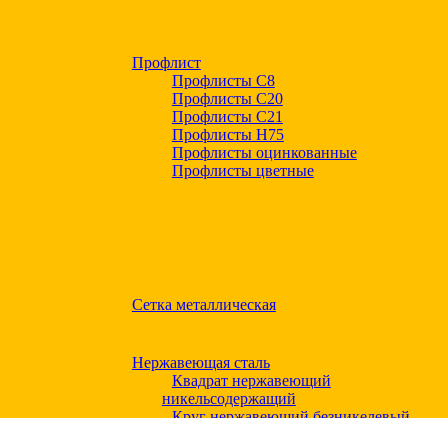
Профлист
Профлисты С8
Профлисты С20
Профлисты C21
Профлисты Н75
Профлисты оцинкованные
Профлисты цветные
Сетка металлическая
Нержавеющая сталь
Квадрат нержавеющий
никельсодержащий
Круг нержавеющий безникелевый
жаропрочный