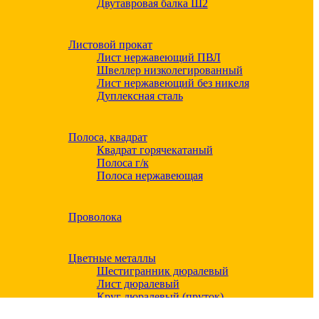
Двутавровая балка Ш2
Листовой прокат
Лист нержавеющий ПВЛ
Швеллер низколегированный
Лист нержавеющий без никеля
Дуплексная сталь
Полоса, квадрат
Квадрат горячекатаный
Полоса г/к
Полоса нержавеющая
Проволока
Цветные металлы
Шестигранник дюралевый
Лист дюралевый
Круг дюралевый (пруток)
Квадрат дюралевый