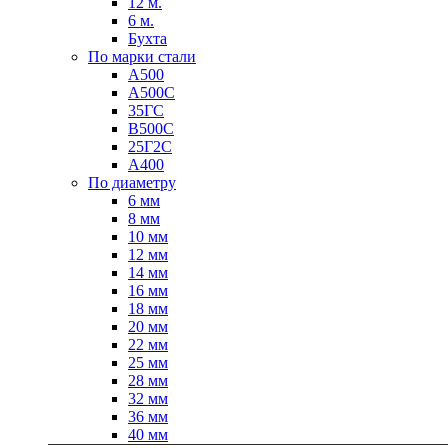
12 м.
6 м.
Бухта
По марки стали
А500
А500С
35ГС
В500С
Качественные стали
25Г2С
Конструкционная сталь
А400
Круг горячекатаный конструкцио
По диаметру
Поковка
6 мм
Шестигранник горячекатаный
8 мм
конструкционный
10 мм
Инструментальная сталь
12 мм
14 мм
16 мм
18 мм
20 мм
22 мм
25 мм
28 мм
32 мм
36 мм
40 мм
Фитинги