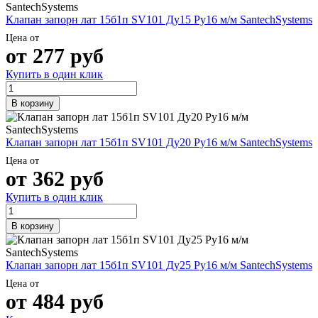
Шина
Фитинги
Клапан запорн лат 15б1п SV101 Ду15 Ру16 м/м SantechSystems
медная
резьбовые
Круг
латунные
Цена от
медный
Фитинги
от
277
руб
(пруток)
резьбовые
Лента
стальные
Купить в один клик
медная
Фитинги
Лист
резьбовые
В корзину
медный
чугунные
Труба
Хомуты
медная
стальные
Клапан запорн лат 15б1п SV101 Ду20 Ру16 м/м SantechSystems
Круг
Труба ВГП
бронзовый
БУ металл
Цена от
от
362
руб
(пруток)
БУ трубы
Олово,
Хомуты
Купить в один клик
cвинец,
стальные
цинк,
нихром
В корзину
Клапан запорн лат 15б1п SV101 Ду25 Ру16 м/м SantechSystems
Цена от
от
484
руб