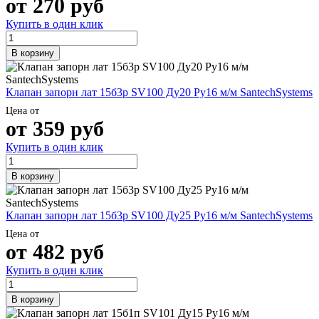
от
270
руб
Трубы
Труба
Фланцы
нержавеющие
алюминиевая
стальные
Купить в один клик
электросварные
Уголок
Заглушки
AISI
алюминиевый
стальные
В корзину
Трубы
Фольга
Тройники
нержавеющие
алюминиевая
стальные
перфорированные
Чушка
Хомуты
Клапан запорн лат 15б3р SV100 Ду20 Ру16 м/м SantechSystems
Трубы
алюминиевая
стальные
нержавеющие
Швеллер
Крепеж
Цена от
бесшовные
алюминиевый
шуруп-
от
359
руб
Шина
шпилька
Купить в один клик
алюминиевая
Опоры
Шестигранник
стальные
латунный
Компенсато
В корзину
Квадрат
и
латунный
вибровставк
Круг
Задвижки
Клапан запорн лат 15б3р SV100 Ду25 Ру16 м/м SantechSystems
латунный
чугунные
Цена от
(пруток)
Группы
от
482
руб
Лента
коллекторн
латунная
Ванны и
Купить в один клик
Лист
сопутствую
латунный
товары
В корзину
Труба
Воздухоотв
латунная
Фитинги