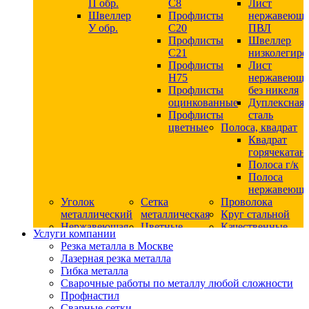
П обр.
С8
Лист
Швеллер
Профлисты
нержавеющ
У обр.
С20
ПВЛ
Профлисты
Швеллер
C21
низколегир
Профлисты
Лист
Н75
нержавеющ
Профлисты
без никеля
оцинкованные
Дуплексная
Профлисты
сталь
цветные
Полоса, квадрат
Квадрат
горячекатан
Полоса г/к
Полоса
нержавеюща
Уголок
Сетка
Проволока
металлический
металлическая
Круг стальной
Нержавеющая
Цветные
Качественные
Услуги компании
сталь
металлы
стали
Резка металла в Москве
Квадрат
Шестигранник
Конструкци
Лазерная резка металла
нержавеющий
дюралевый
сталь
Гибка металла
никельсодержащий
Лист
Круг
Сварочные работы по металлу любой сложности
Круг
дюралевый
горячекатан
Профнастил
нержавеющий
Круг
конструкци
Сварные сетки