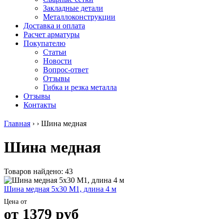
безникелевый
дюралевый
Поковка
Закладные детали
жаропрочный
(пруток)
Шестигранн
Металлоконструкции
Круг
Квадрат
горячекатан
Доставка и оплата
нержавеющий
дюралевый
конструкци
Расчет арматуры
никельсодержащий
Плита
Инструмент
Покупателю
Шестигранник
дюралевая
сталь
Статьи
нержавеющий
Труба
Оцинкованный
Новости
никельсодержащий
дюралевая
прокат
Вопрос-ответ
Шестигранник
Лента
Круг
Отзывы
нержавеющий
алюминиевая
оцинкованн
Гибка и резка металла
безникелевый
Лист
Лист
Отзывы
жаропрочный
алюминиевый
оцинкованн
Контакты
Швеллер
Лист
Полоса
нержавеющий
алюминиевый
оцинкованн
Главная
›
›
Шина медная
никельсодержащий
рифленый
Труба
Трубы
Общестроительный
оцинкованн
Шина медная
нержавеющие
профиль
Инженерные
электросварные
алюминиевый
системы
AISI
Плита
Отводы
прямоугольные
алюминиевая
стальные
Товаров найдено: 43
Трубы
Профиль
Переходы
нержавеющие
алюминиевый
стальные
Шина медная 5х30 М1, длина 4 м
электросварные
(вентиляционный)
Трубы
Цена от
AISI
Тавр
полипропил
от
1379
руб
квадратные
алюминиевый
PP-R