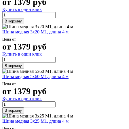
от
1379
руб
Шина
Фитинги
медная
резьбовые
Купить в один клик
Круг
латунные
медный
Фитинги
В корзину
(пруток)
резьбовые
Лента
стальные
Шина медная 3х20 М1, длина 4 м
медная
Фитинги
Лист
резьбовые
Цена от
от
1379
руб
медный
чугунные
Труба
Хомуты
Купить в один клик
медная
стальные
Круг
Труба ВГП
бронзовый
БУ металл
В корзину
(пруток)
БУ трубы
Олово,
Хомуты
Шина медная 5х60 М1, длина 4 м
cвинец,
стальные
Цена от
цинк,
от
1379
руб
нихром
Купить в один клик
В корзину
Шина медная 3х25 М1, длина 4 м
Цена от