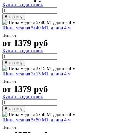
Трубы
Труба
Фланцы
Купить в один клик
нержавеющие
алюминиевая
стальные
электросварные
Уголок
Заглушки
В корзину
AISI
алюминиевый
стальные
Трубы
Фольга
Тройники
Шина медная 5х40 М1, длина 4 м
нержавеющие
алюминиевая
стальные
перфорированные
Чушка
Хомуты
Цена от
Трубы
алюминиевая
стальные
от
1379
руб
нержавеющие
Швеллер
Крепеж
Купить в один клик
бесшовные
алюминиевый
шуруп-
Шина
шпилька
алюминиевая
Опоры
В корзину
Шестигранник
стальные
латунный
Компенсато
Шина медная 3х15 М1, длина 4 м
Квадрат
и
Цена от
латунный
вибровставк
от
1379
руб
Круг
Задвижки
латунный
чугунные
Купить в один клик
(пруток)
Группы
Лента
коллекторн
В корзину
латунная
Ванны и
Лист
сопутствую
Шина медная 5х50 М1, длина 4 м
латунный
товары
Труба
Воздухоотв
Цена от
латунная
Фитинги