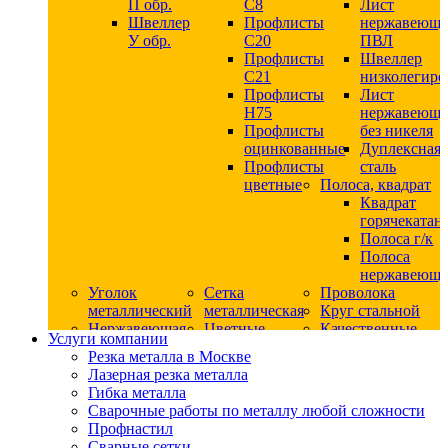
П обр.
С8
Лист
Швеллер
Профлисты
нержавеющ
У обр.
С20
ПВЛ
Профлисты
Швеллер
C21
низколегир
Профлисты
Лист
Н75
нержавеющ
Профлисты
без никеля
оцинкованные
Дуплексная
Профлисты
сталь
цветные
Полоса, квадрат
Квадрат
горячекатан
Полоса г/к
Полоса
нержавеюща
Уголок
Сетка
Проволока
металлический
металлическая
Круг стальной
Нержавеющая
Цветные
Качественные
Услуги компании
сталь
металлы
стали
Резка металла в Москве
Квадрат
Шестигранник
Конструкци
Лазерная резка металла
нержавеющий
дюралевый
сталь
Гибка металла
никельсодержащий
Лист
Круг
Сварочные работы по металлу любой сложности
Круг
дюралевый
горячекатан
Профнастил
нержавеющий
Круг
конструкци
Сварные сетки