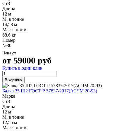
Трубы
Труба
Фланцы
Ст3
нержавеющие
алюминиевая
стальные
Длина
электросварные
Уголок
Заглушки
12 м
AISI
алюминиевый
стальные
М. в тонне
Трубы
Фольга
Тройники
14,58 м
нержавеющие
алюминиевая
стальные
Масса пог.м.
перфорированные
Чушка
Хомуты
68,6 кг
Трубы
алюминиевая
стальные
Номер
нержавеющие
Швеллер
Крепеж
№30
бесшовные
алюминиевый
шуруп-
Цена от
Шина
шпилька
от
59000
руб
алюминиевая
Опоры
Шестигранник
стальные
Купить в один клик
латунный
Компенсато
Квадрат
и
В корзину
латунный
вибровставк
Круг
Задвижки
Балка 35 Ш2 ГОСТ Р 57837-2017(АСЧМ 20-93)
латунный
чугунные
Марка
(пруток)
Группы
Ст3
Лента
коллекторн
Длина
латунная
Ванны и
12 м
Лист
сопутствую
М. в тонне
латунный
товары
12,55 м
Труба
Воздухоотв
Масса пог.м.
латунная
Фитинги