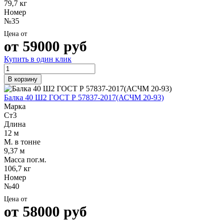
79,7 кг
Шина
Фитинги
Номер
медная
резьбовые
№35
Круг
латунные
медный
Фитинги
Цена от
(пруток)
резьбовые
от
59000
руб
Лента
стальные
медная
Фитинги
Купить в один клик
Лист
резьбовые
медный
чугунные
В корзину
Труба
Хомуты
медная
стальные
Балка 40 Ш2 ГОСТ Р 57837-2017(АСЧМ 20-93)
Круг
Труба ВГП
Марка
бронзовый
БУ металл
Ст3
(пруток)
БУ трубы
Длина
Олово,
Хомуты
12 м
cвинец,
стальные
М. в тонне
цинк,
9,37 м
нихром
Масса пог.м.
106,7 кг
Номер
№40
Цена от
от
58000
руб