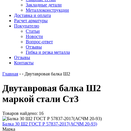
безникелевый
дюралевый
Поковка
Закладные детали
жаропрочный
(пруток)
Шестигранн
Металлоконструкции
Круг
Квадрат
горячекатан
Доставка и оплата
нержавеющий
дюралевый
конструкци
Расчет арматуры
никельсодержащий
Плита
Инструмент
Покупателю
Шестигранник
дюралевая
сталь
Статьи
нержавеющий
Труба
Оцинкованный
Новости
никельсодержащий
дюралевая
прокат
Вопрос-ответ
Шестигранник
Лента
Круг
Отзывы
нержавеющий
алюминиевая
оцинкованн
Гибка и резка металла
безникелевый
Лист
Лист
Отзывы
жаропрочный
алюминиевый
оцинкованн
Контакты
Швеллер
Лист
Полоса
нержавеющий
алюминиевый
оцинкованн
Главная
›
›
Двутавровая балка Ш2
никельсодержащий
рифленый
Труба
Трубы
Общестроительный
оцинкованн
Двутавровая балка Ш2
нержавеющие
профиль
Инженерные
электросварные
алюминиевый
системы
маркой стали Ст3
AISI
Плита
Отводы
прямоугольные
алюминиевая
стальные
Трубы
Профиль
Переходы
нержавеющие
алюминиевый
стальные
Товаров найдено: 16
электросварные
(вентиляционный)
Трубы
AISI
Тавр
полипропил
Балка 30 Ш2 ГОСТ Р 57837-2017(АСЧМ 20-93)
квадратные
алюминиевый
PP-R
Марка