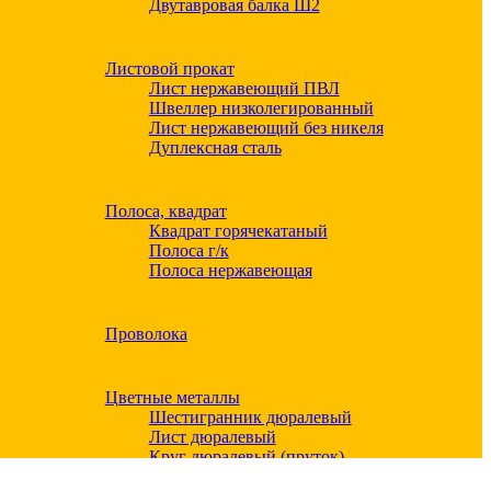
Двутавровая балка Ш2
Листовой прокат
Лист нержавеющий ПВЛ
Швеллер низколегированный
Лист нержавеющий без никеля
Дуплексная сталь
Полоса, квадрат
Квадрат горячекатаный
Полоса г/к
Полоса нержавеющая
Проволока
Цветные металлы
Шестигранник дюралевый
Лист дюралевый
Круг дюралевый (пруток)
Квадрат дюралевый