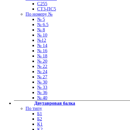
С255
СТ3-ПС5
По номеру №
№ 5
№ 6.5
№ 8
№ 10
№12
№ 14
№ 16
№ 18
№ 20
№ 22
№ 24
№ 27
№ 30
№ 33
№ 36
№ 40
Двутавровая балка
По типу
Б1
Б2
К1
К2