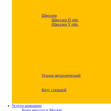
Швеллер
Швеллер П обр.
Швеллер У обр.
Уголок металлический
Круг стальной
Услуги компании
Резка металла в Москве