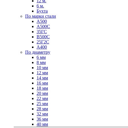
12 м.
6 м.
Бухта
По марки стали
А500
А500С
35ГС
В500С
Качественные стали
25Г2С
Конструкционная сталь
А400
Круг горячекатаный конструкцио
По диаметру
Поковка
6 мм
Шестигранник горячекатаный
8 мм
конструкционный
10 мм
Инструментальная сталь
12 мм
14 мм
16 мм
18 мм
20 мм
22 мм
25 мм
28 мм
32 мм
36 мм
40 мм
Фитинги