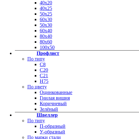
40х20
40х25
50х25
60х30
50х30
60х40
80х40
80х60
100х50
Профлист
По типу
С8
С20
C21
Н75
По цвету
Оцинкованные
Гнилая вишня
Коричневый
Зелёный
Швеллер
По типу
П-образный
У-образный
По марки стали