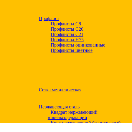
Профлист
Профлисты С8
Профлисты С20
Профлисты C21
Профлисты Н75
Профлисты оцинкованные
Профлисты цветные
Сетка металлическая
Нержавеющая сталь
Квадрат нержавеющий
никельсодержащий
Круг нержавеющий безникелевый
жаропрочный