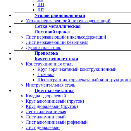
Ш1
Ш2
Уголок равнополочный
Уголок нержавеющий никельсодержащий
Сетка металлическая
Листовой прокат
Лист нержавеющий никельсодержащий
Лист нержавеющий без никеля
Дуплексная сталь
Проволока
Качественные стали
Конструкционная сталь
Круг горячекатаный конструкционный
Поковка
Шестигранник горячекатаный конструкцион
Инструментальная сталь
Цветные металлы
Квадрат дюралевый
Круг алюминиевый (пруток)
Круг дюралевый (пруток)
Лента алюминиевая
Лист алюминиевый
Лист алюминиевый рифленый
Лист дюралевый