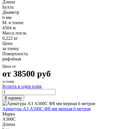
Длина
Шина
Фитинги
Бухта
медная
резьбовые
Диаметр
Круг
латунные
6 мм
медный
Фитинги
М. в тонне
(пруток)
резьбовые
4504 м
Лента
стальные
Масса пог.м.
медная
Фитинги
0,222 кг
Лист
резьбовые
Цена
медный
чугунные
за тонну
Труба
Хомуты
Поверхность
медная
стальные
рифлёная
Круг
Труба ВГП
бронзовый
БУ металл
Цена от
(пруток)
БУ трубы
от
38500
руб
Олово,
Хомуты
cвинец,
стальные
за тонну
цинк,
Купить в один клик
нихром
В корзину
Арматура А3 А500С Ф8 мм мерная 6 метров
Марка
А500С
Длина