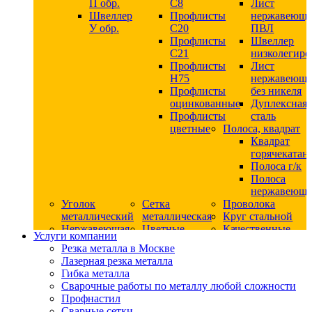
П обр.
С8
Лист
Швеллер
Профлисты
нержавеющ
У обр.
С20
ПВЛ
Профлисты
Швеллер
C21
низколегир
Профлисты
Лист
Н75
нержавеющ
Профлисты
без никеля
оцинкованные
Дуплексная
Профлисты
сталь
цветные
Полоса, квадрат
Квадрат
горячекатан
Полоса г/к
Полоса
нержавеюща
Уголок
Сетка
Проволока
металлический
металлическая
Круг стальной
Нержавеющая
Цветные
Качественные
Услуги компании
сталь
металлы
стали
Резка металла в Москве
Квадрат
Шестигранник
Конструкци
Лазерная резка металла
нержавеющий
дюралевый
сталь
Гибка металла
никельсодержащий
Лист
Круг
Сварочные работы по металлу любой сложности
Круг
дюралевый
горячекатан
Профнастил
нержавеющий
Круг
конструкци
Сварные сетки