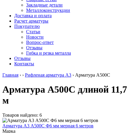
безникелевый
дюралевый
Поковка
Закладные детали
жаропрочный
(пруток)
Шестигранн
Металлоконструкции
Круг
Квадрат
горячекатан
Доставка и оплата
нержавеющий
дюралевый
конструкци
Расчет арматуры
никельсодержащий
Плита
Инструмент
Покупателю
Шестигранник
дюралевая
сталь
Статьи
нержавеющий
Труба
Оцинкованный
Новости
никельсодержащий
дюралевая
прокат
Вопрос-ответ
Шестигранник
Лента
Круг
Отзывы
нержавеющий
алюминиевая
оцинкованн
Гибка и резка металла
безникелевый
Лист
Лист
Отзывы
жаропрочный
алюминиевый
оцинкованн
Контакты
Швеллер
Лист
Полоса
нержавеющий
алюминиевый
оцинкованн
Главная
›
›
Рифленая арматура А3
›
Арматура А500С
никельсодержащий
рифленый
Труба
Трубы
Общестроительный
оцинкованн
Арматура А500С длиной 11,7
нержавеющие
профиль
Инженерные
электросварные
алюминиевый
системы
м
AISI
Плита
Отводы
прямоугольные
алюминиевая
стальные
Трубы
Профиль
Переходы
нержавеющие
алюминиевый
стальные
Товаров найдено: 6
электросварные
(вентиляционный)
Трубы
AISI
Тавр
полипропил
Арматура А3 А500С Ф6 мм мерная 6 метров
квадратные
алюминиевый
PP-R
Марка