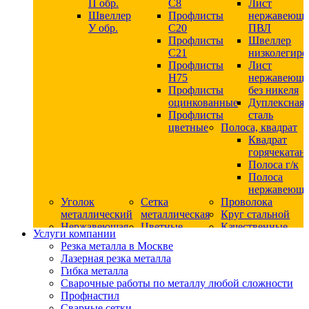
П обр.
С8
Лист
Швеллер
Профлисты
нержавеющ
У обр.
С20
ПВЛ
Профлисты
Швеллер
C21
низколегир
Профлисты
Лист
Н75
нержавеющ
Профлисты
без никеля
оцинкованные
Дуплексная
Профлисты
сталь
цветные
Полоса, квадрат
Квадрат
горячекатан
Полоса г/к
Полоса
нержавеюща
Уголок
Сетка
Проволока
металлический
металлическая
Круг стальной
Нержавеющая
Цветные
Качественные
Услуги компании
сталь
металлы
стали
Резка металла в Москве
Квадрат
Шестигранник
Конструкци
Лазерная резка металла
нержавеющий
дюралевый
сталь
Гибка металла
никельсодержащий
Лист
Круг
Сварочные работы по металлу любой сложности
Круг
дюралевый
горячекатан
Профнастил
нержавеющий
Круг
конструкци
Сварные сетки