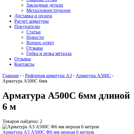
безникелевый
дюралевый
Поковка
Закладные детали
жаропрочный
(пруток)
Шестигранн
Металлоконструкции
Круг
Квадрат
горячекатан
Доставка и оплата
нержавеющий
дюралевый
конструкци
Расчет арматуры
никельсодержащий
Плита
Инструмент
Покупателю
Шестигранник
дюралевая
сталь
Статьи
нержавеющий
Труба
Оцинкованный
Новости
никельсодержащий
дюралевая
прокат
Вопрос-ответ
Шестигранник
Лента
Круг
Отзывы
нержавеющий
алюминиевая
оцинкованн
Гибка и резка металла
безникелевый
Лист
Лист
Отзывы
жаропрочный
алюминиевый
оцинкованн
Контакты
Швеллер
Лист
Полоса
нержавеющий
алюминиевый
оцинкованн
Главная
›
›
Рифленая арматура А3
›
Арматура А500С
›
никельсодержащий
рифленый
Труба
Арматура А500С 6мм
Трубы
Общестроительный
оцинкованн
нержавеющие
профиль
Инженерные
Арматура А500С 6мм длиной
электросварные
алюминиевый
системы
AISI
Плита
Отводы
6 м
прямоугольные
алюминиевая
стальные
Трубы
Профиль
Переходы
нержавеющие
алюминиевый
стальные
электросварные
(вентиляционный)
Трубы
Товаров найдено: 2
AISI
Тавр
полипропил
квадратные
алюминиевый
PP-R
Арматура А3 А500С Ф6 мм мерная 6 метров