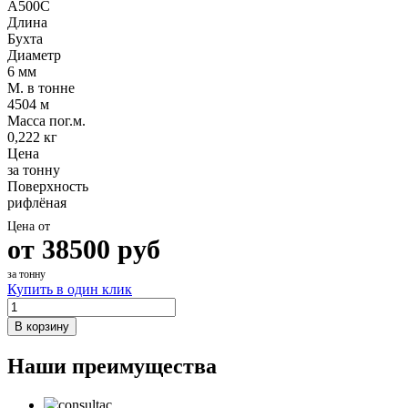
А500С
Шина
Фитинги
Длина
медная
резьбовые
Бухта
Круг
латунные
Диаметр
медный
Фитинги
6 мм
(пруток)
резьбовые
М. в тонне
Лента
стальные
4504 м
медная
Фитинги
Масса пог.м.
Лист
резьбовые
0,222 кг
медный
чугунные
Цена
Труба
Хомуты
за тонну
медная
стальные
Поверхность
Круг
Труба ВГП
рифлёная
бронзовый
БУ металл
(пруток)
БУ трубы
Цена от
Олово,
Хомуты
от
38500
руб
cвинец,
стальные
цинк,
за тонну
нихром
Купить в один клик
В корзину
Наши преимущества