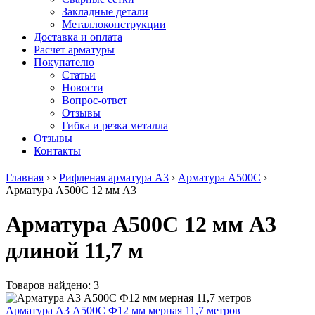
безникелевый
дюралевый
Поковка
Закладные детали
жаропрочный
(пруток)
Шестигранн
Металлоконструкции
Круг
Квадрат
горячекатан
Доставка и оплата
нержавеющий
дюралевый
конструкци
Расчет арматуры
никельсодержащий
Плита
Инструмент
Покупателю
Шестигранник
дюралевая
сталь
Статьи
нержавеющий
Труба
Оцинкованный
Новости
никельсодержащий
дюралевая
прокат
Вопрос-ответ
Шестигранник
Лента
Круг
Отзывы
нержавеющий
алюминиевая
оцинкованн
Гибка и резка металла
безникелевый
Лист
Лист
Отзывы
жаропрочный
алюминиевый
оцинкованн
Контакты
Швеллер
Лист
Полоса
нержавеющий
алюминиевый
оцинкованн
Главная
›
›
Рифленая арматура А3
›
Арматура А500С
›
никельсодержащий
рифленый
Труба
Арматура А500С 12 мм А3
Трубы
Общестроительный
оцинкованн
нержавеющие
профиль
Инженерные
Арматура А500С 12 мм А3
электросварные
алюминиевый
системы
AISI
Плита
Отводы
длиной 11,7 м
прямоугольные
алюминиевая
стальные
Трубы
Профиль
Переходы
нержавеющие
алюминиевый
стальные
электросварные
(вентиляционный)
Трубы
Товаров найдено: 3
AISI
Тавр
полипропил
квадратные
алюминиевый
PP-R
Арматура А3 А500С Ф12 мм мерная 11,7 метров