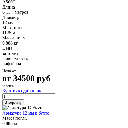
А500С
Шина
Фитинги
Длина
медная
резьбовые
6-11,7 метров
Круг
латунные
Диаметр
медный
Фитинги
12 мм
(пруток)
резьбовые
М. в тонне
Лента
стальные
1126 м
медная
Фитинги
Масса пог.м.
Лист
резьбовые
0,888 кг
медный
чугунные
Цена
Труба
Хомуты
за тонну
медная
стальные
Поверхность
Круг
Труба ВГП
рифлёная
бронзовый
БУ металл
(пруток)
БУ трубы
Цена от
Олово,
Хомуты
от
34500
руб
cвинец,
стальные
цинк,
за тонну
нихром
Купить в один клик
В корзину
Арматура 12 мм в бухте
Масса пог.м.
0,888 кг