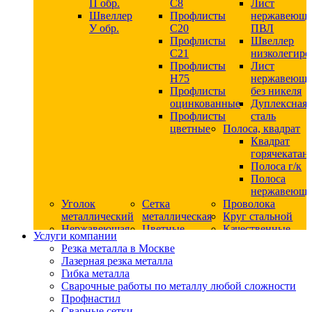
П обр.
С8
Лист
Швеллер
Профлисты
нержавеющ
У обр.
С20
ПВЛ
Профлисты
Швеллер
C21
низколегир
Профлисты
Лист
Н75
нержавеющ
Профлисты
без никеля
оцинкованные
Дуплексная
Профлисты
сталь
цветные
Полоса, квадрат
Квадрат
горячекатан
Полоса г/к
Полоса
нержавеюща
Уголок
Сетка
Проволока
металлический
металлическая
Круг стальной
Нержавеющая
Цветные
Качественные
Услуги компании
сталь
металлы
стали
Резка металла в Москве
Квадрат
Шестигранник
Конструкци
Лазерная резка металла
нержавеющий
дюралевый
сталь
Гибка металла
никельсодержащий
Лист
Круг
Сварочные работы по металлу любой сложности
Круг
дюралевый
горячекатан
Профнастил
нержавеющий
Круг
конструкци
Сварные сетки