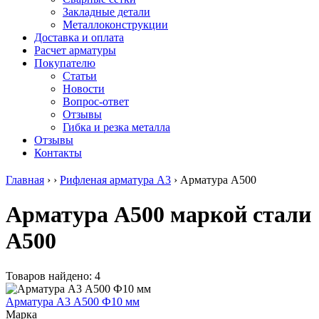
безникелевый
дюралевый
Поковка
Закладные детали
жаропрочный
(пруток)
Шестигранн
Металлоконструкции
Круг
Квадрат
горячекатан
Доставка и оплата
нержавеющий
дюралевый
конструкци
Расчет арматуры
никельсодержащий
Плита
Инструмент
Покупателю
Шестигранник
дюралевая
сталь
Статьи
нержавеющий
Труба
Оцинкованный
Новости
никельсодержащий
дюралевая
прокат
Вопрос-ответ
Шестигранник
Лента
Круг
Отзывы
нержавеющий
алюминиевая
оцинкованн
Гибка и резка металла
безникелевый
Лист
Лист
Отзывы
жаропрочный
алюминиевый
оцинкованн
Контакты
Швеллер
Лист
Полоса
нержавеющий
алюминиевый
оцинкованн
Главная
›
›
Рифленая арматура А3
›
Арматура А500
никельсодержащий
рифленый
Труба
Трубы
Общестроительный
оцинкованн
Арматура А500 маркой стали
нержавеющие
профиль
Инженерные
электросварные
алюминиевый
системы
А500
AISI
Плита
Отводы
прямоугольные
алюминиевая
стальные
Трубы
Профиль
Переходы
нержавеющие
алюминиевый
стальные
Товаров найдено: 4
электросварные
(вентиляционный)
Трубы
AISI
Тавр
полипропил
Арматура А3 А500 Ф10 мм
квадратные
алюминиевый
PP-R
Марка