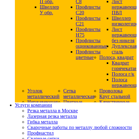
П обр.
С8
Лист
Швеллер
Профлисты
нержавеющ
У обр.
С20
ПВЛ
Профлисты
Швеллер
C21
низколегир
Профлисты
Лист
Н75
нержавеющ
Профлисты
без никеля
оцинкованные
Дуплексная
Профлисты
сталь
цветные
Полоса, квадрат
Квадрат
горячекатан
Полоса г/к
Полоса
нержавеюща
Уголок
Сетка
Проволока
металлический
металлическая
Круг стальной
Нержавеющая
Цветные
Качественные
Услуги компании
сталь
металлы
стали
Резка металла в Москве
Квадрат
Шестигранник
Конструкци
Лазерная резка металла
нержавеющий
дюралевый
сталь
Гибка металла
никельсодержащий
Лист
Круг
Сварочные работы по металлу любой сложности
Круг
дюралевый
горячекатан
Профнастил
нержавеющий
Круг
конструкци
Сварные сетки