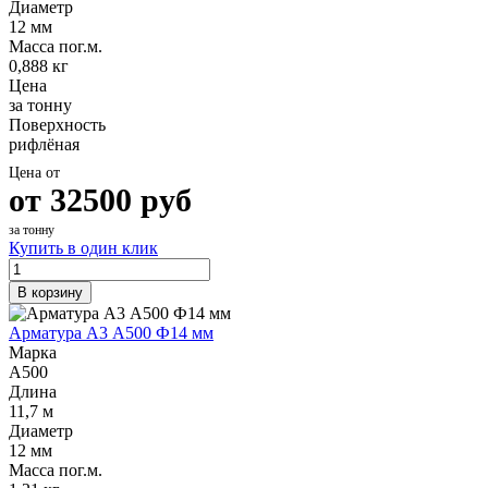
Диаметр
Шина
Фитинги
12 мм
медная
резьбовые
Масса пог.м.
Круг
латунные
0,888 кг
медный
Фитинги
Цена
(пруток)
резьбовые
за тонну
Лента
стальные
Поверхность
медная
Фитинги
рифлёная
Лист
резьбовые
медный
чугунные
Цена от
Труба
Хомуты
от
32500
руб
медная
стальные
Круг
Труба ВГП
за тонну
бронзовый
БУ металл
Купить в один клик
(пруток)
БУ трубы
Олово,
Хомуты
В корзину
cвинец,
стальные
цинк,
Арматура А3 А500 Ф14 мм
нихром
Марка
А500
Длина
11,7 м
Диаметр
12 мм
Масса пог.м.