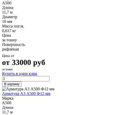
Трубы
Труба
Фланцы
А500
нержавеющие
алюминиевая
стальные
Длина
электросварные
Уголок
Заглушки
11,7 м
AISI
алюминиевый
стальные
Диаметр
Трубы
Фольга
Тройники
10 мм
нержавеющие
алюминиевая
стальные
Масса пог.м.
перфорированные
Чушка
Хомуты
0,617 кг
Трубы
алюминиевая
стальные
Цена
нержавеющие
Швеллер
Крепеж
за тонну
бесшовные
алюминиевый
шуруп-
Поверхность
Шина
шпилька
рифлёная
алюминиевая
Опоры
Цена от
Шестигранник
стальные
от
33000
руб
латунный
Компенсато
Квадрат
и
за тонну
латунный
вибровставк
Купить в один клик
Круг
Задвижки
латунный
чугунные
В корзину
(пруток)
Группы
Лента
коллекторн
Арматура А3 А500 Ф12 мм
латунная
Ванны и
Марка
Лист
сопутствую
А500
латунный
товары
Длина
Труба
Воздухоотв
11,7 м
латунная
Фитинги