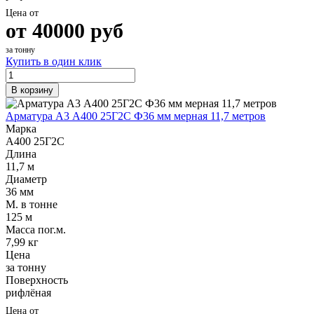
Цена от
от
40000
руб
за тонну
Купить в один клик
В корзину
Арматура А3 А400 25Г2С Ф36 мм мерная 11,7 метров
Марка
А400 25Г2С
Длина
11,7 м
Диаметр
36 мм
М. в тонне
125 м
Масса пог.м.
7,99 кг
Цена
за тонну
Поверхность
рифлёная
Цена от