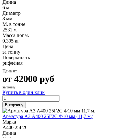
Длина
Шина
Фитинги
6 м
медная
резьбовые
Диаметр
Круг
латунные
8 мм
медный
Фитинги
М. в тонне
(пруток)
резьбовые
2531 м
Лента
стальные
Масса пог.м.
медная
Фитинги
0,395 кг
Лист
резьбовые
Цена
медный
чугунные
за тонну
Труба
Хомуты
Поверхность
медная
стальные
рифлёная
Круг
Труба ВГП
бронзовый
БУ металл
Цена от
(пруток)
БУ трубы
от
42000
руб
Олово,
Хомуты
cвинец,
стальные
за тонну
цинк,
Купить в один клик
нихром
В корзину
Арматура А3 А400 25Г2С Ф10 мм (11,7 м.)
Марка
А400 25Г2С
Длина