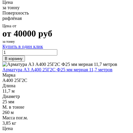
Цена
за тонну
Поверхность
рифлёная
Цена от
от
40000
руб
за тонну
Купить в один клик
В корзину
Арматура А3 А400 25Г2С Ф25 мм мерная 11,7 метров
Марка
А400 25Г2С
Длина
11,7 м
Диаметр
25 мм
М. в тонне
260 м
Масса пог.м.
3,85 кг
Цена