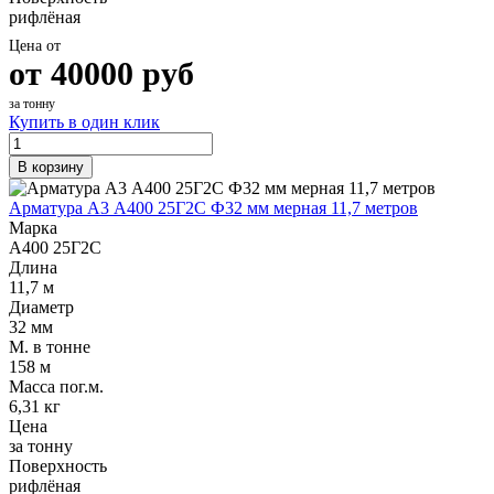
рифлёная
Цена от
от
40000
руб
за тонну
Купить в один клик
В корзину
Арматура А3 А400 25Г2С Ф32 мм мерная 11,7 метров
Марка
А400 25Г2С
Длина
11,7 м
Диаметр
32 мм
М. в тонне
158 м
Масса пог.м.
6,31 кг
Цена
за тонну
Поверхность
рифлёная