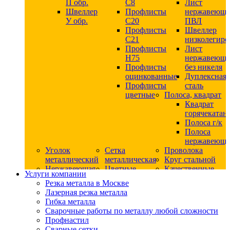
П обр.
С8
Лист
Швеллер
Профлисты
нержавеющ
У обр.
С20
ПВЛ
Профлисты
Швеллер
C21
низколегир
Профлисты
Лист
Н75
нержавеющ
Профлисты
без никеля
оцинкованные
Дуплексная
Профлисты
сталь
цветные
Полоса, квадрат
Квадрат
горячекатан
Полоса г/к
Полоса
нержавеюща
Уголок
Сетка
Проволока
металлический
металлическая
Круг стальной
Нержавеющая
Цветные
Качественные
Услуги компании
сталь
металлы
стали
Резка металла в Москве
Квадрат
Шестигранник
Конструкци
Лазерная резка металла
нержавеющий
дюралевый
сталь
Гибка металла
никельсодержащий
Лист
Круг
Сварочные работы по металлу любой сложности
Круг
дюралевый
горячекатан
Профнастил
нержавеющий
Круг
конструкци
Сварные сетки