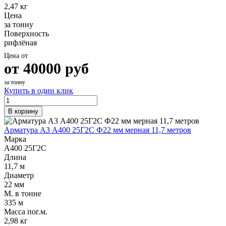
2,47 кг
Цена
за тонну
Поверхность
рифлёная
Цена от
от
40000
руб
за тонну
Купить в один клик
В корзину
Арматура А3 А400 25Г2С Ф22 мм мерная 11,7 метров
Марка
А400 25Г2С
Длина
11,7 м
Диаметр
22 мм
М. в тонне
335 м
Масса пог.м.
2,98 кг