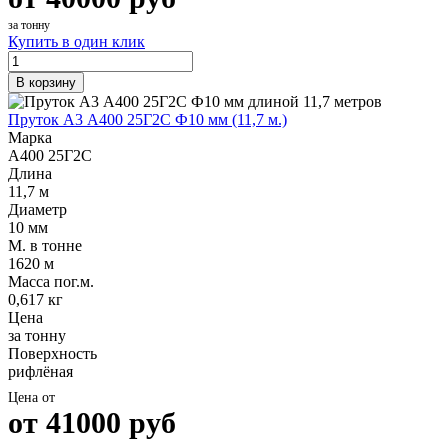
за тонну
Купить в один клик
В корзину
Пруток А3 А400 25Г2С Ф10 мм (11,7 м.)
Марка
А400 25Г2С
Длина
11,7 м
Диаметр
10 мм
М. в тонне
1620 м
Масса пог.м.
0,617 кг
Цена
за тонну
Поверхность
рифлёная
Цена от
от
41000
руб