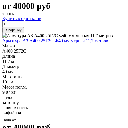
от
40000
руб
за тонну
Купить в один клик
В корзину
Арматура А3 А400 25Г2С Ф40 мм мерная 11,7 метров
Марка
А400 25Г2С
Длина
11,7 м
Диаметр
40 мм
М. в тонне
101 м
Масса пог.м.
9,87 кг
Цена
за тонну
Поверхность
рифлёная
Цена от
от
40000
руб