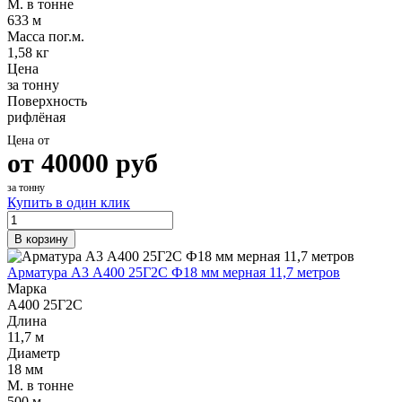
М. в тонне
633 м
Масса пог.м.
1,58 кг
Цена
за тонну
Поверхность
рифлёная
Цена от
от
40000
руб
за тонну
Купить в один клик
В корзину
Арматура А3 А400 25Г2С Ф18 мм мерная 11,7 метров
Марка
А400 25Г2С
Длина
11,7 м
Диаметр
18 мм
М. в тонне
500 м