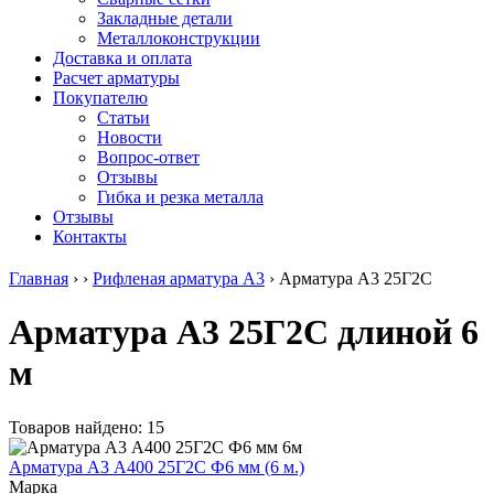
безникелевый
дюралевый
Поковка
Закладные детали
жаропрочный
(пруток)
Шестигранн
Металлоконструкции
Круг
Квадрат
горячекатан
Доставка и оплата
нержавеющий
дюралевый
конструкци
Расчет арматуры
никельсодержащий
Плита
Инструмент
Покупателю
Шестигранник
дюралевая
сталь
Статьи
нержавеющий
Труба
Оцинкованный
Новости
никельсодержащий
дюралевая
прокат
Вопрос-ответ
Шестигранник
Лента
Круг
Отзывы
нержавеющий
алюминиевая
оцинкованн
Гибка и резка металла
безникелевый
Лист
Лист
Отзывы
жаропрочный
алюминиевый
оцинкованн
Контакты
Швеллер
Лист
Полоса
нержавеющий
алюминиевый
оцинкованн
Главная
›
›
Рифленая арматура А3
›
Арматура А3 25Г2С
никельсодержащий
рифленый
Труба
Трубы
Общестроительный
оцинкованн
Арматура А3 25Г2С длиной 6
нержавеющие
профиль
Инженерные
электросварные
алюминиевый
системы
м
AISI
Плита
Отводы
прямоугольные
алюминиевая
стальные
Трубы
Профиль
Переходы
нержавеющие
алюминиевый
стальные
Товаров найдено: 15
электросварные
(вентиляционный)
Трубы
AISI
Тавр
полипропил
Арматура А3 А400 25Г2С Ф6 мм (6 м.)
квадратные
алюминиевый
PP-R
Марка