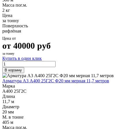
Масса пог.м.
2 кг
Цена
за тонну
Поверхность
рифлёная
Цена от
от
40000
руб
за тонну
Купить в один клик
В корзину
Арматура А3 А400 25Г2С Ф20 мм мерная 11,7 метров
Марка
А400 25Г2С
Длина
11,7 м
Диаметр
20 мм
М. в тонне
405 м
Масса пог.м.