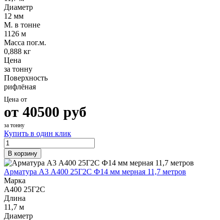
Диаметр
12 мм
М. в тонне
1126 м
Масса пог.м.
0,888 кг
Цена
за тонну
Поверхность
рифлёная
Цена от
от
40500
руб
за тонну
Купить в один клик
В корзину
Арматура А3 А400 25Г2С Ф14 мм мерная 11,7 метров
Марка
А400 25Г2С
Длина
11,7 м
Диаметр