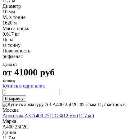
11,7 м
Диаметр
10 мм
М. в тонне
1620 м
Масса пог.м.
0,617 кг
Цена
за тонну
Поверхность
рифлёная
Цена от
от
41000
руб
за тонну
Купить в один клик
В корзину
Арматура А3 А400 25Г2С Ф12 мм (11,7 м.)
Марка
А400 25Г2С
Длина
11,7 м