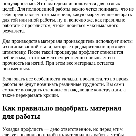
Трубы
Труба
Фланцы
популярностью. Этот материал используется для разных
нержавеющие
алюминиевая
стальные
целей. Для полноценной работы важно четко понимать, что из
электросварные
Уголок
Заглушки
себя представляет этот материал, какую марку лучше выбрать
AISI
алюминиевый
стальные
для той или иной работы, ну и, конечно же, как правильно
Трубы
Фольга
Тройники
работать с профлистом, чтобы добиться максимального
нержавеющие
алюминиевая
стальные
результата.
перфорированные
Чушка
Хомуты
Трубы
алюминиевая
стальные
Для производства материала производитель использует листы
нержавеющие
Швеллер
Крепеж
из оцинкованной стали, которые предварительно проходят
бесшовные
алюминиевый
шуруп-
штамповку. После такой процедуры профлист становится
Шина
шпилька
ребристым, а этот момент существенно повышает его
алюминиевая
Опоры
прочность на изгиб. При этом вес материала остается
Шестигранник
стальные
неизменным.
латунный
Компенсато
Если знать все особенности укладки профлиста, то во время
Квадрат
и
работы не будут возникать различные трудности. Вы сами
латунный
вибровставк
сможете возводить стеновые ограждающие конструкции, а
Круг
Задвижки
также перекрывать крыши.
латунный
чугунные
(пруток)
Группы
Лента
коллекторн
Как правильно подобрать материал
латунная
Ванны и
для работы
Лист
сопутствую
латунный
товары
Труба
Воздухоотв
Укладка профлиста — дело ответственное, но перед этим
латунная
Фитинги
следует правильно подобрать материал для работы, чтобы