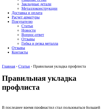
безникелевый
дюралевый
Поковка
Закладные детали
жаропрочный
(пруток)
Шестигранн
Металлоконструкции
Круг
Квадрат
горячекатан
Доставка и оплата
нержавеющий
дюралевый
конструкци
Расчет арматуры
никельсодержащий
Плита
Инструмент
Покупателю
Шестигранник
дюралевая
сталь
Статьи
нержавеющий
Труба
Оцинкованный
Новости
никельсодержащий
дюралевая
прокат
Вопрос-ответ
Шестигранник
Лента
Круг
Отзывы
нержавеющий
алюминиевая
оцинкованн
Гибка и резка металла
безникелевый
Лист
Лист
Отзывы
жаропрочный
алюминиевый
оцинкованн
Контакты
Швеллер
Лист
Полоса
нержавеющий
алюминиевый
оцинкованн
никельсодержащий
рифленый
Труба
Главная
›
Статьи
›
Правильная укладка профлиста
Трубы
Общестроительный
оцинкованн
нержавеющие
профиль
Инженерные
Правильная укладка
электросварные
алюминиевый
системы
AISI
Плита
Отводы
прямоугольные
алюминиевая
стальные
профлиста
Трубы
Профиль
Переходы
нержавеющие
алюминиевый
стальные
электросварные
(вентиляционный)
Трубы
AISI
Тавр
полипропил
квадратные
алюминиевый
PP-R
В последнее время профнастил стал пользоваться большей