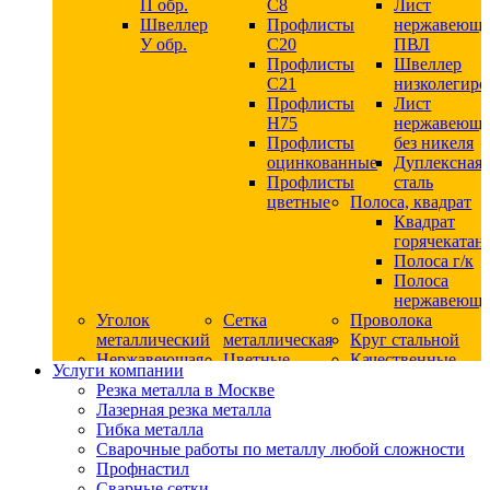
П обр.
С8
Лист
Швеллер
Профлисты
нержавеющ
У обр.
С20
ПВЛ
Профлисты
Швеллер
C21
низколегир
Профлисты
Лист
Н75
нержавеющ
Профлисты
без никеля
оцинкованные
Дуплексная
Профлисты
сталь
цветные
Полоса, квадрат
Квадрат
горячекатан
Полоса г/к
Полоса
нержавеюща
Уголок
Сетка
Проволока
металлический
металлическая
Круг стальной
Нержавеющая
Цветные
Качественные
Услуги компании
сталь
металлы
стали
Резка металла в Москве
Квадрат
Шестигранник
Конструкци
Лазерная резка металла
нержавеющий
дюралевый
сталь
Гибка металла
никельсодержащий
Лист
Круг
Сварочные работы по металлу любой сложности
Круг
дюралевый
горячекатан
Профнастил
нержавеющий
Круг
конструкци
Сварные сетки