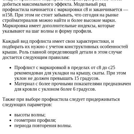
Шина
Фитинги
добиться максимального эффекта. Модельный ряд
медная
резьбовые
профнастила начинается с маркировки с8 и заканчивается —
Круг
латунные
н158. При этом не стоит забывать, что сегодня на рынке
медный
Фитинги
стройматериалов можно найти и более высокие марки.
(пруток)
резьбовые
Маркировка имеет дополнительные индексы, которые
Лента
стальные
указывают на шаг волны и форму профиля.
медная
Фитинги
Лист
резьбовые
Каждый вид профлиста имеет свои характеристики, и
медный
чугунные
подбирать их нужно с учетом конструктивных особенностей
Труба
Хомуты
крыши. Роль главной определяющей детали в этом случае
медная
стальные
достается следующим правилам:
Круг
Труба ВГП
Профлист с маркировкой в пределах от с8 до с25
бронзовый
БУ металл
рекомендован для укладки на крышу, скаты. При этом
(пруток)
БУ трубы
уклон не должен превышать 15 градусов.
Олово,
Хомуты
Материал с более прочными показателями предназначен
cвинец,
стальные
для кровли с уклоном более 6 градусов.
цинк,
нихром
Также при выборе профнастила следует придерживаться
следующих параметров:
высоты волны;
геометрии профиля;
периода повторения волны.