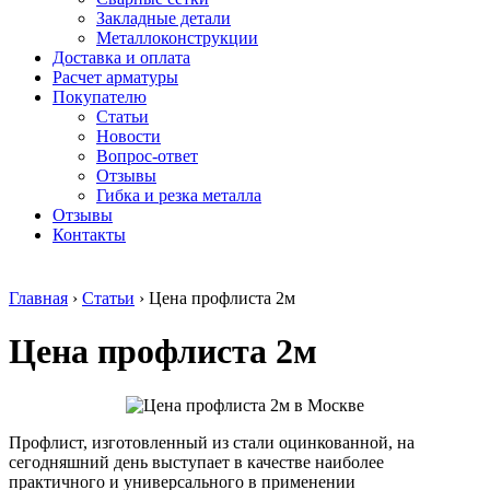
безникелевый
дюралевый
Поковка
Закладные детали
жаропрочный
(пруток)
Шестигранн
Металлоконструкции
Круг
Квадрат
горячекатан
Доставка и оплата
нержавеющий
дюралевый
конструкци
Расчет арматуры
никельсодержащий
Плита
Инструмент
Покупателю
Шестигранник
дюралевая
сталь
Статьи
нержавеющий
Труба
Оцинкованный
Новости
никельсодержащий
дюралевая
прокат
Вопрос-ответ
Шестигранник
Лента
Круг
Отзывы
нержавеющий
алюминиевая
оцинкованн
Гибка и резка металла
безникелевый
Лист
Лист
Отзывы
жаропрочный
алюминиевый
оцинкованн
Контакты
Швеллер
Лист
Полоса
нержавеющий
алюминиевый
оцинкованн
никельсодержащий
рифленый
Труба
Главная
›
Статьи
›
Цена профлиста 2м
Трубы
Общестроительный
оцинкованн
нержавеющие
профиль
Инженерные
Цена профлиста 2м
электросварные
алюминиевый
системы
AISI
Плита
Отводы
прямоугольные
алюминиевая
стальные
Трубы
Профиль
Переходы
нержавеющие
алюминиевый
стальные
электросварные
(вентиляционный)
Трубы
Профлист, изготовленный из стали оцинкованной, на
AISI
Тавр
полипропил
сегодняшний день выступает в качестве наиболее
квадратные
алюминиевый
PP-R
практичного и универсального в применении