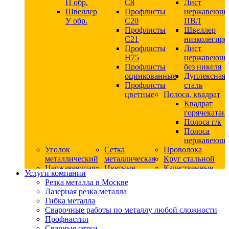
П обр.
С8
Лист
Швеллер
Профлисты
нержавеющ
У обр.
С20
ПВЛ
Профлисты
Швеллер
C21
низколегир
Профлисты
Лист
Н75
нержавеющ
Профлисты
без никеля
оцинкованные
Дуплексная
Профлисты
сталь
цветные
Полоса, квадрат
Квадрат
горячекатан
Полоса г/к
Полоса
нержавеюща
Уголок
Сетка
Проволока
металлический
металлическая
Круг стальной
Нержавеющая
Цветные
Качественные
Услуги компании
сталь
металлы
стали
Резка металла в Москве
Квадрат
Шестигранник
Конструкци
Лазерная резка металла
нержавеющий
дюралевый
сталь
Гибка металла
никельсодержащий
Лист
Круг
Сварочные работы по металлу любой сложности
Круг
дюралевый
горячекатан
Профнастил
нержавеющий
Круг
конструкци
Сварные сетки