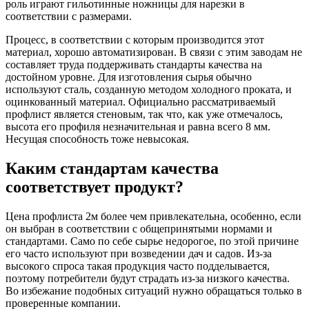
роль играют гильотинные ножницы для нарезки в
Шина
Фитинги
соответствии с размерами.
медная
резьбовые
Круг
латунные
Процесс, в соответствии с которым производится этот
медный
Фитинги
материал, хорошо автоматизирован. В связи с этим заводам не
(пруток)
резьбовые
составляет труда поддерживать стандарты качества на
Лента
стальные
достойном уровне. Для изготовления сырья обычно
медная
Фитинги
используют сталь, созданную методом холодного проката, и
Лист
резьбовые
оцинкованный материал. Официально рассматриваемый
медный
чугунные
профлист является стеновым, так что, как уже отмечалось,
Труба
Хомуты
высота его профиля незначительная и равна всего 8 мм.
медная
стальные
Несущая способность тоже невысокая.
Круг
Труба ВГП
бронзовый
БУ металл
Каким стандартам качества
(пруток)
БУ трубы
Олово,
Хомуты
соответствует продукт?
cвинец,
стальные
цинк,
Цена профлиста 2м более чем привлекательна, особенно, если
нихром
он выбран в соответствии с общепринятыми нормами и
стандартами. Само по себе сырье недорогое, по этой причине
его часто используют при возведении дач и садов. Из-за
высокого спроса такая продукция часто подделывается,
поэтому потребители будут страдать из-за низкого качества.
Во избежание подобных ситуаций нужно обращаться только в
проверенные компании.