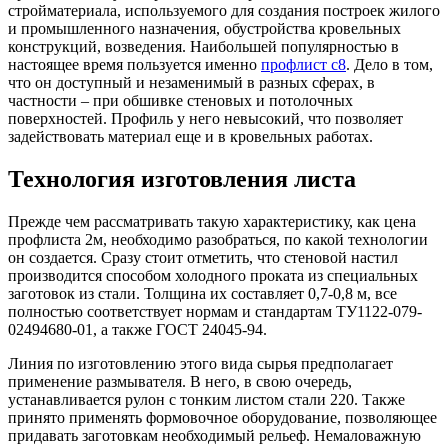
Трубы
Труба
Фланцы
стройматериала, используемого для создания построек жилого
нержавеющие
алюминиевая
стальные
и промышленного назначения, обустройства кровельных
электросварные
Уголок
Заглушки
конструкций, возведения. Наибольшей популярностью в
AISI
алюминиевый
стальные
настоящее время пользуется именно
профлист с8
. Дело в том,
Трубы
Фольга
Тройники
что он доступный и незаменимый в разных сферах, в
нержавеющие
алюминиевая
стальные
частности – при обшивке стеновых и потолочных
перфорированные
Чушка
Хомуты
поверхностей. Профиль у него невысокий, что позволяет
Трубы
алюминиевая
стальные
задействовать материал еще и в кровельных работах.
нержавеющие
Швеллер
Крепеж
бесшовные
алюминиевый
шуруп-
Технология изготовления листа
Шина
шпилька
алюминиевая
Опоры
Прежде чем рассматривать такую характеристику, как цена
Шестигранник
стальные
профлиста 2м, необходимо разобраться, по какой технологии
латунный
Компенсато
он создается. Сразу стоит отметить, что стеновой настил
Квадрат
и
производится способом холодного проката из специальных
латунный
вибровставк
заготовок из стали. Толщина их составляет 0,7-0,8 м, все
Круг
Задвижки
полностью соответствует нормам и стандартам ТУ1122-079-
латунный
чугунные
02494680-01, а также ГОСТ 24045-94.
(пруток)
Группы
Лента
коллекторн
Линия по изготовлению этого вида сырья предполагает
латунная
Ванны и
применение размывателя. В него, в свою очередь,
Лист
сопутствую
устанавливается рулон с тонким листом стали 220. Также
латунный
товары
принято применять формовочное оборудование, позволяющее
Труба
Воздухоотв
придавать заготовкам необходимый рельеф. Немаловажную
латунная
Фитинги