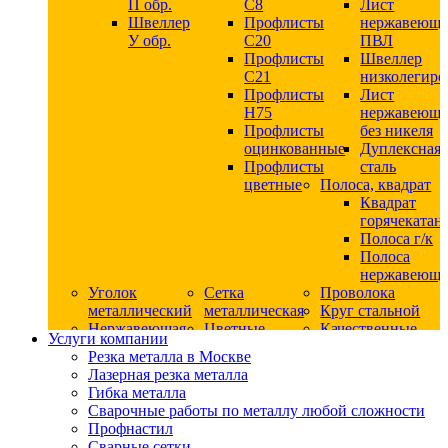
П обр.
С8
Лист
Швеллер
Профлисты
нержавеющ
У обр.
С20
ПВЛ
Профлисты
Швеллер
C21
низколегир
Профлисты
Лист
Н75
нержавеющ
Профлисты
без никеля
оцинкованные
Дуплексная
Профлисты
сталь
цветные
Полоса, квадрат
Квадрат
горячекатан
Полоса г/к
Полоса
нержавеюща
Уголок
Сетка
Проволока
металлический
металлическая
Круг стальной
Нержавеющая
Цветные
Качественные
Услуги компании
сталь
металлы
стали
Резка металла в Москве
Квадрат
Шестигранник
Конструкци
Лазерная резка металла
нержавеющий
дюралевый
сталь
Гибка металла
никельсодержащий
Лист
Круг
Сварочные работы по металлу любой сложности
Круг
дюралевый
горячекатан
Профнастил
нержавеющий
Круг
конструкци
Сварные сетки