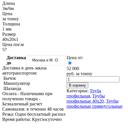
Трубы
Труба
Фланцы
Длина
нержавеющие
алюминиевая
стальные
3м/6м
электросварные
Уголок
Заглушки
Цена
AISI
алюминиевый
стальные
за тонну
Трубы
Фольга
Тройники
Толщина
нержавеющие
алюминиевая
стальные
1 мм
перфорированные
Чушка
Хомуты
Размер
Трубы
алюминиевая
стальные
40х20х1
нержавеющие
Швеллер
Крепеж
Цена пог.м
бесшовные
алюминиевый
шуруп-
57
Шина
шпилька
Доставка
Цена от:
алюминиевая
Опоры
Москва и М. О.
до
Шестигранник
стальные
Доставка в день заказа
52 000
латунный
Компенсато
автотранспортом:
руб. за тонну
Квадрат
и
Бычок
латунный
вибровставк
Манипулятор
Круг
Задвижки
В корзину
Шаланда
латунный
чугунные
Категории:
Труба
Оплата
- Наличными при
(пруток)
Группы
профильная
,
Трубы
получении товара
-
Лента
коллекторн
профильные 40х20
,
Трубы
Безналичный расчет
латунная
Ванны и
профильные прямоугольные
Cамовызов:
в течении 48 часов
Лист
сопутствую
Резка:
Один бесплатный распил
латунный
товары
Время работы:
Круглосуточно
Труба
Воздухоотв
латунная
Фитинги