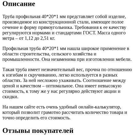
Описание
Шина
Фитинги
медная
резьбовые
Круг
латунные
Труба профильная 40*20*1 мм представляет собой изделие,
медный
Фитинги
производимое из конструкционной стали, имеющее полое
(пруток)
резьбовые
сечение и форму прямоугольника. Требования к ее качеству
Лента
стальные
регулируются нормами и стандартами ГОСТ. Масса одного
медная
Фитинги
метра – от 1,12 до 2,51 кг.
Лист
резьбовые
медный
чугунные
Профильная труба 40*20*1 мм нашла широкое применение в
Труба
Хомуты
области строительства, сельского хозяйства и
медная
стальные
промышленности. Она незаменима при изготовлении мебели.
Круг
Труба ВГП
бронзовый
БУ металл
Такая труба имеет незначительный вес, прочна по отношению
(пруток)
БУ трубы
к изгибам и скручиванию, легко используется в разных
Олово,
Хомуты
областях. За ней несложно ухаживать. Соотношение между
cвинец,
стальные
ценой и качеством – оптимальное. Она имеет невысокую
цинк,
стоимость, к тому же у нас регулярно действуют акции и
нихром
скидки.
На нашем сайте есть очень удобный онлайн-калькулятор,
который позволит грамотно рассчитать количество товара и
точно определить его стоимость.
Отзывы покупателей