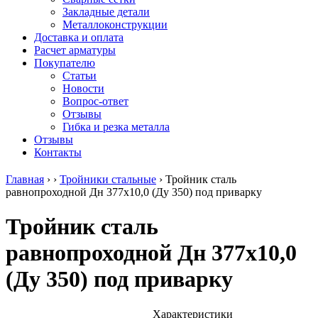
безникелевый
дюралевый
Поковка
Закладные детали
жаропрочный
(пруток)
Шестигранн
Металлоконструкции
Круг
Квадрат
горячекатан
Доставка и оплата
нержавеющий
дюралевый
конструкци
Расчет арматуры
никельсодержащий
Плита
Инструмент
Покупателю
Шестигранник
дюралевая
сталь
Статьи
нержавеющий
Труба
Оцинкованный
Новости
никельсодержащий
дюралевая
прокат
Вопрос-ответ
Шестигранник
Лента
Круг
Отзывы
нержавеющий
алюминиевая
оцинкованн
Гибка и резка металла
безникелевый
Лист
Лист
Отзывы
жаропрочный
алюминиевый
оцинкованн
Контакты
Швеллер
Лист
Полоса
нержавеющий
алюминиевый
оцинкованн
Главная
›
›
Тройники стальные
›
Тройник сталь
никельсодержащий
рифленый
Труба
равнопроходной Дн 377х10,0 (Ду 350) под приварку
Трубы
Общестроительный
оцинкованн
нержавеющие
профиль
Инженерные
Тройник сталь
электросварные
алюминиевый
системы
AISI
Плита
Отводы
равнопроходной Дн 377х10,0
прямоугольные
алюминиевая
стальные
Трубы
Профиль
Переходы
(Ду 350) под приварку
нержавеющие
алюминиевый
стальные
электросварные
(вентиляционный)
Трубы
AISI
Тавр
полипропил
квадратные
алюминиевый
PP-R
Характеристики