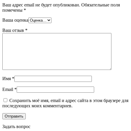
Шина
Фитинги
Ваш адрес email не будет опубликован.
Обязательные поля
медная
резьбовые
помечены
*
Круг
латунные
медный
Фитинги
Ваша оценка
(пруток)
резьбовые
Лента
стальные
Ваш отзыв
*
медная
Фитинги
Лист
резьбовые
медный
чугунные
Труба
Хомуты
медная
стальные
Круг
Труба ВГП
бронзовый
БУ металл
(пруток)
БУ трубы
Олово,
Хомуты
Имя
*
cвинец,
стальные
цинк,
Email
*
нихром
Сохранить моё имя, email и адрес сайта в этом браузере для
последующих моих комментариев.
Задать вопрос