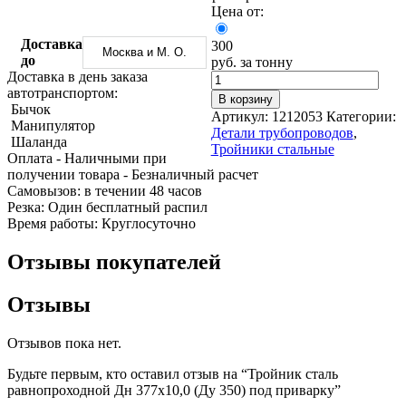
Трубы
Труба
Фланцы
Цена от:
нержавеющие
алюминиевая
стальные
электросварные
Уголок
Заглушки
Доставка
300
Москва и М. О.
AISI
алюминиевый
стальные
до
руб. за тонну
Трубы
Фольга
Тройники
Доставка в день заказа
нержавеющие
алюминиевая
стальные
автотранспортом:
В корзину
перфорированные
Чушка
Хомуты
Бычок
Артикул:
1212053
Категории:
Трубы
алюминиевая
стальные
Манипулятор
Детали трубопроводов
,
нержавеющие
Швеллер
Крепеж
Шаланда
Тройники стальные
бесшовные
алюминиевый
шуруп-
Оплата
- Наличными при
Шина
шпилька
получении товара
- Безналичный расчет
алюминиевая
Опоры
Cамовызов:
в течении 48 часов
Шестигранник
стальные
Резка:
Один бесплатный распил
латунный
Компенсато
Время работы:
Круглосуточно
Квадрат
и
латунный
вибровставк
Отзывы покупателей
Круг
Задвижки
латунный
чугунные
Отзывы
(пруток)
Группы
Лента
коллекторн
латунная
Ванны и
Отзывов пока нет.
Лист
сопутствую
латунный
товары
Будьте первым, кто оставил отзыв на “Тройник сталь
Труба
Воздухоотв
равнопроходной Дн 377х10,0 (Ду 350) под приварку”
латунная
Фитинги