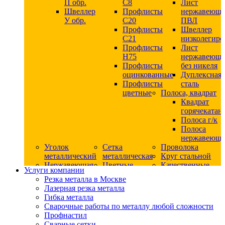
П обр.
С8
Лист
Швеллер
Профлисты
нержавеющ
У обр.
С20
ПВЛ
Профлисты
Швеллер
C21
низколегир
Профлисты
Лист
Н75
нержавеющ
Профлисты
без никеля
оцинкованные
Дуплексная
Профлисты
сталь
цветные
Полоса, квадрат
Квадрат
горячекатан
Полоса г/к
Полоса
нержавеюща
Уголок
Сетка
Проволока
металлический
металлическая
Круг стальной
Нержавеющая
Цветные
Качественные
Услуги компании
сталь
металлы
стали
Резка металла в Москве
Квадрат
Шестигранник
Конструкци
Лазерная резка металла
нержавеющий
дюралевый
сталь
Гибка металла
никельсодержащий
Лист
Круг
Сварочные работы по металлу любой сложности
Круг
дюралевый
горячекатан
Профнастил
нержавеющий
Круг
конструкци
Сварные сетки