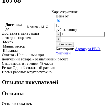
10768
Трубы
Труба
Фланцы
нержавеющие
алюминиевая
стальные
электросварные
Уголок
Заглушки
Характеристики
AISI
алюминиевый
стальные
Цена от:
Трубы
Фольга
Тройники
нержавеющие
алюминиевая
стальные
Доставка
13
Москва и М. О.
перфорированные
Чушка
Хомуты
до
руб. за тонну
Трубы
алюминиевая
стальные
Доставка в день заказа
-
нержавеющие
Швеллер
Крепеж
автотранспортом:
+
бесшовные
алюминиевый
шуруп-
Бычок
В корзину
Шина
шпилька
Манипулятор
Категории:
Арматура PP-R
,
алюминиевая
Опоры
Шаланда
Фитинги
Шестигранник
стальные
Оплата
- Наличными при
латунный
Компенсато
получении товара
- Безналичный расчет
Квадрат
и
Cамовызов:
в течении 48 часов
латунный
вибровставк
Резка:
Один бесплатный распил
Круг
Задвижки
Время работы:
Круглосуточно
латунный
чугунные
(пруток)
Группы
Отзывы покупателей
Лента
коллекторн
латунная
Ванны и
Отзывы
Лист
сопутствую
латунный
товары
Труба
Воздухоотв
Отзывов пока нет.
латунная
Фитинги