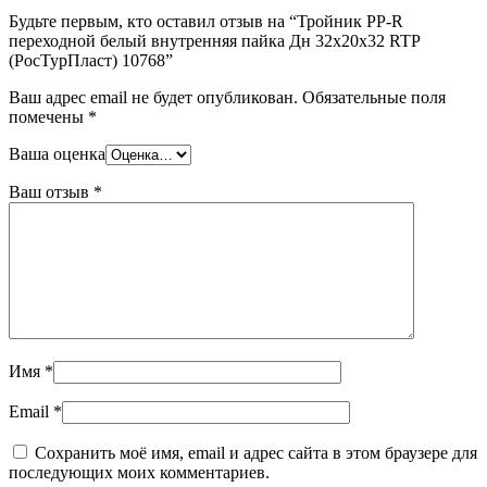
Шина
Фитинги
Будьте первым, кто оставил отзыв на “Тройник PP-R
медная
резьбовые
переходной белый внутренняя пайка Дн 32x20x32 RTP
Круг
латунные
(РосТурПласт) 10768”
медный
Фитинги
(пруток)
резьбовые
Ваш адрес email не будет опубликован.
Обязательные поля
Лента
стальные
помечены
*
медная
Фитинги
Лист
резьбовые
Ваша оценка
медный
чугунные
Труба
Хомуты
Ваш отзыв
*
медная
стальные
Круг
Труба ВГП
бронзовый
БУ металл
(пруток)
БУ трубы
Олово,
Хомуты
cвинец,
стальные
цинк,
нихром
Имя
*
Email
*
Сохранить моё имя, email и адрес сайта в этом браузере для
последующих моих комментариев.