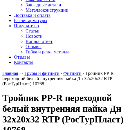
безникелевый
дюралевый
Поковка
Закладные детали
жаропрочный
(пруток)
Шестигранн
Металлоконструкции
Круг
Квадрат
горячекатан
Доставка и оплата
нержавеющий
дюралевый
конструкци
Расчет арматуры
никельсодержащий
Плита
Инструмент
Покупателю
Шестигранник
дюралевая
сталь
Статьи
нержавеющий
Труба
Оцинкованный
Новости
никельсодержащий
дюралевая
прокат
Вопрос-ответ
Шестигранник
Лента
Круг
Отзывы
нержавеющий
алюминиевая
оцинкованн
Гибка и резка металла
безникелевый
Лист
Лист
Отзывы
жаропрочный
алюминиевый
оцинкованн
Контакты
Швеллер
Лист
Полоса
нержавеющий
алюминиевый
оцинкованн
Главная
›
›
Трубы и фитинги
›
Фитинги
›
Тройник PP-R
никельсодержащий
рифленый
Труба
переходной белый внутренняя пайка Дн 32x20x32 RTP
Трубы
Общестроительный
оцинкованн
(РосТурПласт) 10768
нержавеющие
профиль
Инженерные
электросварные
алюминиевый
системы
Тройник PP-R переходной
AISI
Плита
Отводы
прямоугольные
алюминиевая
стальные
белый внутренняя пайка Дн
Трубы
Профиль
Переходы
нержавеющие
алюминиевый
стальные
32x20x32 RTP (РосТурПласт)
электросварные
(вентиляционный)
Трубы
AISI
Тавр
полипропил
квадратные
алюминиевый
PP-R