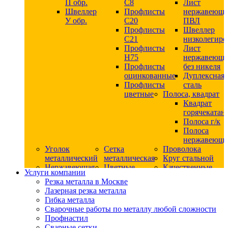
П обр.
С8
Лист
Швеллер
Профлисты
нержавеющ
У обр.
С20
ПВЛ
Профлисты
Швеллер
C21
низколегир
Профлисты
Лист
Н75
нержавеющ
Профлисты
без никеля
оцинкованные
Дуплексная
Профлисты
сталь
цветные
Полоса, квадрат
Квадрат
горячекатан
Полоса г/к
Полоса
нержавеюща
Уголок
Сетка
Проволока
металлический
металлическая
Круг стальной
Нержавеющая
Цветные
Качественные
Услуги компании
сталь
металлы
стали
Резка металла в Москве
Квадрат
Шестигранник
Конструкци
Лазерная резка металла
нержавеющий
дюралевый
сталь
Гибка металла
никельсодержащий
Лист
Круг
Сварочные работы по металлу любой сложности
Круг
дюралевый
горячекатан
Профнастил
нержавеющий
Круг
конструкци
Сварные сетки