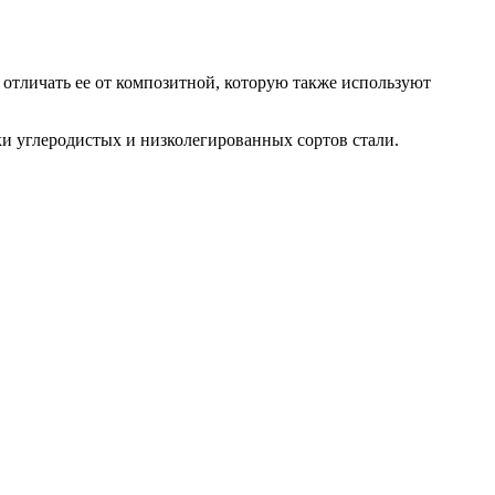
Хомуты стальные
т отличать ее от композитной, которую также используют
ки углеродистых и низколегированных сортов стали.