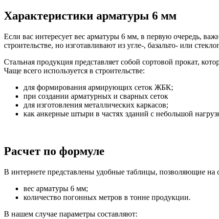
Фитинги резьбовые латунные
Характеристики арматуры 6 мм
Фитинги резьбовые стальные
Фитинги резьбовые чугунные
Если вас интересует вес арматуры 6 мм, в первую очередь, важ
строительстве, но изготавливают из угле-, базальто- или стекло
Стальная продукция представляет собой сортовой прокат, кот
Чаще всего используется в строительстве:
для формирования армирующих сеток ЖБК;
при создании арматурных и сварных сеток
для изготовления металлических каркасов;
как анкерные штыри в частях зданий с небольшой нагруз
Расчет по формуле
В интернете представлены удобные таблицы, позволяющие на 
вес арматуры 6 мм;
количество погонных метров в тонне продукции.
В нашем случае параметры составляют: