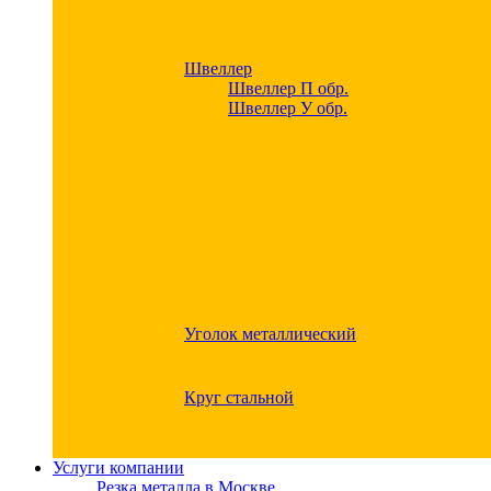
Швеллер
Швеллер П обр.
Швеллер У обр.
Уголок металлический
Круг стальной
Услуги компании
Резка металла в Москве