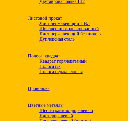
Двутавровая балка Ш2
Листовой прокат
Лист нержавеющий ПВЛ
Швеллер низколегированный
Лист нержавеющий без никеля
Дуплексная сталь
Полоса, квадрат
Квадрат горячекатаный
Полоса г/к
Полоса нержавеющая
Проволока
Цветные металлы
Шестигранник дюралевый
Лист дюралевый
Круг дюралевый (пруток)
Квадрат дюралевый