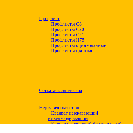
Профлист
Профлисты С8
Профлисты С20
Профлисты C21
Профлисты Н75
Профлисты оцинкованные
Профлисты цветные
Сетка металлическая
Нержавеющая сталь
Квадрат нержавеющий
никельсодержащий
Круг нержавеющий безникелевый
жаропрочный