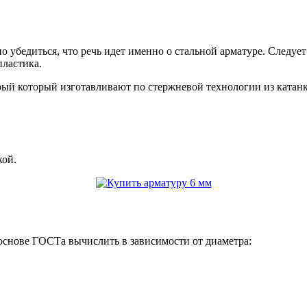
БУ металл
но убедиться, что речь идет именно о стальной арматуре. Следуе
БУ трубы
пластика.
орый который изготавливают по стержневой технологии из катан
кой.
основе ГОСТа вычислить в зависимости от диаметра: