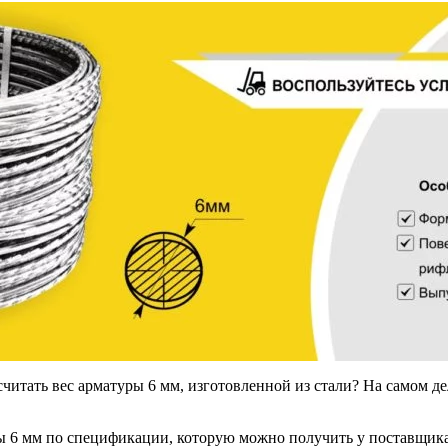
Оцинкованный прокат
Круг оцинкованный
нный
Лист оцинкованный
Полоса оцинкованная
Труба оцинкованная
считать вес арматуры 6 мм, изготовленной из стали? На самом д
ы 6 мм по спецификации, которую можно получить у поставщика
Хомуты стальные