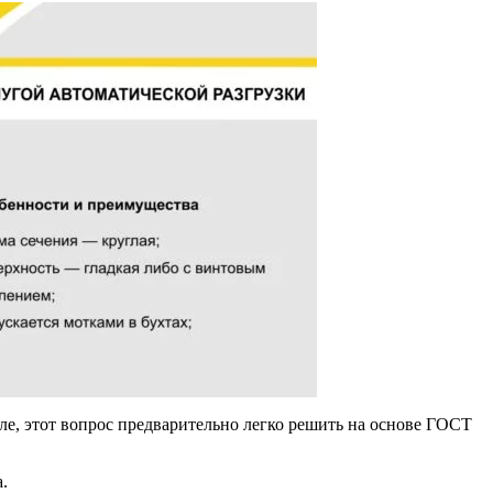
Лента медная
Лист медный
Труба медная
Круг бронзовый (пруток)
Олово, cвинец, цинк, нихром
Инженерные системы
Отводы стальные
Переходы стальные
Трубы полипропиленовые PP-R
Фланцы стальные
Заглушки стальные
Тройники стальные
Хомуты стальные
Крепеж шуруп-шпилька
Опоры стальные
Компенсаторы и вибровставки
Задвижки чугунные
Группы коллекторные
Ванны и сопутствующие товары
еле, этот вопрос предварительно легко решить на основе ГОСТ
Воздухоотводчики
.
Труба ВГП