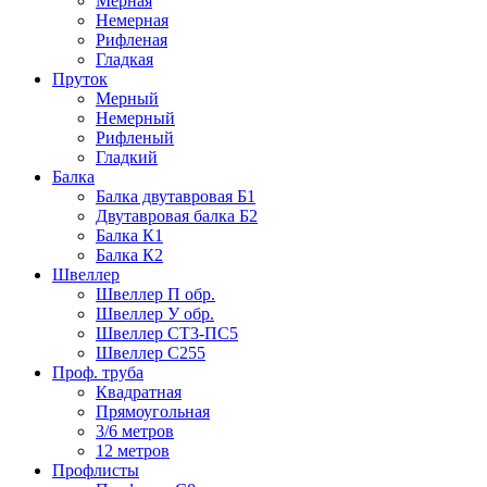
Мерная
Немерная
Рифленая
Гладкая
Пруток
Мерный
Немерный
Рифленый
Гладкий
Балка
Балка двутавровая Б1
Двутавровая балка Б2
Балка К1
Балка К2
Швеллер
Швеллер П обр.
Швеллер У обр.
Швеллер СТ3-ПС5
Швеллер С255
Проф. труба
Квадратная
Прямоугольная
3/6 метров
12 метров
Профлисты