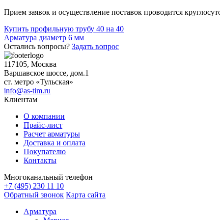
Прием заявок и осуществление поставок проводится круглосуто
Навигация
Купить профильную трубу 40 на 40
Арматура диаметр 6 мм
по
Остались вопросы?
Задать вопрос
записям
117105, Москва
Варшавское шоссе, дом.1
ст. метро «Тульская»
info@as-tim.ru
Клиентам
О компании
Прайс-лист
Расчет арматуры
Доставка и оплата
Покупателю
Контакты
Многоканальный телефон
+7 (495) 230 11 10
Обратный звонок
Карта сайта
Арматура