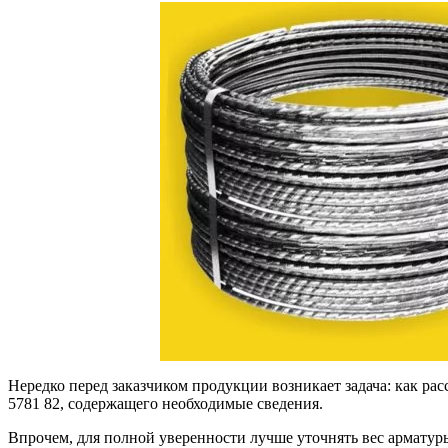
Качественные стали
Конструкционная сталь
Круг горячекатаный конструкцио
Поковка
Шестигранник горячекатаный
конструкционный
Инструментальная сталь
Нередко перед заказчиком продукции возникает задача: как рас
5781 82, содержащего необходимые сведения.
Впрочем, для полной уверенности лучше уточнять вес арматур
Фитинги