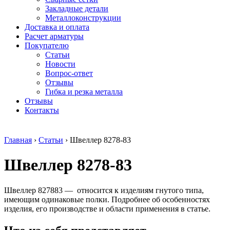
безникелевый
дюралевый
Поковка
Закладные детали
жаропрочный
(пруток)
Шестигранн
Металлоконструкции
Круг
Квадрат
горячекатан
Доставка и оплата
нержавеющий
дюралевый
конструкци
Расчет арматуры
никельсодержащий
Плита
Инструмент
Покупателю
Шестигранник
дюралевая
сталь
Статьи
нержавеющий
Труба
Оцинкованный
Новости
никельсодержащий
дюралевая
прокат
Вопрос-ответ
Шестигранник
Лента
Круг
Отзывы
нержавеющий
алюминиевая
оцинкованн
Гибка и резка металла
безникелевый
Лист
Лист
Отзывы
жаропрочный
алюминиевый
оцинкованн
Контакты
Швеллер
Лист
Полоса
нержавеющий
алюминиевый
оцинкованн
никельсодержащий
рифленый
Труба
Главная
›
Статьи
›
Швеллер 8278-83
Трубы
Общестроительный
оцинкованн
нержавеющие
профиль
Инженерные
Швеллер 8278-83
электросварные
алюминиевый
системы
AISI
Плита
Отводы
прямоугольные
алюминиевая
стальные
Трубы
Профиль
Переходы
Швеллер 827883 — относится к изделиям гнутого типа,
нержавеющие
алюминиевый
стальные
имеющим одинаковые полки. Подробнее об особенностях
электросварные
(вентиляционный)
Трубы
изделия, его производстве и области применения в статье.
AISI
Тавр
полипропил
квадратные
алюминиевый
PP-R