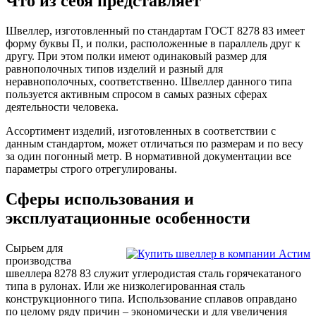
Что из себя представляет
Трубы
Труба
Фланцы
нержавеющие
алюминиевая
стальные
Швеллер, изготовленный по стандартам ГОСТ 8278 83 имеет
электросварные
Уголок
Заглушки
форму буквы П, и полки, расположенные в параллель друг к
AISI
алюминиевый
стальные
другу. При этом полки имеют одинаковый размер для
Трубы
Фольга
Тройники
равнополочных типов изделий и разный для
нержавеющие
алюминиевая
стальные
неравнополочных, соответственно. Швеллер данного типа
перфорированные
Чушка
Хомуты
пользуется активным спросом в самых разных сферах
Трубы
алюминиевая
стальные
деятельности человека.
нержавеющие
Швеллер
Крепеж
бесшовные
алюминиевый
шуруп-
Ассортимент изделий, изготовленных в соответствии с
Шина
шпилька
данным стандартом, может отличаться по размерам и по весу
алюминиевая
Опоры
за один погонный метр. В нормативной документации все
Шестигранник
стальные
параметры строго отрегулированы.
латунный
Компенсато
Квадрат
и
Сферы использования и
латунный
вибровставк
Круг
Задвижки
эксплуатационные особенности
латунный
чугунные
(пруток)
Группы
Лента
коллекторн
Сырьем для
латунная
Ванны и
производства
Лист
сопутствую
швеллера 8278 83 служит углеродистая сталь горячекатаного
латунный
товары
типа в рулонах. Или же низколегированная сталь
Труба
Воздухоотв
конструкционного типа. Использование сплавов оправдано
латунная
Фитинги
по целому ряду причин – экономически и для увеличения