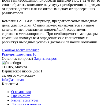
Если вам необходимо приобрести швеллер ГОСТ 8278 83, то
стоит обратить внимание на услугу приобретения напрямую
от производителя или по оптовым ценам от проверенных
реализаторов.
Компания АСТИМ, например, предлагает самые выгодные
цены для покупки. С ними можно ознакомиться в нашем
каталоге, где представлен широчайший ассортимент
сортового металлопроката. При необходимости менеджеры
компании помогут вам определиться с количеством и
расскажут выгодные условия доставки от нашей компании.
Навигация
Сколько весит швеллер
Размеры швеллера 10
по
Остались вопросы?
Задать вопрос
записям
117105, Москва
Варшавское шоссе, дом.1
ст. метро «Тульская»
info@as-tim.ru
Клиентам
О компании
Прайс-лист
Расчет арматуры
Доставка и оплата