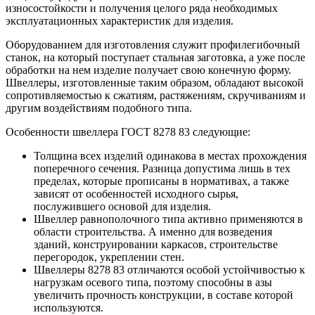
Шина
Фитинги
износостойкости и получения целого ряда необходимых
медная
резьбовые
эксплуатационных характеристик для изделия.
Круг
латунные
Оборудованием для изготовления служит профилегибочный
медный
Фитинги
станок, на который поступает стальная заготовка, а уже после
(пруток)
резьбовые
обработки на нем изделие получает свою конечную форму.
Лента
стальные
Швеллеры, изготовленные таким образом, обладают высокой
медная
Фитинги
сопротивляемостью к сжатиям, растяжениям, скручиваниям и
Лист
резьбовые
другим воздействиям подобного типа.
медный
чугунные
Труба
Хомуты
Особенности швеллера ГОСТ 8278 83 следующие:
медная
стальные
Круг
Труба ВГП
Толщина всех изделий одинакова в местах прохождения
бронзовый
БУ металл
поперечного сечения. Разница допустима лишь в тех
(пруток)
БУ трубы
пределах, которые прописаны в нормативах, а также
Олово,
Хомуты
зависят от особенностей исходного сырья,
cвинец,
стальные
послужившего основой для изделия.
цинк,
Швеллер равнополочного типа активно применяются в
нихром
области строительства. А именно для возведения
зданий, конструировании каркасов, строительстве
перегородок, укреплении стен.
Швеллеры 8278 83 отличаются особой устойчивостью к
нагрузкам осевого типа, поэтому способны в азы
увеличить прочность конструкции, в составе которой
используются.