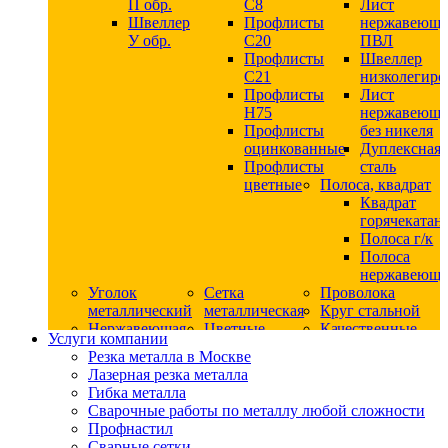
П обр.
С8
Лист
Швеллер
Профлисты
нержавеющ
У обр.
С20
ПВЛ
Профлисты
Швеллер
C21
низколегир
Профлисты
Лист
Н75
нержавеющ
Профлисты
без никеля
оцинкованные
Дуплексная
Профлисты
сталь
цветные
Полоса, квадрат
Квадрат
горячекатан
Полоса г/к
Полоса
нержавеюща
Уголок
Сетка
Проволока
металлический
металлическая
Круг стальной
Нержавеющая
Цветные
Качественные
Услуги компании
сталь
металлы
стали
Резка металла в Москве
Квадрат
Шестигранник
Конструкци
Лазерная резка металла
нержавеющий
дюралевый
сталь
Гибка металла
никельсодержащий
Лист
Круг
Сварочные работы по металлу любой сложности
Круг
дюралевый
горячекатан
Профнастил
нержавеющий
Круг
конструкци
Сварные сетки