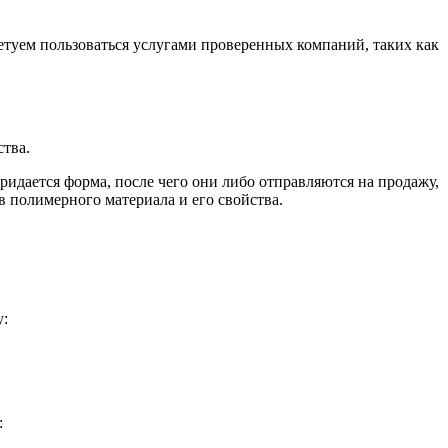
Лента медная
Лист медный
Труба медная
ветуем пользоваться услугами проверенных компаний, таких как
Круг бронзовый (пруток)
Олово, cвинец, цинк, нихром
Инженерные системы
тва.
Отводы стальные
Переходы стальные
ридается форма, после чего они либо отправляются на продажу,
Трубы полипропиленовые PP-R
в полимерного материала и его свойства.
Фланцы стальные
Заглушки стальные
Тройники стальные
Хомуты стальные
Крепеж шуруп-шпилька
Опоры стальные
Компенсаторы и вибровставки
у:
Задвижки чугунные
Группы коллекторные
Ванны и сопутствующие товары
Воздухоотводчики
:
Труба ВГП