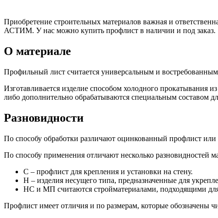
Приобретение строительных материалов важная и ответственная
АСТИМ. У нас можно купить профлист в наличии и под заказ.
О материале
Качественные стали
Профильный лист считается универсальным и востребованным 
Конструкционная сталь
Круг горячекатаный конструкцио
Изготавливается изделие способом холодного прокатывания из 
Поковка
либо дополнительно обрабатываются специальным составом для п
Шестигранник горячекатаный
конструкционный
Разновидности
Инструментальная сталь
По способу обработки различают оцинкованный профлист или
По способу применения отличают несколько разновидностей ма
С – профлист для крепления и установки на стену.
Н – изделия несущего типа, предназначенные для укрепл
НС и МП считаются стройматериалами, подходящими для
Профлист имеет отличия и по размерам, которые обозначены ч
Фитинги