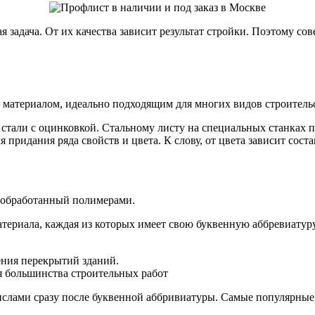
 задача. От их качества зависит результат стройки. Поэтому со
Оцинкованный прокат
материалом, идеально подходящим для многих видов строительс
Круг оцинкованный
нный
Лист оцинкованный
стали с оцинковкой. Стальному листу на специальных станках п
Полоса оцинкованная
ридания ряда свойств и цвета. К слову, от цвета зависит соста
Труба оцинкованная
 обработанный полимерами.
териала, каждая из которых имеет свою буквенную аббревиатур
ения перекрытий зданий.
 большинства строительных работ
ислами сразу после буквенной аббривиатуры. Самые популярные
Хомуты стальные