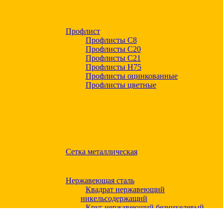
Профлист
Профлисты С8
Профлисты С20
Профлисты C21
Профлисты Н75
Профлисты оцинкованные
Профлисты цветные
Сетка металлическая
Нержавеющая сталь
Квадрат нержавеющий
никельсодержащий
Круг нержавеющий безникелевый
жаропрочный