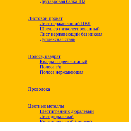
Двутавровая балка Ш2
Листовой прокат
Лист нержавеющий ПВЛ
Швеллер низколегированный
Лист нержавеющий без никеля
Дуплексная сталь
Полоса, квадрат
Квадрат горячекатаный
Полоса г/к
Полоса нержавеющая
Проволока
Цветные металлы
Шестигранник дюралевый
Лист дюралевый
Круг дюралевый (пруток)
Квадрат дюралевый