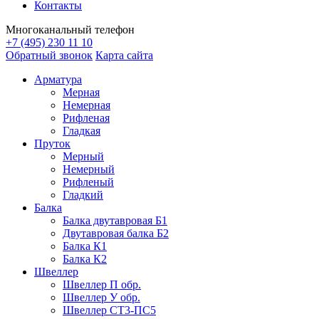
Контакты
Многоканальный телефон
+7 (495) 230 11 10
Обратный звонок
Карта сайта
Арматура
Мерная
Немерная
Рифленая
Гладкая
Пруток
Мерный
Немерный
Рифленый
Гладкий
Балка
Балка двутавровая Б1
Двутавровая балка Б2
Балка К1
Балка К2
Швеллер
Швеллер П обр.
Швеллер У обр.
Швеллер СТ3-ПС5