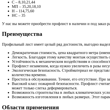
С – 8,10,21,44
Фитинги резьбовые латунные
МП – 35,20,18,10
Фитинги резьбовые стальные
Н – 114,75,60
Фитинги резьбовые чугунные
НС – 35
У нас вы можете приобрести профлист в наличии и под заказ 
Преимущества
Профильный лист имеет целый ряд достоинств, выгодно выдел
Демократичная стоимость, цена квадратного метра (именн
Легкость. Благодаря этому качеству монтаж осуществить 
Устойчивость к механическим воздействиям и способност
Профлист незаменим, когда нужно увеличить в разы несущ
Экологическая безопасность. Стройматериал не представ
количества времени.
Простота в обслуживании. Точнее, его отсутствие. При з
Высокий класс пожарной безопасности. Профлист считае
может только слегка деформироваться.
Возможность строительства в любых климатических услов
Возможность изготовления в любых размерах. Этот пара
Области применения