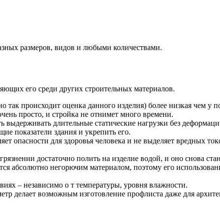
БУ металл
БУ трубы
разных размеров, видов и любыми количествами.
яющих его среди других строительных материалов.
о так происходит оценка данного изделия) более низкая чем у 
очень просто, и стройка не отнимет много времени.
ь выдерживать длительные статические нагрузки без деформаци
ие показатели здания и укрепить его.
ляет опасности для здоровья человека и не выделяет вредных то
агрязнении достаточно полить на изделие водой, и оно снова ста
тся абсолютно негорючим материалом, поэтому его использован
иях – независимо о т температуры, уровня влажности.
метр делает возможным изготовление профлиста даже для архит