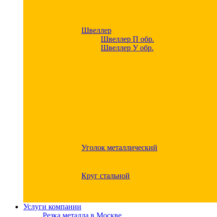
Швеллер
Швеллер П обр.
Швеллер У обр.
Уголок металлический
Круг стальной
Услуги компании
Резка металла в Москве