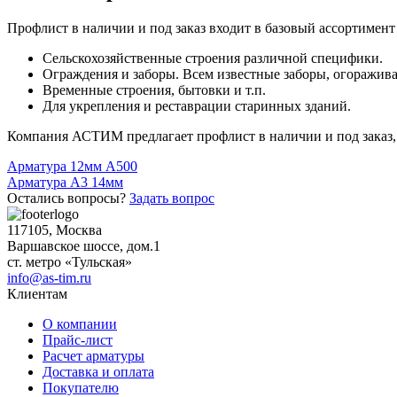
Профлист в наличии и под заказ входит в базовый ассортимен
Сельскохозяйственные строения различной специфики.
Ограждения и заборы. Всем известные заборы, огоражива
Временные строения, бытовки и т.п.
Для укрепления и реставрации старинных зданий.
Компания АСТИМ предлагает профлист в наличии и под заказ,
Навигация
Арматура 12мм А500
Арматура А3 14мм
по
Остались вопросы?
Задать вопрос
записям
117105, Москва
Варшавское шоссе, дом.1
ст. метро «Тульская»
info@as-tim.ru
Клиентам
О компании
Прайс-лист
Расчет арматуры
Доставка и оплата
Покупателю