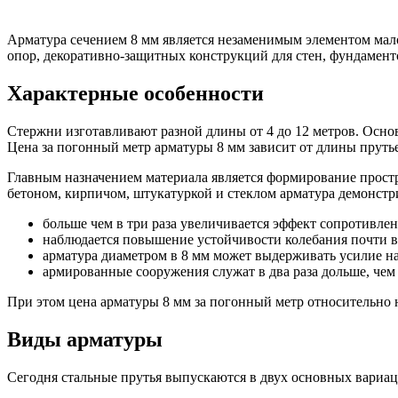
Арматура сечением 8 мм является незаменимым элементом мало
опор, декоративно-защитных конструкций для стен, фундамент
Характерные особенности
Качественные стали
Стержни изготавливают разной длины от 4 до 12 метров. Основ
Конструкционная сталь
Цена за погонный метр арматуры 8 мм зависит от длины прутье
Круг горячекатаный конструкцио
Поковка
Главным назначением материала является формирование простр
Шестигранник горячекатаный
бетоном, кирпичом, штукатуркой и стеклом арматура демонстр
конструкционный
Инструментальная сталь
больше чем в три раза увеличивается эффект сопротивле
наблюдается повышение устойчивости колебания почти в 
арматура диаметром в 8 мм может выдерживать усилие на
армированные сооружения служат в два раза дольше, че
При этом цена арматуры 8 мм за погонный метр относительно 
Виды арматуры
Сегодня стальные прутья выпускаются в двух основных вариаци
Фитинги