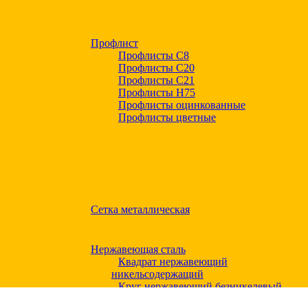
Профлист
Профлисты С8
Профлисты С20
Профлисты C21
Профлисты Н75
Профлисты оцинкованные
Профлисты цветные
Сетка металлическая
Нержавеющая сталь
Квадрат нержавеющий
никельсодержащий
Круг нержавеющий безникелевый
жаропрочный