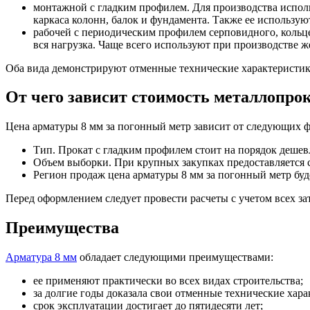
монтажной с гладким профилем. Для производства исполь
Фитинги резьбовые латунные
каркаса колонн, балок и фундамента. Также ее использу
Фитинги резьбовые стальные
рабочей с периодическим профилем серповидного, кольце
Фитинги резьбовые чугунные
вся нагрузка. Чаще всего используют при производстве 
Оба вида демонстрируют отменные технические характеристик
От чего зависит стоимость металлопро
Цена арматуры 8 мм за погонный метр зависит от следующих ф
Тип. Прокат с гладким профилем стоит на порядок дешев
Объем выборки. При крупных закупках предоставляется 
Регион продаж цена арматуры 8 мм за погонный метр буде
Перед оформлением следует провести расчеты с учетом всех за
Преимущества
Арматура 8 мм
обладает следующими преимуществами:
ее применяют практически во всех видах строительства;
за долгие годы доказала свои отменные технические хара
срок эксплуатации достигает до пятидесяти лет;