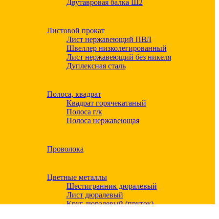
Двутавровая балка Ш2
Листовой прокат
Лист нержавеющий ПВЛ
Швеллер низколегированный
Лист нержавеющий без никеля
Дуплексная сталь
Полоса, квадрат
Квадрат горячекатаный
Полоса г/к
Полоса нержавеющая
Проволока
Цветные металлы
Шестигранник дюралевый
Лист дюралевый
Круг дюралевый (пруток)
Квадрат дюралевый