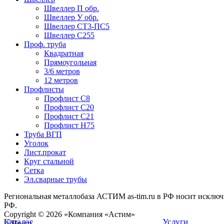
Швеллер П обр.
Швеллер У обр.
Швеллер СТ3-ПС5
Швеллер С255
Проф. труба
Квадратная
Прямоугольная
3/6 метров
12 метров
Профлисты
Профлист С8
Профлист С20
Профлист С21
Профлист Н75
Труба ВГП
Уголок
Лист.прокат
Круг стальной
Сетка
Эл.сварные трубы
Региональная металлобаза АСТИМ as-tim.ru в РФ носит исклю
РФ.
Copyright © 2026 «Компания «Астим»
Каталог
Услуги