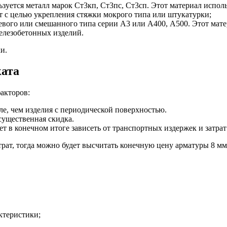
зуется металл марок Ст3кп, Ст3пс, Ст3сп. Этот материал испол
ют с целью укрепления стяжки мокрого типа или штукатурки;
вого или смешанного типа серии А3 или А400, А500. Этот матер
БУ металл
железобетонных изделий.
БУ трубы
и.
ката
акторов:
ле, чем изделия с периодической поверхностью.
существенная скидка.
т в конечном итоге зависеть от транспортных издержек и затрат
трат, тогда можно будет высчитать конечную цену арматуры 8 мм
ктеристики;