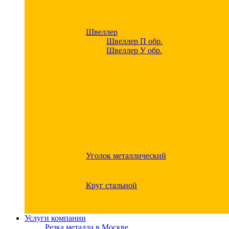
Швеллер
Швеллер П обр.
Швеллер У обр.
Уголок металлический
Круг стальной
Услуги компании
Резка металла в Москве