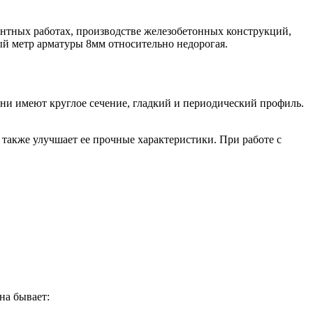
Лента медная
Лист медный
Труба медная
онтных работах, производстве железобетонных конструкций,
Круг бронзовый (пруток)
ый метр арматуры 8мм относительно недорогая.
Олово, cвинец, цинк, нихром
Инженерные системы
они имеют круглое сечение, гладкий и периодический профиль.
Отводы стальные
Переходы стальные
Трубы полипропиленовые PP-R
 также улучшает ее прочные характеристики. При работе с
Фланцы стальные
Заглушки стальные
Тройники стальные
Хомуты стальные
Крепеж шуруп-шпилька
Опоры стальные
Компенсаторы и вибровставки
Задвижки чугунные
Группы коллекторные
Ванны и сопутствующие товары
Воздухоотводчики
на бывает:
Труба ВГП