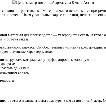
этажного строительства. Материал часто используется при рем
ов и прочего. Имея уникальные характеристики, цена за погонн
Оцинкованный прокат
ной материал для производства — углеродистая сталь. В итоге 
Круг оцинкованный
в и объема заказа.
нный
Лист оцинкованный
Полоса оцинкованная
анственного каркаса. Он обеспечивает усиление конструкции, а
Труба оцинкованная
ирует отменные характеристики:
ния нагрузкам, которые могут деформировать конструкцию;
два раза;
 разрыв до 21 кПа.
м неармированные.
недорогая.
ях, от этого и зависит цена арматуры 8 мм за погонный метр. О
Хомуты стальные