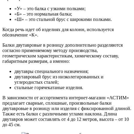
Шина
Фитинги
«У» – это балка с узкими полками;
медная
резьбовые
«Б» – это нормальная балка;
Круг
латунные
«Ш» – это стальной брус с широкими полками.
медный
Фитинги
(пруток)
резьбовые
Когда речь идет об изделиях для колонн, используется
Лента
стальные
обозначение «К».
медная
Фитинги
Лист
резьбовые
Балки двутавровые в розницу дополнительно разделяются
медный
чугунные
согласно применяемому методу производства,
Труба
Хомуты
геометрическим характеристикам, химическому составу,
медная
стальные
габаритным размерам, а именно:
Круг
Труба ВГП
бронзовый
БУ металл
двутавры специального назначения;
(пруток)
БУ трубы
двутавровый брус из низколегированных и
Олово,
Хомуты
углеродистых сталей;
cвинец,
стальные
стальные горячекатаные изделия.
цинк,
нихром
В зависимости от ассортимента интернет-магазин «АСТИМ»
предлагает сварные, сплошные, произвольные балки
двутавровые в розницу или изделия с фиксированной длиной.
Также есть балки с различными углами наклона. Длина
двутавров может составлять от 4 до 12 метров, высота – от 10
до 45 см.