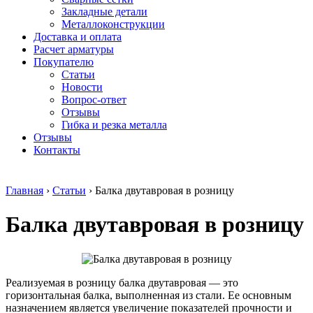
безникелевый
дюралевый
Поковка
Закладные детали
жаропрочный
(пруток)
Шестигранн
Металлоконструкции
Круг
Квадрат
горячекатан
Доставка и оплата
нержавеющий
дюралевый
конструкци
Расчет арматуры
никельсодержащий
Плита
Инструмент
Покупателю
Шестигранник
дюралевая
сталь
Статьи
нержавеющий
Труба
Оцинкованный
Новости
никельсодержащий
дюралевая
прокат
Вопрос-ответ
Шестигранник
Лента
Круг
Отзывы
нержавеющий
алюминиевая
оцинкованн
Гибка и резка металла
безникелевый
Лист
Лист
Отзывы
жаропрочный
алюминиевый
оцинкованн
Контакты
Швеллер
Лист
Полоса
нержавеющий
алюминиевый
оцинкованн
никельсодержащий
рифленый
Труба
Главная
›
Статьи
›
Балка двутавровая в розницу
Трубы
Общестроительный
оцинкованн
нержавеющие
профиль
Инженерные
Балка двутавровая в розницу
электросварные
алюминиевый
системы
AISI
Плита
Отводы
прямоугольные
алюминиевая
стальные
Трубы
Профиль
Переходы
нержавеющие
алюминиевый
стальные
электросварные
(вентиляционный)
Трубы
Реализуемая в розницу балка двутавровая — это
AISI
Тавр
полипропил
горизонтальная балка, выполненная из стали. Ее основным
квадратные
алюминиевый
PP-R
назначением является увеличение показателей прочности и