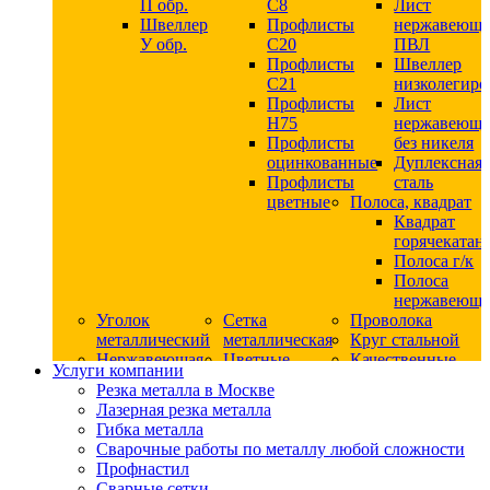
П обр.
С8
Лист
Швеллер
Профлисты
нержавеющ
У обр.
С20
ПВЛ
Профлисты
Швеллер
C21
низколегир
Профлисты
Лист
Н75
нержавеющ
Профлисты
без никеля
оцинкованные
Дуплексная
Профлисты
сталь
цветные
Полоса, квадрат
Квадрат
горячекатан
Полоса г/к
Полоса
нержавеюща
Уголок
Сетка
Проволока
металлический
металлическая
Круг стальной
Нержавеющая
Цветные
Качественные
Услуги компании
сталь
металлы
стали
Резка металла в Москве
Квадрат
Шестигранник
Конструкци
Лазерная резка металла
нержавеющий
дюралевый
сталь
Гибка металла
никельсодержащий
Лист
Круг
Сварочные работы по металлу любой сложности
Круг
дюралевый
горячекатан
Профнастил
нержавеющий
Круг
конструкци
Сварные сетки