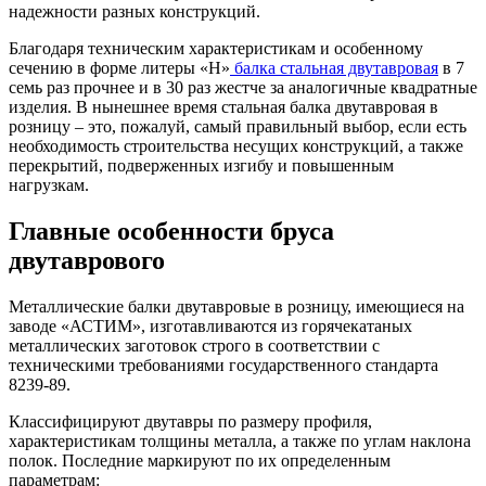
Трубы
Труба
Фланцы
надежности разных конструкций.
нержавеющие
алюминиевая
стальные
Благодаря техническим характеристикам и особенному
электросварные
Уголок
Заглушки
сечению в форме литеры «Н»
балка стальная двутавровая
в 7
AISI
алюминиевый
стальные
семь раз прочнее и в 30 раз жестче за аналогичные квадратные
Трубы
Фольга
Тройники
изделия. В нынешнее время стальная балка двутавровая в
нержавеющие
алюминиевая
стальные
розницу – это, пожалуй, самый правильный выбор, если есть
перфорированные
Чушка
Хомуты
необходимость строительства несущих конструкций, а также
Трубы
алюминиевая
стальные
перекрытий, подверженных изгибу и повышенным
нержавеющие
Швеллер
Крепеж
нагрузкам.
бесшовные
алюминиевый
шуруп-
Шина
шпилька
алюминиевая
Опоры
Главные особенности бруса
Шестигранник
стальные
двутаврового
латунный
Компенсато
Квадрат
и
латунный
вибровставк
Металлические балки двутавровые в розницу, имеющиеся на
Круг
Задвижки
заводе «АСТИМ», изготавливаются из горячекатаных
латунный
чугунные
металлических заготовок строго в соответствии с
(пруток)
Группы
техническими требованиями государственного стандарта
Лента
коллекторн
8239-89.
латунная
Ванны и
Лист
сопутствую
Классифицируют двутавры по размеру профиля,
латунный
товары
характеристикам толщины металла, а также по углам наклона
Труба
Воздухоотв
полок. Последние маркируют по их определенным
латунная
Фитинги
параметрам: