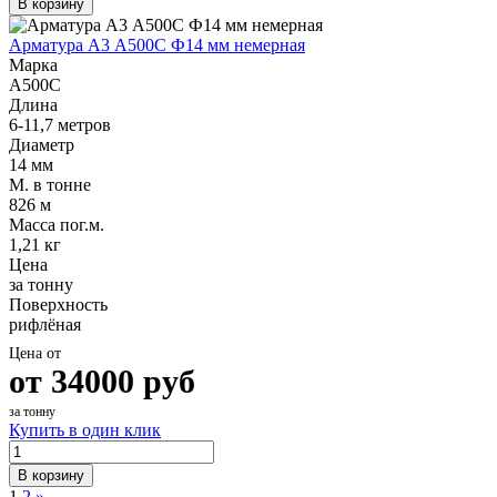
В корзину
Арматура А3 А500С Ф14 мм немерная
Марка
А500С
Длина
6-11,7 метров
Диаметр
14 мм
М. в тонне
826 м
Масса пог.м.
1,21 кг
Цена
за тонну
Поверхность
рифлёная
Цена от
от
34000
руб
за тонну
Купить в один клик
В корзину
1
2
»