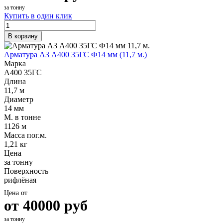
за тонну
Фитинги резьбовые латунные
Купить в один клик
Фитинги резьбовые стальные
Фитинги резьбовые чугунные
В корзину
Арматура А3 А400 35ГС Ф14 мм (11,7 м.)
Марка
А400 35ГС
Длина
11,7 м
Диаметр
14 мм
М. в тонне
1126 м
Масса пог.м.
1,21 кг
Цена
за тонну
Поверхность
рифлёная
Цена от
от
40000
руб
за тонну