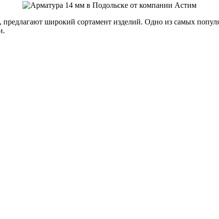
предлагают широкий сортамент изделий. Одно из самых популяр
и.
Оцинкованный прокат
Круг оцинкованный
нный
Лист оцинкованный
Полоса оцинкованная
Труба оцинкованная
Хомуты стальные