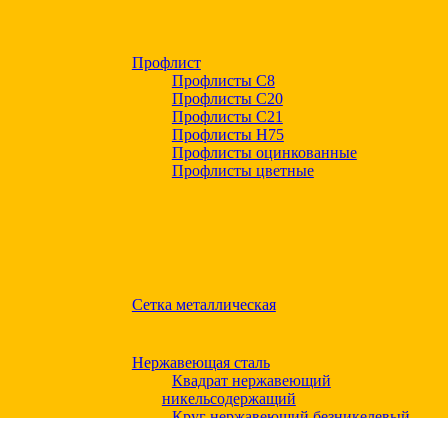
Профлист
Профлисты С8
Профлисты С20
Профлисты C21
Профлисты Н75
Профлисты оцинкованные
Профлисты цветные
Сетка металлическая
Нержавеющая сталь
Квадрат нержавеющий
никельсодержащий
Круг нержавеющий безникелевый
жаропрочный