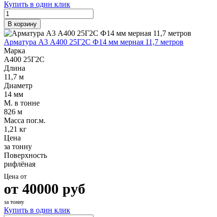
Купить в один клик
В корзину
Арматура А3 А400 25Г2С Ф14 мм мерная 11,7 метров
Марка
А400 25Г2С
Длина
11,7 м
Диаметр
14 мм
М. в тонне
826 м
Масса пог.м.
1,21 кг
Цена
за тонну
Поверхность
рифлёная
Цена от
от
40000
руб
за тонну
Купить в один клик