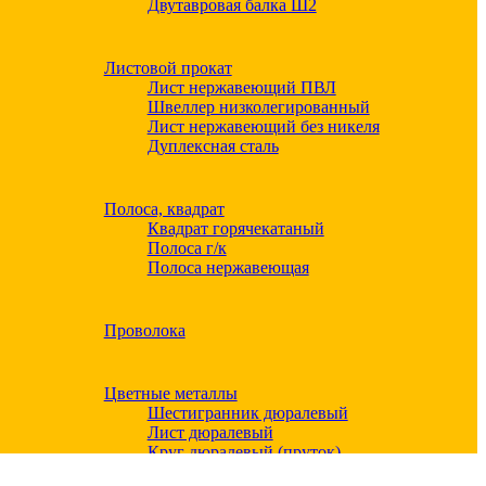
Двутавровая балка Ш2
Листовой прокат
Лист нержавеющий ПВЛ
Швеллер низколегированный
Лист нержавеющий без никеля
Дуплексная сталь
Полоса, квадрат
Квадрат горячекатаный
Полоса г/к
Полоса нержавеющая
Проволока
Цветные металлы
Шестигранник дюралевый
Лист дюралевый
Круг дюралевый (пруток)
Квадрат дюралевый