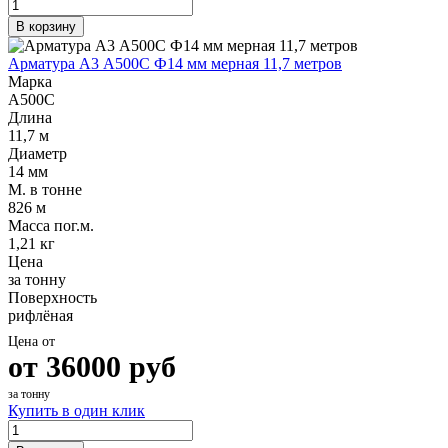
В корзину
Арматура А3 А500С Ф14 мм мерная 11,7 метров
Марка
А500С
Длина
11,7 м
Диаметр
14 мм
М. в тонне
826 м
Масса пог.м.
1,21 кг
Цена
за тонну
Поверхность
рифлёная
Цена от
от
36000
руб
за тонну
Купить в один клик