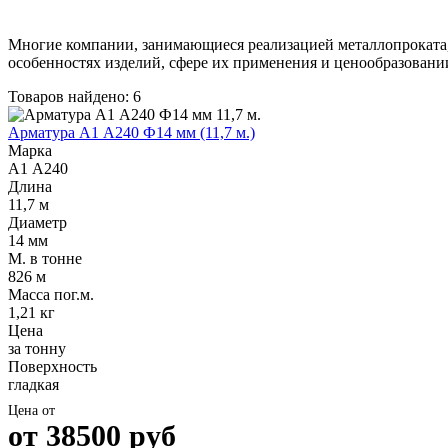
Многие компании, занимающиеся реализацией металлопроката, 
особенностях изделий, сфере их применения и ценообразовани
Товаров найдено: 6
Арматура А1 А240 Ф14 мм (11,7 м.)
Качественные стали
Марка
Конструкционная сталь
А1 А240
Круг горячекатаный конструкцио
Длина
Поковка
11,7 м
Шестигранник горячекатаный
Диаметр
конструкционный
14 мм
Инструментальная сталь
М. в тонне
826 м
Масса пог.м.
1,21 кг
Цена
за тонну
Поверхность
гладкая
Цена от
от
38500
руб
Фитинги