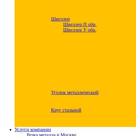
Швеллер
Швеллер П обр.
Швеллер У обр.
Уголок металлический
Круг стальной
Услуги компании
Резка металла в Москве