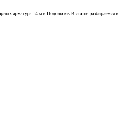
Лента медная
Лист медный
Труба медная
ных арматура 14 м в Подольске. В статье разбираемся в
Круг бронзовый (пруток)
Олово, cвинец, цинк, нихром
Инженерные системы
Отводы стальные
Переходы стальные
Трубы полипропиленовые PP-R
Фланцы стальные
Заглушки стальные
Тройники стальные
Хомуты стальные
Крепеж шуруп-шпилька
Опоры стальные
Компенсаторы и вибровставки
Задвижки чугунные
Группы коллекторные
Ванны и сопутствующие товары
Воздухоотводчики
Труба ВГП