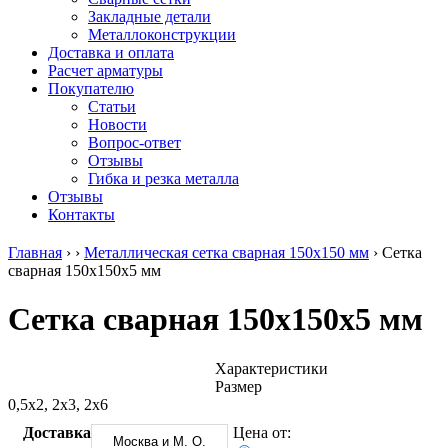
безникелевый
дюралевый
Поковка
Закладные детали
жаропрочный
(пруток)
Шестигранн
Металлоконструкции
Круг
Квадрат
горячекатан
Доставка и оплата
нержавеющий
дюралевый
конструкци
Расчет арматуры
никельсодержащий
Плита
Инструмент
Покупателю
Шестигранник
дюралевая
сталь
Статьи
нержавеющий
Труба
Оцинкованный
Новости
никельсодержащий
дюралевая
прокат
Вопрос-ответ
Шестигранник
Лента
Круг
Отзывы
нержавеющий
алюминиевая
оцинкованн
Гибка и резка металла
безникелевый
Лист
Лист
Отзывы
жаропрочный
алюминиевый
оцинкованн
Контакты
Швеллер
Лист
Полоса
нержавеющий
алюминиевый
оцинкованн
Главная
›
›
Металлическая сетка сварная 150х150 мм
›
Сетка
никельсодержащий
рифленый
Труба
сварная 150х150х5 мм
Трубы
Общестроительный
оцинкованн
нержавеющие
профиль
Инженерные
Сетка сварная 150х150х5 мм
электросварные
алюминиевый
системы
AISI
Плита
Отводы
прямоугольные
алюминиевая
стальные
Трубы
Профиль
Переходы
Характеристики
нержавеющие
алюминиевый
стальные
Размер
электросварные
(вентиляционный)
Трубы
0,5х2, 2х3, 2х6
AISI
Тавр
полипропил
Доставка
Цена от:
квадратные
алюминиевый
PP-R
Москва и М. О.