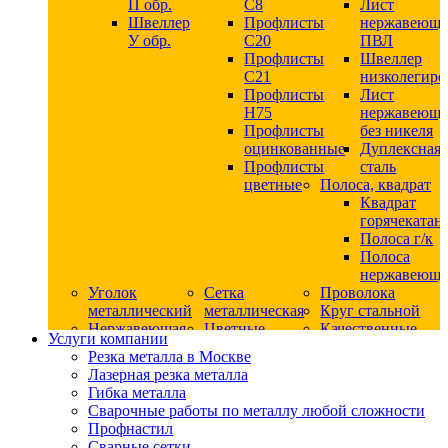
П обр.
С8
Лист
Швеллер
Профлисты
нержавеющ
У обр.
С20
ПВЛ
Профлисты
Швеллер
C21
низколегир
Профлисты
Лист
Н75
нержавеющ
Профлисты
без никеля
оцинкованные
Дуплексная
Профлисты
сталь
цветные
Полоса, квадрат
Квадрат
горячекатан
Полоса г/к
Полоса
нержавеюща
Уголок
Сетка
Проволока
металлический
металлическая
Круг стальной
Нержавеющая
Цветные
Качественные
Услуги компании
сталь
металлы
стали
Резка металла в Москве
Квадрат
Шестигранник
Конструкци
Лазерная резка металла
нержавеющий
дюралевый
сталь
Гибка металла
никельсодержащий
Лист
Круг
Сварочные работы по металлу любой сложности
Круг
дюралевый
горячекатан
Профнастил
нержавеющий
Круг
конструкци
Сварные сетки