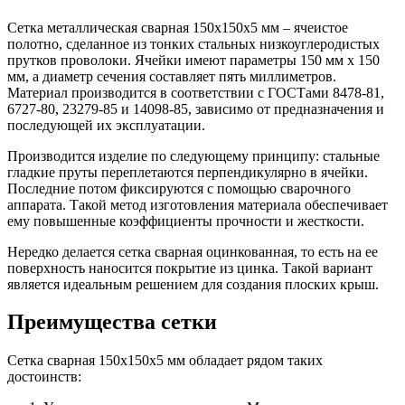
Шина
Фитинги
медная
резьбовые
Сетка металлическая сварная 150х150х5 мм – ячеистое
Круг
латунные
полотно, сделанное из тонких стальных низкоуглеродистых
медный
Фитинги
прутков проволоки. Ячейки имеют параметры 150 мм х 150
(пруток)
резьбовые
мм, а диаметр сечения составляет пять миллиметров.
Лента
стальные
Материал производится в соответствии с ГОСТами 8478-81,
медная
Фитинги
6727-80, 23279-85 и 14098-85, зависимо от предназначения и
Лист
резьбовые
последующей их эксплуатации.
медный
чугунные
Производится изделие по следующему принципу: стальные
Труба
Хомуты
гладкие пруты переплетаются перпендикулярно в ячейки.
медная
стальные
Последние потом фиксируются с помощью сварочного
Круг
Труба ВГП
аппарата. Такой метод изготовления материала обеспечивает
бронзовый
БУ металл
ему повышенные коэффициенты прочности и жесткости.
(пруток)
БУ трубы
Олово,
Хомуты
Нередко делается сетка сварная оцинкованная, то есть на ее
cвинец,
стальные
поверхность наносится покрытие из цинка. Такой вариант
цинк,
является идеальным решением для создания плоских крыш.
нихром
Преимущества сетки
Сетка сварная 150х150х5 мм обладает рядом таких
достоинств: