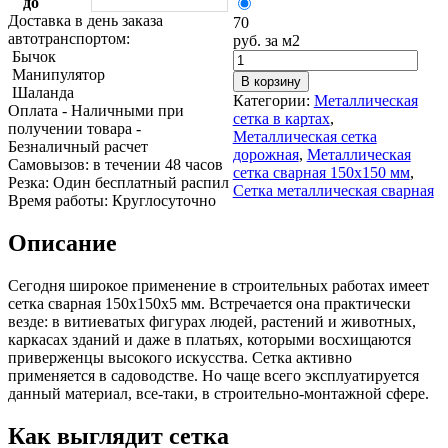
до
Трубы
Труба
Фланцы
Доставка в день заказа
70
нержавеющие
алюминиевая
стальные
автотранспортом:
руб. за м2
электросварные
Уголок
Заглушки
Бычок
AISI
алюминиевый
стальные
Манипулятор
Трубы
Фольга
Тройники
В корзину
Шаланда
нержавеющие
алюминиевая
стальные
Категории:
Металлическая
Оплата
- Наличными при
перфорированные
Чушка
Хомуты
сетка в картах
,
получении товара
-
Трубы
алюминиевая
стальные
Металлическая сетка
Безналичный расчет
нержавеющие
Швеллер
Крепеж
дорожная
,
Металлическая
Cамовызов:
в течении 48 часов
бесшовные
алюминиевый
шуруп-
сетка сварная 150х150 мм
,
Резка:
Один бесплатный распил
Шина
шпилька
Сетка металлическая сварная
Время работы:
Круглосуточно
алюминиевая
Опоры
Шестигранник
стальные
Описание
латунный
Компенсато
Квадрат
и
латунный
вибровставк
Сегодня широкое применение в строительных работах имеет
Круг
Задвижки
сетка сварная 150х150х5 мм. Встречается она практически
латунный
чугунные
везде: в витиеватых фигурах людей, растений и животных,
(пруток)
Группы
каркасах зданий и даже в платьях, которыми восхищаются
Лента
коллекторн
приверженцы высокого искусства. Сетка активно
латунная
Ванны и
применяется в садоводстве. Но чаще всего эксплуатируется
Лист
сопутствую
данный материал, все-таки, в строительно-монтажной сфере.
латунный
товары
Труба
Воздухоотв
Как выглядит сетка
латунная
Фитинги