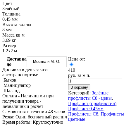
Трубы
Труба
Фланцы
Цвет
нержавеющие
алюминиевая
стальные
Зелёный
электросварные
Уголок
Заглушки
Толщина
AISI
алюминиевый
стальные
0,45 мм
Трубы
Фольга
Тройники
Высота волны
нержавеющие
алюминиевая
стальные
8 мм
перфорированные
Чушка
Хомуты
Масса кв.м
Трубы
алюминиевая
стальные
3,69 кг
нержавеющие
Швеллер
Крепеж
Размер
бесшовные
алюминиевый
шуруп-
1.2х2 м
Шина
шпилька
Доставка
Цена от:
алюминиевая
Опоры
Москва и М. О.
до
Шестигранник
стальные
Доставка в день заказа
410
латунный
Компенсато
автотранспортом:
руб. за м.п.
Квадрат
и
Бычок
латунный
вибровставк
Манипулятор
Круг
Задвижки
В корзину
Шаланда
латунный
чугунные
Категорий:
Зелёные
Оплата
- Наличными при
(пруток)
Группы
профлисты С8 - цены
,
получении товара
-
Лента
коллекторн
Профлист (профнастил)
,
Безналичный расчет
латунная
Ванны и
Профлист 0,45мм
,
Cамовызов:
в течении 48 часов
Лист
сопутствую
Профлисты С8
,
Профлисты
Резка:
Один бесплатный распил
латунный
товары
цветные
Время работы:
Круглосуточно
Труба
Воздухоотв
латунная
Фитинги