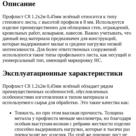
Описание
Шина
Фитинги
медная
резьбовые
Круг
латунные
Профлист С8 1.2х2м 0,45мм зелёный относится к типу
медный
Фитинги
стенового листа, с высотой профиля в 8 мм. Используется
(пруток)
резьбовые
изделие преимущественно для облицовки стен, ограждений,
Лента
стальные
кровельных работ, козырьков, навесов. Важно учитывать, что
медная
Фитинги
данный вид материала предназначен для конструкций,
Лист
резьбовые
которые выдерживают малые и средние нагрузки низкой
медный
чугунные
интенсивности. Для более ответственных сооружений
Труба
Хомуты
используются такие типы профильного листа, как несущий и
медная
стальные
универсальный тип, имеющий маркировку НС.
Круг
Труба ВГП
бронзовый
БУ металл
Эксплуатационные характеристики
(пруток)
БУ трубы
Олово,
Хомуты
cвинец,
стальные
Профлист С8 1.2х2м 0,45мм зелёный обладает рядом
цинк,
преимущественных особенностей, обусловленных
нихром
особенностями изготовления и типом материала и
используемого сырья для обработки. Это такие качества как:
Тонкость, но при этом высокая прочность. Толщина
металла у профлиста меньше миллиметра, но благодаря
особым выступам-волнам с ребрами жесткости изделие
способно выдерживать нагрузки, которые в тысячи раз
превосходят вес изделия. По этой же причине лист не