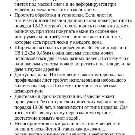
гнется под массой снега и не деформируется при
малейших механических воздействиях.
Простота обработки и установки. Если лист не
отличается значительной длиной (а она может достигать
порядка 12-13 метров), то установить его можно даже в
одиночку, при этом покупать какие-то особенные
инструменты не требуется – вполне достаточно тех,
которые есть практически у каждого дома.
Широчайшая область применения. Зелёный профлист
С8 1.2х2м 0,45мм с одинаковым успехом может
использоваться для самых разных целей. Поэтому его с
одинаковым успехом можно встретить и на заводе, и на
даче в глухой деревне.
Доступная цена. Изготовление такого материала, как
профильный лист требует использования небольшого
количества сырья. Поэтому стоимость его весьма
демократична.
Длительный срок эксплуатации. Изделие может
прослужить без потери своих внешних характеристик
порядка 10-30 лет, в зависимости от типа изделия. Для
того, чтобы вернуть ему первозданную яркость
достаточно помыть лист водой.
Невосприимчивость к различным типам веществ и
внешних воздействий, таких как ржавчина,
большинство химических веществ и нефтепродуктов,