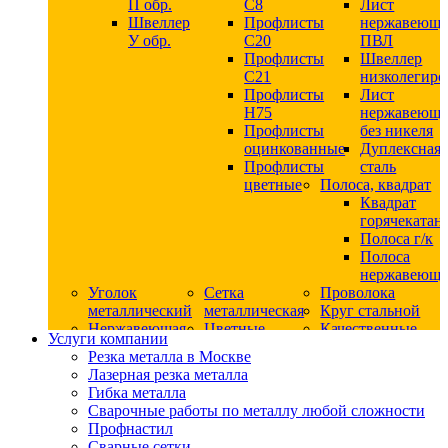
П обр.
С8
Лист
Швеллер
Профлисты
нержавеющ
У обр.
С20
ПВЛ
Профлисты
Швеллер
C21
низколегир
Профлисты
Лист
Н75
нержавеющ
Профлисты
без никеля
оцинкованные
Дуплексная
Профлисты
сталь
цветные
Полоса, квадрат
Квадрат
горячекатан
Полоса г/к
Полоса
нержавеюща
Уголок
Сетка
Проволока
металлический
металлическая
Круг стальной
Нержавеющая
Цветные
Качественные
Услуги компании
сталь
металлы
стали
Резка металла в Москве
Квадрат
Шестигранник
Конструкци
Лазерная резка металла
нержавеющий
дюралевый
сталь
Гибка металла
никельсодержащий
Лист
Круг
Сварочные работы по металлу любой сложности
Круг
дюралевый
горячекатан
Профнастил
нержавеющий
Круг
конструкци
Сварные сетки