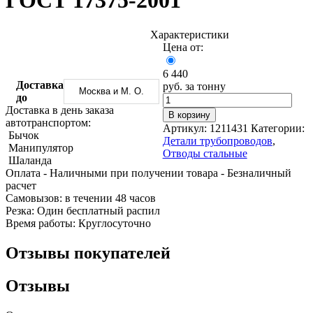
ГОСТ 17375-2001
Трубы
Труба
Фланцы
нержавеющие
алюминиевая
стальные
электросварные
Уголок
Заглушки
Характеристики
AISI
алюминиевый
стальные
Цена от:
Трубы
Фольга
Тройники
нержавеющие
алюминиевая
стальные
6 440
перфорированные
Чушка
Хомуты
Доставка
руб. за тонну
Москва и М. О.
Трубы
алюминиевая
стальные
до
нержавеющие
Швеллер
Крепеж
Доставка в день заказа
В корзину
бесшовные
алюминиевый
шуруп-
автотранспортом:
Артикул:
1211431
Категории:
Шина
шпилька
Бычок
Детали трубопроводов
,
алюминиевая
Опоры
Манипулятор
Отводы стальные
Шестигранник
стальные
Шаланда
латунный
Компенсато
Оплата
- Наличными при получении товара
- Безналичный
Квадрат
и
расчет
латунный
вибровставк
Cамовызов:
в течении 48 часов
Круг
Задвижки
Резка:
Один бесплатный распил
латунный
чугунные
Время работы:
Круглосуточно
(пруток)
Группы
Лента
коллекторн
Отзывы покупателей
латунная
Ванны и
Лист
сопутствую
Отзывы
латунный
товары
Труба
Воздухоотв
латунная
Фитинги