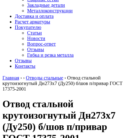
безникелевый
дюралевый
Поковка
Закладные детали
жаропрочный
(пруток)
Шестигранн
Металлоконструкции
Круг
Квадрат
горячекатан
Доставка и оплата
нержавеющий
дюралевый
конструкци
Расчет арматуры
никельсодержащий
Плита
Инструмент
Покупателю
Шестигранник
дюралевая
сталь
Статьи
нержавеющий
Труба
Оцинкованный
Новости
никельсодержащий
дюралевая
прокат
Вопрос-ответ
Шестигранник
Лента
Круг
Отзывы
нержавеющий
алюминиевая
оцинкованн
Гибка и резка металла
безникелевый
Лист
Лист
Отзывы
жаропрочный
алюминиевый
оцинкованн
Контакты
Швеллер
Лист
Полоса
нержавеющий
алюминиевый
оцинкованн
Главная
›
›
Отводы стальные
›
Отвод стальной
никельсодержащий
рифленый
Труба
крутоизогнутый Дн273х7 (Ду250) б/шов п/привар ГОСТ
Трубы
Общестроительный
оцинкованн
17375-2001
нержавеющие
профиль
Инженерные
электросварные
алюминиевый
системы
Отвод стальной
AISI
Плита
Отводы
прямоугольные
алюминиевая
стальные
крутоизогнутый Дн273х7
Трубы
Профиль
Переходы
нержавеющие
алюминиевый
стальные
(Ду250) б/шов п/привар
электросварные
(вентиляционный)
Трубы
AISI
Тавр
полипропил
квадратные
алюминиевый
PP-R