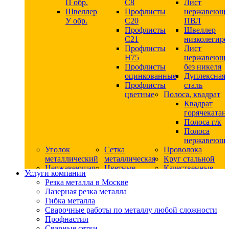
П обр.
С8
Лист
Швеллер
Профлисты
нержавеющ
У обр.
С20
ПВЛ
Профлисты
Швеллер
C21
низколегир
Профлисты
Лист
Н75
нержавеющ
Профлисты
без никеля
оцинкованные
Дуплексная
Профлисты
сталь
цветные
Полоса, квадрат
Квадрат
горячекатан
Полоса г/к
Полоса
нержавеюща
Уголок
Сетка
Проволока
металлический
металлическая
Круг стальной
Нержавеющая
Цветные
Качественные
Услуги компании
сталь
металлы
стали
Резка металла в Москве
Квадрат
Шестигранник
Конструкци
Лазерная резка металла
нержавеющий
дюралевый
сталь
Гибка металла
никельсодержащий
Лист
Круг
Сварочные работы по металлу любой сложности
Круг
дюралевый
горячекатан
Профнастил
нержавеющий
Круг
конструкци
Сварные сетки