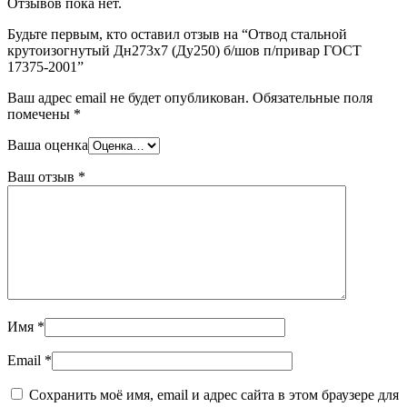
Отзывов пока нет.
Шина
Фитинги
медная
резьбовые
Будьте первым, кто оставил отзыв на “Отвод стальной
Круг
латунные
крутоизогнутый Дн273х7 (Ду250) б/шов п/привар ГОСТ
медный
Фитинги
17375-2001”
(пруток)
резьбовые
Лента
стальные
Ваш адрес email не будет опубликован.
Обязательные поля
медная
Фитинги
помечены
*
Лист
резьбовые
медный
чугунные
Ваша оценка
Труба
Хомуты
медная
стальные
Ваш отзыв
*
Круг
Труба ВГП
бронзовый
БУ металл
(пруток)
БУ трубы
Олово,
Хомуты
cвинец,
стальные
цинк,
нихром
Имя
*
Email
*
Сохранить моё имя, email и адрес сайта в этом браузере для