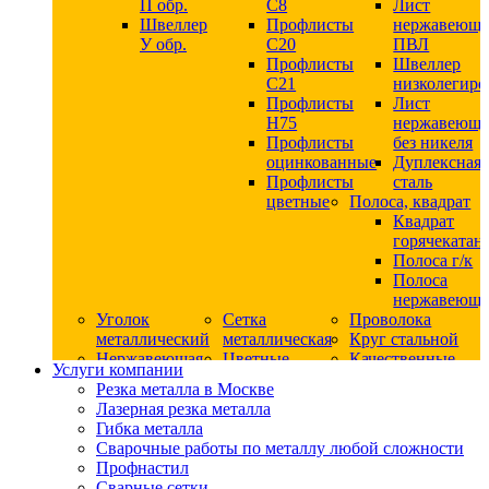
П обр.
С8
Лист
Швеллер
Профлисты
нержавеющ
У обр.
С20
ПВЛ
Профлисты
Швеллер
C21
низколегир
Профлисты
Лист
Н75
нержавеющ
Профлисты
без никеля
оцинкованные
Дуплексная
Профлисты
сталь
цветные
Полоса, квадрат
Квадрат
горячекатан
Полоса г/к
Полоса
нержавеюща
Уголок
Сетка
Проволока
металлический
металлическая
Круг стальной
Нержавеющая
Цветные
Качественные
Услуги компании
сталь
металлы
стали
Резка металла в Москве
Квадрат
Шестигранник
Конструкци
Лазерная резка металла
нержавеющий
дюралевый
сталь
Гибка металла
никельсодержащий
Лист
Круг
Сварочные работы по металлу любой сложности
Круг
дюралевый
горячекатан
Профнастил
нержавеющий
Круг
конструкци
Сварные сетки