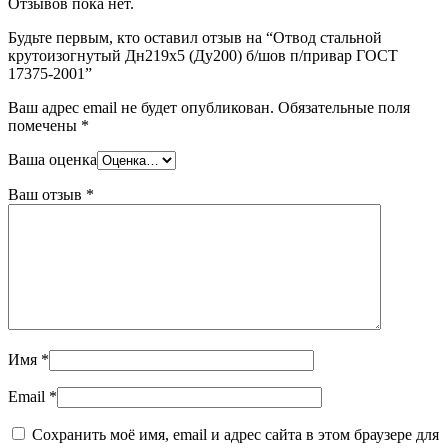
Отзывов пока нет.
Шина
Фитинги
медная
резьбовые
Будьте первым, кто оставил отзыв на “Отвод стальной
Круг
латунные
крутоизогнутый Дн219х5 (Ду200) б/шов п/привар ГОСТ
медный
Фитинги
17375-2001”
(пруток)
резьбовые
Лента
стальные
Ваш адрес email не будет опубликован.
Обязательные поля
медная
Фитинги
помечены
*
Лист
резьбовые
медный
чугунные
Ваша оценка
Труба
Хомуты
медная
стальные
Ваш отзыв
*
Круг
Труба ВГП
бронзовый
БУ металл
(пруток)
БУ трубы
Олово,
Хомуты
cвинец,
стальные
цинк,
нихром
Имя
*
Email
*
Сохранить моё имя, email и адрес сайта в этом браузере для