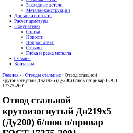
безникелевый
дюралевый
Поковка
Закладные детали
жаропрочный
(пруток)
Шестигранн
Металлоконструкции
Круг
Квадрат
горячекатан
Доставка и оплата
нержавеющий
дюралевый
конструкци
Расчет арматуры
никельсодержащий
Плита
Инструмент
Покупателю
Шестигранник
дюралевая
сталь
Статьи
нержавеющий
Труба
Оцинкованный
Новости
никельсодержащий
дюралевая
прокат
Вопрос-ответ
Шестигранник
Лента
Круг
Отзывы
нержавеющий
алюминиевая
оцинкованн
Гибка и резка металла
безникелевый
Лист
Лист
Отзывы
жаропрочный
алюминиевый
оцинкованн
Контакты
Швеллер
Лист
Полоса
нержавеющий
алюминиевый
оцинкованн
Главная
›
›
Отводы стальные
›
Отвод стальной
никельсодержащий
рифленый
Труба
крутоизогнутый Дн219х5 (Ду200) б/шов п/привар ГОСТ
Трубы
Общестроительный
оцинкованн
17375-2001
нержавеющие
профиль
Инженерные
электросварные
алюминиевый
системы
Отвод стальной
AISI
Плита
Отводы
прямоугольные
алюминиевая
стальные
крутоизогнутый Дн219х5
Трубы
Профиль
Переходы
нержавеющие
алюминиевый
стальные
(Ду200) б/шов п/привар
электросварные
(вентиляционный)
Трубы
AISI
Тавр
полипропил
квадратные
алюминиевый
PP-R