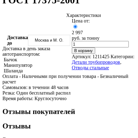
ГОСТ 17375-2001
Трубы
Труба
Фланцы
нержавеющие
алюминиевая
стальные
электросварные
Уголок
Заглушки
Характеристики
AISI
алюминиевый
стальные
Цена от:
Трубы
Фольга
Тройники
нержавеющие
алюминиевая
стальные
2 997
перфорированные
Чушка
Хомуты
Доставка
руб. за тонну
Москва и М. О.
Трубы
алюминиевая
стальные
до
нержавеющие
Швеллер
Крепеж
Доставка в день заказа
В корзину
бесшовные
алюминиевый
шуруп-
автотранспортом:
Артикул:
1211425
Категории:
Шина
шпилька
Бычок
Детали трубопроводов
,
алюминиевая
Опоры
Манипулятор
Отводы стальные
Шестигранник
стальные
Шаланда
латунный
Компенсато
Оплата
- Наличными при получении товара
- Безналичный
Квадрат
и
расчет
латунный
вибровставк
Cамовызов:
в течении 48 часов
Круг
Задвижки
Резка:
Один бесплатный распил
латунный
чугунные
Время работы:
Круглосуточно
(пруток)
Группы
Лента
коллекторн
Отзывы покупателей
латунная
Ванны и
Лист
сопутствую
Отзывы
латунный
товары
Труба
Воздухоотв
латунная
Фитинги