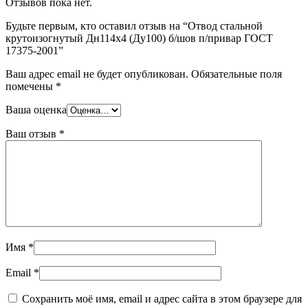
Отзывов пока нет.
Шина
Фитинги
медная
резьбовые
Будьте первым, кто оставил отзыв на “Отвод стальной
Круг
латунные
крутоизогнутый Дн114х4 (Ду100) б/шов п/привар ГОСТ
медный
Фитинги
17375-2001”
(пруток)
резьбовые
Лента
стальные
Ваш адрес email не будет опубликован.
Обязательные поля
медная
Фитинги
помечены
*
Лист
резьбовые
медный
чугунные
Ваша оценка
Труба
Хомуты
медная
стальные
Ваш отзыв
*
Круг
Труба ВГП
бронзовый
БУ металл
(пруток)
БУ трубы
Олово,
Хомуты
cвинец,
стальные
цинк,
нихром
Имя
*
Email
*
Сохранить моё имя, email и адрес сайта в этом браузере для