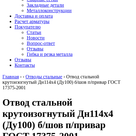
безникелевый
дюралевый
Поковка
Закладные детали
жаропрочный
(пруток)
Шестигранн
Металлоконструкции
Круг
Квадрат
горячекатан
Доставка и оплата
нержавеющий
дюралевый
конструкци
Расчет арматуры
никельсодержащий
Плита
Инструмент
Покупателю
Шестигранник
дюралевая
сталь
Статьи
нержавеющий
Труба
Оцинкованный
Новости
никельсодержащий
дюралевая
прокат
Вопрос-ответ
Шестигранник
Лента
Круг
Отзывы
нержавеющий
алюминиевая
оцинкованн
Гибка и резка металла
безникелевый
Лист
Лист
Отзывы
жаропрочный
алюминиевый
оцинкованн
Контакты
Швеллер
Лист
Полоса
нержавеющий
алюминиевый
оцинкованн
Главная
›
›
Отводы стальные
›
Отвод стальной
никельсодержащий
рифленый
Труба
крутоизогнутый Дн114х4 (Ду100) б/шов п/привар ГОСТ
Трубы
Общестроительный
оцинкованн
17375-2001
нержавеющие
профиль
Инженерные
электросварные
алюминиевый
системы
Отвод стальной
AISI
Плита
Отводы
прямоугольные
алюминиевая
стальные
крутоизогнутый Дн114х4
Трубы
Профиль
Переходы
нержавеющие
алюминиевый
стальные
(Ду100) б/шов п/привар
электросварные
(вентиляционный)
Трубы
AISI
Тавр
полипропил
квадратные
алюминиевый
PP-R