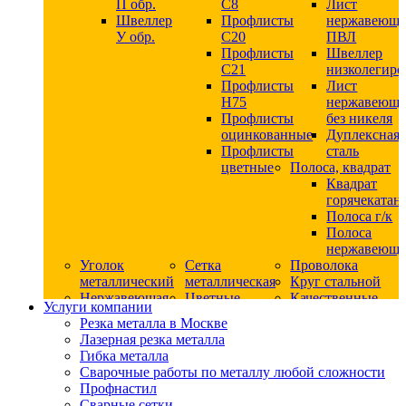
П обр.
С8
Лист
Швеллер
Профлисты
нержавеющ
У обр.
С20
ПВЛ
Профлисты
Швеллер
C21
низколегир
Профлисты
Лист
Н75
нержавеющ
Профлисты
без никеля
оцинкованные
Дуплексная
Профлисты
сталь
цветные
Полоса, квадрат
Квадрат
горячекатан
Полоса г/к
Полоса
нержавеюща
Уголок
Сетка
Проволока
металлический
металлическая
Круг стальной
Нержавеющая
Цветные
Качественные
Услуги компании
сталь
металлы
стали
Резка металла в Москве
Квадрат
Шестигранник
Конструкци
Лазерная резка металла
нержавеющий
дюралевый
сталь
Гибка металла
никельсодержащий
Лист
Круг
Сварочные работы по металлу любой сложности
Круг
дюралевый
горячекатан
Профнастил
нержавеющий
Круг
конструкци
Сварные сетки