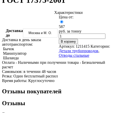
ГОСТ 17375-2001
Трубы
Труба
Фланцы
нержавеющие
алюминиевая
стальные
электросварные
Уголок
Заглушки
Характеристики
AISI
алюминиевый
стальные
Цена от:
Трубы
Фольга
Тройники
нержавеющие
алюминиевая
стальные
587
перфорированные
Чушка
Хомуты
Доставка
руб. за тонну
Москва и М. О.
Трубы
алюминиевая
стальные
до
нержавеющие
Швеллер
Крепеж
Доставка в день заказа
В корзину
бесшовные
алюминиевый
шуруп-
автотранспортом:
Артикул:
1211415
Категории:
Шина
шпилька
Бычок
Детали трубопроводов
,
алюминиевая
Опоры
Манипулятор
Отводы стальные
Шестигранник
стальные
Шаланда
латунный
Компенсато
Оплата
- Наличными при получении товара
- Безналичный
Квадрат
и
расчет
латунный
вибровставк
Cамовызов:
в течении 48 часов
Круг
Задвижки
Резка:
Один бесплатный распил
латунный
чугунные
Время работы:
Круглосуточно
(пруток)
Группы
Лента
коллекторн
Отзывы покупателей
латунная
Ванны и
Лист
сопутствую
Отзывы
латунный
товары
Труба
Воздухоотв
латунная
Фитинги