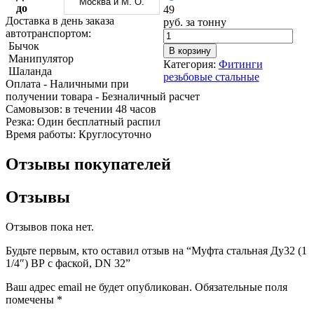
Москва и М. О.
Трубы
Труба
Фланцы
до
49
нержавеющие
алюминиевая
стальные
Доставка в день заказа
руб. за тонну
электросварные
Уголок
Заглушки
автотранспортом:
AISI
алюминиевый
стальные
Бычок
В корзину
Трубы
Фольга
Тройники
Манипулятор
Категория:
Фитинги
нержавеющие
алюминиевая
стальные
Шаланда
резьбовые стальные
перфорированные
Чушка
Хомуты
Оплата
- Наличными при
Трубы
алюминиевая
стальные
получении товара
- Безналичный расчет
нержавеющие
Швеллер
Крепеж
Cамовызов:
в течении 48 часов
бесшовные
алюминиевый
шуруп-
Резка:
Один бесплатный распил
Шина
шпилька
Время работы:
Круглосуточно
алюминиевая
Опоры
Шестигранник
стальные
Отзывы покупателей
латунный
Компенсато
Квадрат
и
Отзывы
латунный
вибровставк
Круг
Задвижки
латунный
чугунные
Отзывов пока нет.
(пруток)
Группы
Лента
коллекторн
Будьте первым, кто оставил отзыв на “Муфта стальная Ду32 (1
латунная
Ванны и
1/4″) ВР с фаской, DN 32”
Лист
сопутствую
латунный
товары
Ваш адрес email не будет опубликован.
Обязательные поля
Труба
Воздухоотв
помечены
*
латунная
Фитинги