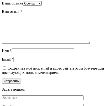
Шина
Фитинги
Ваша оценка
медная
резьбовые
Круг
латунные
Ваш отзыв
*
медный
Фитинги
(пруток)
резьбовые
Лента
стальные
медная
Фитинги
Лист
резьбовые
медный
чугунные
Труба
Хомуты
медная
стальные
Круг
Труба ВГП
Имя
*
бронзовый
БУ металл
(пруток)
БУ трубы
Email
*
Олово,
Хомуты
cвинец,
стальные
Сохранить моё имя, email и адрес сайта в этом браузере для
цинк,
последующих моих комментариев.
нихром
Задать вопрос