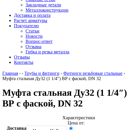
безникелевый
дюралевый
Поковка
Закладные детали
жаропрочный
(пруток)
Шестигранн
Металлоконструкции
Круг
Квадрат
горячекатан
Доставка и оплата
нержавеющий
дюралевый
конструкци
Расчет арматуры
никельсодержащий
Плита
Инструмент
Покупателю
Шестигранник
дюралевая
сталь
Статьи
нержавеющий
Труба
Оцинкованный
Новости
никельсодержащий
дюралевая
прокат
Вопрос-ответ
Шестигранник
Лента
Круг
Отзывы
нержавеющий
алюминиевая
оцинкованн
Гибка и резка металла
безникелевый
Лист
Лист
Отзывы
жаропрочный
алюминиевый
оцинкованн
Контакты
Швеллер
Лист
Полоса
нержавеющий
алюминиевый
оцинкованн
Главная
›
›
Трубы и фитинги
›
Фитинги резьбовые стальные
›
никельсодержащий
рифленый
Труба
Муфта стальная Ду32 (1 1/4″) ВР с фаской, DN 32
Трубы
Общестроительный
оцинкованн
нержавеющие
профиль
Инженерные
Муфта стальная Ду32 (1 1/4″)
электросварные
алюминиевый
системы
AISI
Плита
Отводы
ВР с фаской, DN 32
прямоугольные
алюминиевая
стальные
Трубы
Профиль
Переходы
нержавеющие
алюминиевый
стальные
электросварные
(вентиляционный)
Трубы
Характеристики
AISI
Тавр
полипропил
Цена от:
квадратные
алюминиевый
PP-R
Доставка