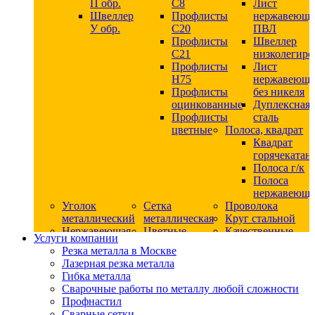
П обр.
С8
Лист
Швеллер
Профлисты
нержавеющ
У обр.
С20
ПВЛ
Профлисты
Швеллер
C21
низколегир
Профлисты
Лист
Н75
нержавеющ
Профлисты
без никеля
оцинкованные
Дуплексная
Профлисты
сталь
цветные
Полоса, квадрат
Квадрат
горячекатан
Полоса г/к
Полоса
нержавеюща
Уголок
Сетка
Проволока
металлический
металлическая
Круг стальной
Нержавеющая
Цветные
Качественные
Услуги компании
сталь
металлы
стали
Резка металла в Москве
Квадрат
Шестигранник
Конструкци
Лазерная резка металла
нержавеющий
дюралевый
сталь
Гибка металла
никельсодержащий
Лист
Круг
Сварочные работы по металлу любой сложности
Круг
дюралевый
горячекатан
Профнастил
нержавеющий
Круг
конструкци
Сварные сетки