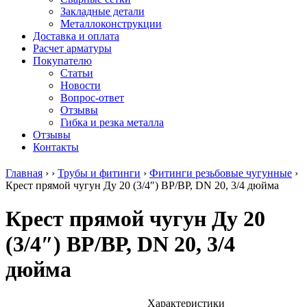
безникелевый
дюралевый
Поковка
Закладные детали
жаропрочный
(пруток)
Шестигранн
Металлоконструкции
Круг
Квадрат
горячекатан
Доставка и оплата
нержавеющий
дюралевый
конструкци
Расчет арматуры
никельсодержащий
Плита
Инструмент
Покупателю
Шестигранник
дюралевая
сталь
Статьи
нержавеющий
Труба
Оцинкованный
Новости
никельсодержащий
дюралевая
прокат
Вопрос-ответ
Шестигранник
Лента
Круг
Отзывы
нержавеющий
алюминиевая
оцинкованн
Гибка и резка металла
безникелевый
Лист
Лист
Отзывы
жаропрочный
алюминиевый
оцинкованн
Контакты
Швеллер
Лист
Полоса
нержавеющий
алюминиевый
оцинкованн
Главная
›
›
Трубы и фитинги
›
Фитинги резьбовые чугунные
›
никельсодержащий
рифленый
Труба
Крест прямой чугун Ду 20 (3/4″) ВР/ВР, DN 20, 3/4 дюйма
Трубы
Общестроительный
оцинкованн
нержавеющие
профиль
Инженерные
Крест прямой чугун Ду 20
электросварные
алюминиевый
системы
AISI
Плита
Отводы
(3/4″) ВР/ВР, DN 20, 3/4
прямоугольные
алюминиевая
стальные
Трубы
Профиль
Переходы
дюйма
нержавеющие
алюминиевый
стальные
электросварные
(вентиляционный)
Трубы
AISI
Тавр
полипропил
квадратные
алюминиевый
PP-R
Характеристики