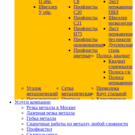
П обр.
С8
Лист
Швеллер
Профлисты
нержавеющ
У обр.
С20
ПВЛ
Профлисты
Швеллер
C21
низколегир
Профлисты
Лист
Н75
нержавеющ
Профлисты
без никеля
оцинкованные
Дуплексная
Профлисты
сталь
цветные
Полоса, квадрат
Квадрат
горячекатан
Полоса г/к
Полоса
нержавеюща
Уголок
Сетка
Проволока
металлический
металлическая
Круг стальной
Нержавеющая
Цветные
Качественные
Услуги компании
сталь
металлы
стали
Резка металла в Москве
Квадрат
Шестигранник
Конструкци
Лазерная резка металла
нержавеющий
дюралевый
сталь
Гибка металла
никельсодержащий
Лист
Круг
Сварочные работы по металлу любой сложности
Круг
дюралевый
горячекатан
Профнастил
нержавеющий
Круг
конструкци
Сварные сетки