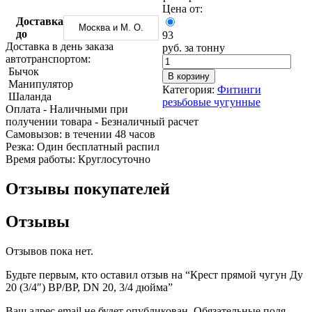
Трубы
Труба
Фланцы
Цена от:
нержавеющие
алюминиевая
стальные
Доставка
Москва и М. О.
электросварные
Уголок
Заглушки
до
93
AISI
алюминиевый
стальные
Доставка в день заказа
руб. за тонну
Трубы
Фольга
Тройники
автотранспортом:
нержавеющие
алюминиевая
стальные
Бычок
В корзину
перфорированные
Чушка
Хомуты
Манипулятор
Категория:
Фитинги
Трубы
алюминиевая
стальные
Шаланда
резьбовые чугунные
нержавеющие
Швеллер
Крепеж
Оплата
- Наличными при
бесшовные
алюминиевый
шуруп-
получении товара
- Безналичный расчет
Шина
шпилька
Cамовызов:
в течении 48 часов
алюминиевая
Опоры
Резка:
Один бесплатный распил
Шестигранник
стальные
Время работы:
Круглосуточно
латунный
Компенсато
Квадрат
и
Отзывы покупателей
латунный
вибровставк
Круг
Задвижки
Отзывы
латунный
чугунные
(пруток)
Группы
Лента
коллекторн
Отзывов пока нет.
латунная
Ванны и
Лист
сопутствую
Будьте первым, кто оставил отзыв на “Крест прямой чугун Ду
латунный
товары
20 (3/4″) ВР/ВР, DN 20, 3/4 дюйма”
Труба
Воздухоотв
латунная
Фитинги
Ваш адрес email не будет опубликован.
Обязательные поля