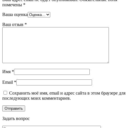
Шина
Фитинги
помечены
*
медная
резьбовые
Круг
латунные
Ваша оценка
медный
Фитинги
(пруток)
резьбовые
Ваш отзыв
*
Лента
стальные
медная
Фитинги
Лист
резьбовые
медный
чугунные
Труба
Хомуты
медная
стальные
Круг
Труба ВГП
бронзовый
БУ металл
(пруток)
БУ трубы
Имя
*
Олово,
Хомуты
cвинец,
стальные
Email
*
цинк,
нихром
Сохранить моё имя, email и адрес сайта в этом браузере для
последующих моих комментариев.
Задать вопрос