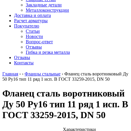
безникелевый
дюралевый
Поковка
Закладные детали
жаропрочный
(пруток)
Шестигранн
Металлоконструкции
Круг
Квадрат
горячекатан
Доставка и оплата
нержавеющий
дюралевый
конструкци
Расчет арматуры
никельсодержащий
Плита
Инструмент
Покупателю
Шестигранник
дюралевая
сталь
Статьи
нержавеющий
Труба
Оцинкованный
Новости
никельсодержащий
дюралевая
прокат
Вопрос-ответ
Шестигранник
Лента
Круг
Отзывы
нержавеющий
алюминиевая
оцинкованн
Гибка и резка металла
безникелевый
Лист
Лист
Отзывы
жаропрочный
алюминиевый
оцинкованн
Контакты
Швеллер
Лист
Полоса
нержавеющий
алюминиевый
оцинкованн
Главная
›
›
Фланцы стальные
›
Фланец сталь воротниковый Ду
никельсодержащий
рифленый
Труба
50 Ру16 тип 11 ряд 1 исп. B ГОСТ 33259-2015, DN 50
Трубы
Общестроительный
оцинкованн
нержавеющие
профиль
Инженерные
Фланец сталь воротниковый
электросварные
алюминиевый
системы
AISI
Плита
Отводы
Ду 50 Ру16 тип 11 ряд 1 исп. B
прямоугольные
алюминиевая
стальные
Трубы
Профиль
Переходы
ГОСТ 33259-2015, DN 50
нержавеющие
алюминиевый
стальные
электросварные
(вентиляционный)
Трубы
AISI
Тавр
полипропил
квадратные
алюминиевый
PP-R
Характеристики