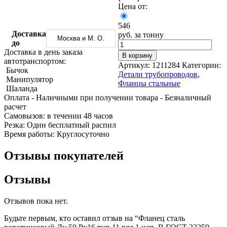
Трубы
Труба
Фланцы
Цена от:
нержавеющие
алюминиевая
стальные
электросварные
Уголок
Заглушки
546
AISI
алюминиевый
стальные
Доставка
руб. за тонну
Москва и М. О.
Трубы
Фольга
Тройники
до
нержавеющие
алюминиевая
стальные
Доставка в день заказа
В корзину
перфорированные
Чушка
Хомуты
автотранспортом:
Артикул:
1211284
Категории:
Трубы
алюминиевая
стальные
Бычок
Детали трубопроводов
,
нержавеющие
Швеллер
Крепеж
Манипулятор
Фланцы стальные
бесшовные
алюминиевый
шуруп-
Шаланда
Шина
шпилька
Оплата
- Наличными при получении товара
- Безналичный
алюминиевая
Опоры
расчет
Шестигранник
стальные
Cамовызов:
в течении 48 часов
латунный
Компенсато
Резка:
Один бесплатный распил
Квадрат
и
Время работы:
Круглосуточно
латунный
вибровставк
Круг
Задвижки
Отзывы покупателей
латунный
чугунные
(пруток)
Группы
Отзывы
Лента
коллекторн
латунная
Ванны и
Лист
сопутствую
Отзывов пока нет.
латунный
товары
Труба
Воздухоотв
Будьте первым, кто оставил отзыв на “Фланец сталь
латунная
Фитинги