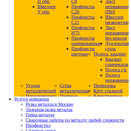
П обр.
С8
Лист
Швеллер
Профлисты
нержавеющ
У обр.
С20
ПВЛ
Профлисты
Швеллер
C21
низколегир
Профлисты
Лист
Н75
нержавеющ
Профлисты
без никеля
оцинкованные
Дуплексная
Профлисты
сталь
цветные
Полоса, квадрат
Квадрат
горячекатан
Полоса г/к
Полоса
нержавеюща
Уголок
Сетка
Проволока
металлический
металлическая
Круг стальной
Нержавеющая
Цветные
Качественные
Услуги компании
сталь
металлы
стали
Резка металла в Москве
Квадрат
Шестигранник
Конструкци
Лазерная резка металла
нержавеющий
дюралевый
сталь
Гибка металла
никельсодержащий
Лист
Круг
Сварочные работы по металлу любой сложности
Круг
дюралевый
горячекатан
Профнастил
нержавеющий
Круг
конструкци
Сварные сетки