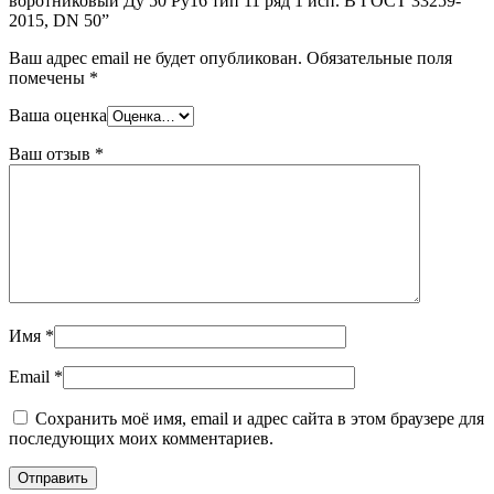
воротниковый Ду 50 Ру16 тип 11 ряд 1 исп. B ГОСТ 33259-
Шина
Фитинги
2015, DN 50”
медная
резьбовые
Круг
латунные
Ваш адрес email не будет опубликован.
Обязательные поля
медный
Фитинги
помечены
*
(пруток)
резьбовые
Лента
стальные
Ваша оценка
медная
Фитинги
Лист
резьбовые
Ваш отзыв
*
медный
чугунные
Труба
Хомуты
медная
стальные
Круг
Труба ВГП
бронзовый
БУ металл
(пруток)
БУ трубы
Олово,
Хомуты
cвинец,
стальные
цинк,
Имя
*
нихром
Email
*
Сохранить моё имя, email и адрес сайта в этом браузере для
последующих моих комментариев.