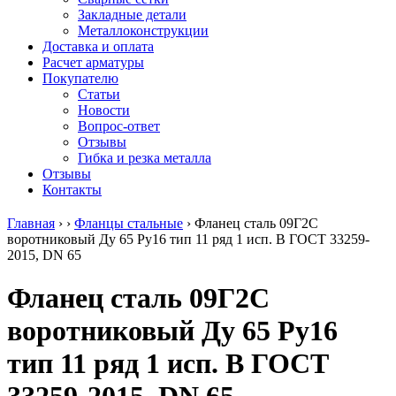
безникелевый
дюралевый
Поковка
Закладные детали
жаропрочный
(пруток)
Шестигранн
Металлоконструкции
Круг
Квадрат
горячекатан
Доставка и оплата
нержавеющий
дюралевый
конструкци
Расчет арматуры
никельсодержащий
Плита
Инструмент
Покупателю
Шестигранник
дюралевая
сталь
Статьи
нержавеющий
Труба
Оцинкованный
Новости
никельсодержащий
дюралевая
прокат
Вопрос-ответ
Шестигранник
Лента
Круг
Отзывы
нержавеющий
алюминиевая
оцинкованн
Гибка и резка металла
безникелевый
Лист
Лист
Отзывы
жаропрочный
алюминиевый
оцинкованн
Контакты
Швеллер
Лист
Полоса
нержавеющий
алюминиевый
оцинкованн
Главная
›
›
Фланцы стальные
›
Фланец сталь 09Г2С
никельсодержащий
рифленый
Труба
воротниковый Ду 65 Ру16 тип 11 ряд 1 исп. B ГОСТ 33259-
Трубы
Общестроительный
оцинкованн
2015, DN 65
нержавеющие
профиль
Инженерные
электросварные
алюминиевый
системы
Фланец сталь 09Г2С
AISI
Плита
Отводы
прямоугольные
алюминиевая
стальные
воротниковый Ду 65 Ру16
Трубы
Профиль
Переходы
нержавеющие
алюминиевый
стальные
тип 11 ряд 1 исп. B ГОСТ
электросварные
(вентиляционный)
Трубы
AISI
Тавр
полипропил
квадратные
алюминиевый
PP-R