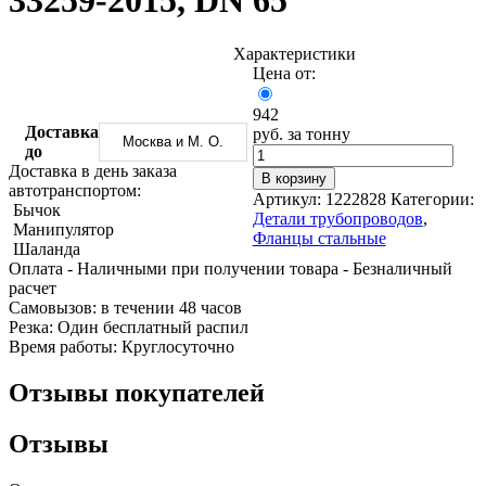
33259-2015, DN 65
Трубы
Труба
Фланцы
нержавеющие
алюминиевая
стальные
электросварные
Уголок
Заглушки
Характеристики
AISI
алюминиевый
стальные
Цена от:
Трубы
Фольга
Тройники
нержавеющие
алюминиевая
стальные
942
перфорированные
Чушка
Хомуты
Доставка
руб. за тонну
Москва и М. О.
Трубы
алюминиевая
стальные
до
нержавеющие
Швеллер
Крепеж
Доставка в день заказа
В корзину
бесшовные
алюминиевый
шуруп-
автотранспортом:
Артикул:
1222828
Категории:
Шина
шпилька
Бычок
Детали трубопроводов
,
алюминиевая
Опоры
Манипулятор
Фланцы стальные
Шестигранник
стальные
Шаланда
латунный
Компенсато
Оплата
- Наличными при получении товара
- Безналичный
Квадрат
и
расчет
латунный
вибровставк
Cамовызов:
в течении 48 часов
Круг
Задвижки
Резка:
Один бесплатный распил
латунный
чугунные
Время работы:
Круглосуточно
(пруток)
Группы
Лента
коллекторн
Отзывы покупателей
латунная
Ванны и
Лист
сопутствую
Отзывы
латунный
товары
Труба
Воздухоотв
латунная
Фитинги