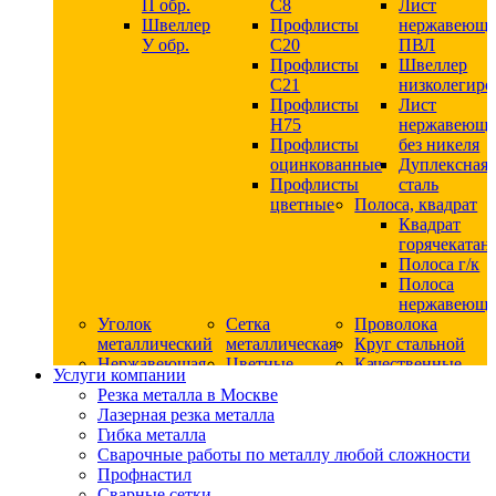
П обр.
С8
Лист
Швеллер
Профлисты
нержавеющ
У обр.
С20
ПВЛ
Профлисты
Швеллер
C21
низколегир
Профлисты
Лист
Н75
нержавеющ
Профлисты
без никеля
оцинкованные
Дуплексная
Профлисты
сталь
цветные
Полоса, квадрат
Квадрат
горячекатан
Полоса г/к
Полоса
нержавеюща
Уголок
Сетка
Проволока
металлический
металлическая
Круг стальной
Нержавеющая
Цветные
Качественные
Услуги компании
сталь
металлы
стали
Резка металла в Москве
Квадрат
Шестигранник
Конструкци
Лазерная резка металла
нержавеющий
дюралевый
сталь
Гибка металла
никельсодержащий
Лист
Круг
Сварочные работы по металлу любой сложности
Круг
дюралевый
горячекатан
Профнастил
нержавеющий
Круг
конструкци
Сварные сетки