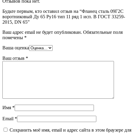
Отзывов пока нет.
Шина
Фитинги
медная
резьбовые
Будьте первым, кто оставил отзыв на “Фланец сталь 09Г2С
Круг
латунные
воротниковый Ду 65 Ру16 тип 11 ряд 1 исп. B ГОСТ 33259-
медный
Фитинги
2015, DN 65”
(пруток)
резьбовые
Лента
стальные
Ваш адрес email не будет опубликован.
Обязательные поля
медная
Фитинги
помечены
*
Лист
резьбовые
медный
чугунные
Ваша оценка
Труба
Хомуты
медная
стальные
Ваш отзыв
*
Круг
Труба ВГП
бронзовый
БУ металл
(пруток)
БУ трубы
Олово,
Хомуты
cвинец,
стальные
цинк,
нихром
Имя
*
Email
*
Сохранить моё имя, email и адрес сайта в этом браузере для