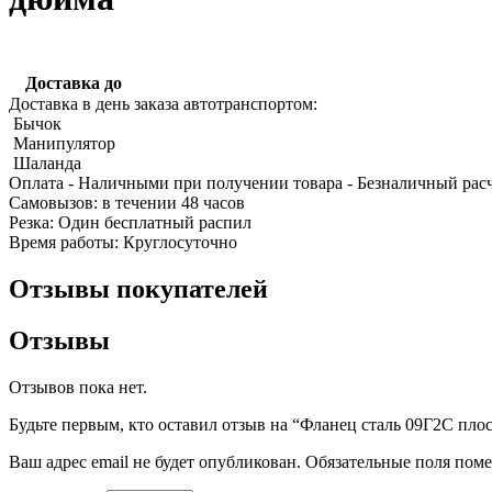
Доставка до
Доставка в день заказа автотранспортом:
Бычок
Манипулятор
Качественные стали
Шаланда
Конструкционная сталь
Оплата
- Наличными при получении товара
- Безналичный рас
Круг горячекатаный конструкцио
Cамовызов:
в течении 48 часов
Поковка
Резка:
Один бесплатный распил
Шестигранник горячекатаный
Время работы:
Круглосуточно
конструкционный
Инструментальная сталь
Отзывы покупателей
Отзывы
Отзывов пока нет.
Будьте первым, кто оставил отзыв на “Фланец сталь 09Г2С пло
Ваш адрес email не будет опубликован.
Обязательные поля пом
Фитинги