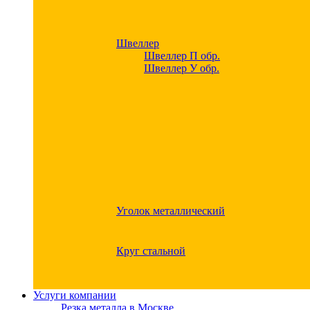
Швеллер
Швеллер П обр.
Швеллер У обр.
Уголок металлический
Круг стальной
Услуги компании
Резка металла в Москве