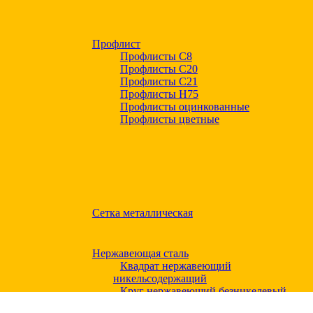
Профлист
Профлисты С8
Профлисты С20
Профлисты C21
Профлисты Н75
Профлисты оцинкованные
Профлисты цветные
Сетка металлическая
Нержавеющая сталь
Квадрат нержавеющий
никельсодержащий
Круг нержавеющий безникелевый
жаропрочный