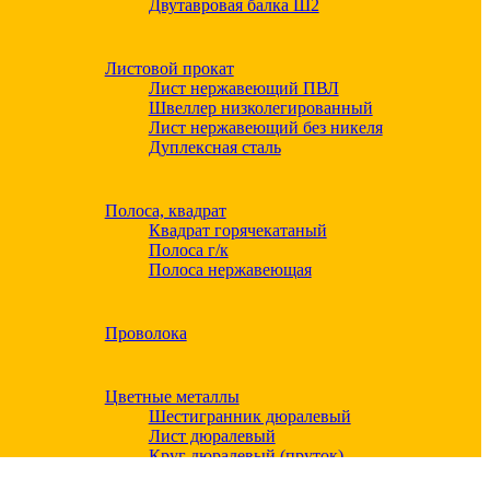
Двутавровая балка Ш2
Листовой прокат
Лист нержавеющий ПВЛ
Швеллер низколегированный
Лист нержавеющий без никеля
Дуплексная сталь
Полоса, квадрат
Квадрат горячекатаный
Полоса г/к
Полоса нержавеющая
Проволока
Цветные металлы
Шестигранник дюралевый
Лист дюралевый
Круг дюралевый (пруток)
Квадрат дюралевый