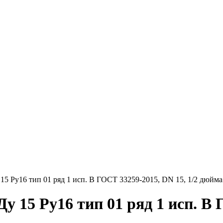
Круг нержавеющий никельсодержащий
Шестигранник нержавеющий
никельсодержащий
Шестигранник нержавеющий
безникелевый жаропрочный
Швеллер нержавеющий
никельсодержащий
Трубы нержавеющие электросварные
AISI прямоугольные
Трубы нержавеющие электросварные
AISI квадратные
Трубы нержавеющие электросварные
AISI
Трубы нержавеющие перфорированные
Трубы нержавеющие бесшовные
15 Ру16 тип 01 ряд 1 исп. B ГОСТ 33259-2015, DN 15, 1/2 дюйма
 15 Ру16 тип 01 ряд 1 исп. B 