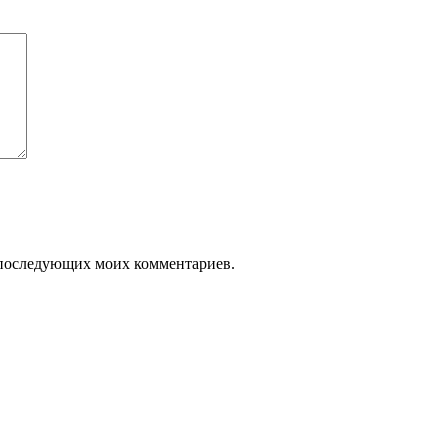
БУ металл
БУ трубы
ля последующих моих комментариев.