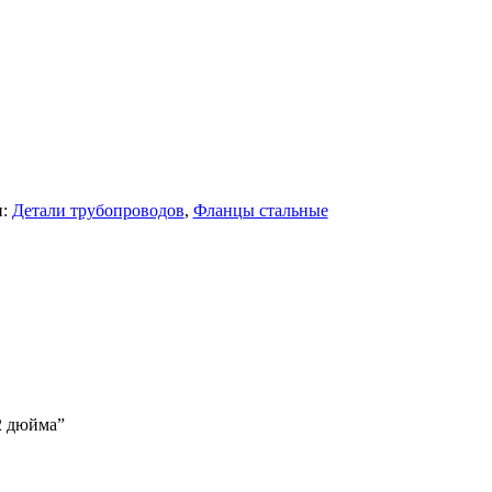
Лента медная
Лист медный
Труба медная
Круг бронзовый (пруток)
Олово, cвинец, цинк, нихром
Инженерные системы
Отводы стальные
Переходы стальные
Трубы полипропиленовые PP-R
и:
Детали трубопроводов
,
Фланцы стальные
Фланцы стальные
Заглушки стальные
Тройники стальные
Хомуты стальные
Крепеж шуруп-шпилька
Опоры стальные
Компенсаторы и вибровставки
Задвижки чугунные
Группы коллекторные
Ванны и сопутствующие товары
/2 дюйма”
Воздухоотводчики
Труба ВГП