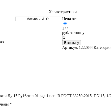
Характеристики
Цена от:
Москва и М. О.
177
руб. за тонну
Оцинкованный прокат
Круг оцинкованный
чет
нный
Лист оцинкованный
В корзину
Полоса оцинкованная
Артикул:
1222844
Категори
Труба оцинкованная
ский Ду 15 Ру16 тип 01 ряд 1 исп. B ГОСТ 33259-2015, DN 15, 1
ечены
*
Хомуты стальные