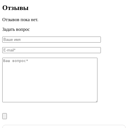
Шина
Фитинги
Отзывы
медная
резьбовые
Круг
латунные
медный
Фитинги
Отзывов пока нет.
(пруток)
резьбовые
Лента
стальные
Задать вопрос
медная
Фитинги
Лист
резьбовые
медный
чугунные
Труба
Хомуты
медная
стальные
Круг
Труба ВГП
бронзовый
БУ металл
(пруток)
БУ трубы
Олово,
Хомуты
cвинец,
стальные
цинк,
нихром