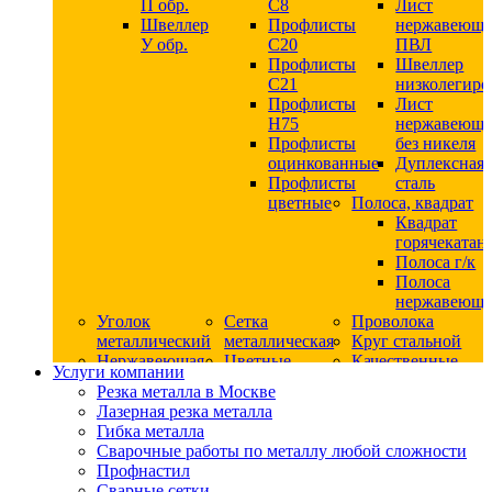
П обр.
С8
Лист
Швеллер
Профлисты
нержавеющ
У обр.
С20
ПВЛ
Профлисты
Швеллер
C21
низколегир
Профлисты
Лист
Н75
нержавеющ
Профлисты
без никеля
оцинкованные
Дуплексная
Профлисты
сталь
цветные
Полоса, квадрат
Квадрат
горячекатан
Полоса г/к
Полоса
нержавеюща
Уголок
Сетка
Проволока
металлический
металлическая
Круг стальной
Нержавеющая
Цветные
Качественные
Услуги компании
сталь
металлы
стали
Резка металла в Москве
Квадрат
Шестигранник
Конструкци
Лазерная резка металла
нержавеющий
дюралевый
сталь
Гибка металла
никельсодержащий
Лист
Круг
Сварочные работы по металлу любой сложности
Круг
дюралевый
горячекатан
Профнастил
нержавеющий
Круг
конструкци
Сварные сетки