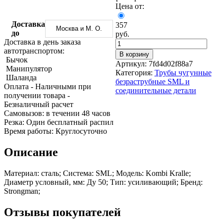
Трубы
Труба
Фланцы
Цена от:
нержавеющие
алюминиевая
стальные
электросварные
Уголок
Заглушки
Доставка
357
Москва и М. О.
AISI
алюминиевый
стальные
до
руб.
Трубы
Фольга
Тройники
Доставка в день заказа
нержавеющие
алюминиевая
стальные
автотранспортом:
В корзину
перфорированные
Чушка
Хомуты
Бычок
Артикул:
7fd4d02f88a7
Трубы
алюминиевая
стальные
Манипулятор
Категория:
Трубы чугунные
нержавеющие
Швеллер
Крепеж
Шаланда
безраструбные SML и
бесшовные
алюминиевый
шуруп-
Оплата
- Наличными при
соединительные детали
Шина
шпилька
получении товара
-
алюминиевая
Опоры
Безналичный расчет
Шестигранник
стальные
Cамовызов:
в течении 48 часов
латунный
Компенсато
Резка:
Один бесплатный распил
Квадрат
и
Время работы:
Круглосуточно
латунный
вибровставк
Круг
Задвижки
Описание
латунный
чугунные
(пруток)
Группы
Материал: сталь; Система: SML; Модель: Kombi Kralle;
Лента
коллекторн
Диаметр условный, мм: Ду 50; Тип: усиливающий; Бренд:
латунная
Ванны и
Strongman;
Лист
сопутствую
латунный
товары
Труба
Воздухоотв
Отзывы покупателей
латунная
Фитинги