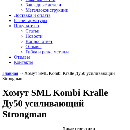
безникелевый
дюралевый
Поковка
Закладные детали
жаропрочный
(пруток)
Шестигранн
Металлоконструкции
Круг
Квадрат
горячекатан
Доставка и оплата
нержавеющий
дюралевый
конструкци
Расчет арматуры
никельсодержащий
Плита
Инструмент
Покупателю
Шестигранник
дюралевая
сталь
Статьи
нержавеющий
Труба
Оцинкованный
Новости
никельсодержащий
дюралевая
прокат
Вопрос-ответ
Шестигранник
Лента
Круг
Отзывы
нержавеющий
алюминиевая
оцинкованн
Гибка и резка металла
безникелевый
Лист
Лист
Отзывы
жаропрочный
алюминиевый
оцинкованн
Контакты
Швеллер
Лист
Полоса
нержавеющий
алюминиевый
оцинкованн
Главная
›
›
Хомут SML Kombi Kralle Ду50 усиливающий
никельсодержащий
рифленый
Труба
Strongman
Трубы
Общестроительный
оцинкованн
нержавеющие
профиль
Инженерные
Хомут SML Kombi Kralle
электросварные
алюминиевый
системы
AISI
Плита
Отводы
Ду50 усиливающий
прямоугольные
алюминиевая
стальные
Трубы
Профиль
Переходы
Strongman
нержавеющие
алюминиевый
стальные
электросварные
(вентиляционный)
Трубы
AISI
Тавр
полипропил
квадратные
алюминиевый
PP-R
Характеристики