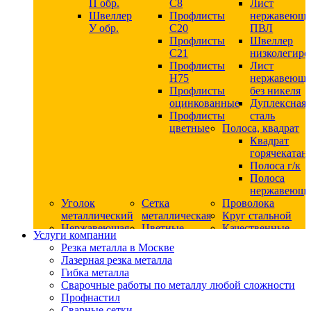
П обр.
С8
Лист
Швеллер
Профлисты
нержавеющ
У обр.
С20
ПВЛ
Профлисты
Швеллер
C21
низколегир
Профлисты
Лист
Н75
нержавеющ
Профлисты
без никеля
оцинкованные
Дуплексная
Профлисты
сталь
цветные
Полоса, квадрат
Квадрат
горячекатан
Полоса г/к
Полоса
нержавеюща
Уголок
Сетка
Проволока
металлический
металлическая
Круг стальной
Нержавеющая
Цветные
Качественные
Услуги компании
сталь
металлы
стали
Резка металла в Москве
Квадрат
Шестигранник
Конструкци
Лазерная резка металла
нержавеющий
дюралевый
сталь
Гибка металла
никельсодержащий
Лист
Круг
Сварочные работы по металлу любой сложности
Круг
дюралевый
горячекатан
Профнастил
нержавеющий
Круг
конструкци
Сварные сетки