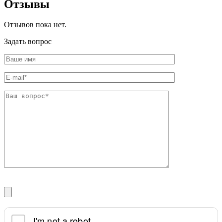
Отзывы
Шина
Фитинги
медная
резьбовые
Круг
латунные
Отзывов пока нет.
медный
Фитинги
(пруток)
резьбовые
Задать вопрос
Лента
стальные
медная
Фитинги
Лист
резьбовые
медный
чугунные
Труба
Хомуты
медная
стальные
Круг
Труба ВГП
бронзовый
БУ металл
(пруток)
БУ трубы
Олово,
Хомуты
cвинец,
стальные
цинк,
нихром