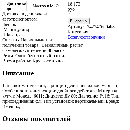
Трубы
Труба
Фланцы
Доставка
18 173
Москва и М. О.
нержавеющие
алюминиевая
стальные
до
руб.
электросварные
Уголок
Заглушки
Доставка в день заказа
AISI
алюминиевый
стальные
автотранспортом:
В корзину
Трубы
Фольга
Тройники
Бычок
Артикул:
7427476d6ab8
нержавеющие
алюминиевая
стальные
Манипулятор
Категория:
перфорированные
Чушка
Хомуты
Шаланда
Воздухоотводчики
Трубы
алюминиевая
стальные
Оплата
- Наличными при
нержавеющие
Швеллер
Крепеж
получении товара
- Безналичный расчет
бесшовные
алюминиевый
шуруп-
Cамовызов:
в течении 48 часов
Шина
шпилька
Резка:
Один бесплатный распил
алюминиевая
Опоры
Время работы:
Круглосуточно
Шестигранник
стальные
латунный
Компенсато
Описание
Квадрат
и
латунный
вибровставк
Тип: автоматический; Принцип действия: однокамерный;
Круг
Задвижки
Особенность конструкции: двойного действия; Материал:
латунный
чугунные
чугун; Модель: 6011; Диаметр: Ду 80; Давление: Ру16; Тип
(пруток)
Группы
присоединения: фл; Тип установки: вертикальный; Бренд:
Лента
коллекторн
Benarmo;
латунная
Ванны и
Лист
сопутствую
Отзывы покупателей
латунный
товары
Труба
Воздухоотв
латунная
Фитинги