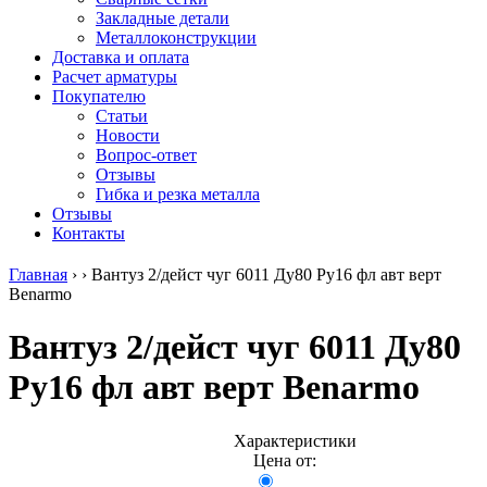
безникелевый
дюралевый
Поковка
Закладные детали
жаропрочный
(пруток)
Шестигранн
Металлоконструкции
Круг
Квадрат
горячекатан
Доставка и оплата
нержавеющий
дюралевый
конструкци
Расчет арматуры
никельсодержащий
Плита
Инструмент
Покупателю
Шестигранник
дюралевая
сталь
Статьи
нержавеющий
Труба
Оцинкованный
Новости
никельсодержащий
дюралевая
прокат
Вопрос-ответ
Шестигранник
Лента
Круг
Отзывы
нержавеющий
алюминиевая
оцинкованн
Гибка и резка металла
безникелевый
Лист
Лист
Отзывы
жаропрочный
алюминиевый
оцинкованн
Контакты
Швеллер
Лист
Полоса
нержавеющий
алюминиевый
оцинкованн
Главная
›
›
Вантуз 2/дейст чуг 6011 Ду80 Ру16 фл авт верт
никельсодержащий
рифленый
Труба
Benarmo
Трубы
Общестроительный
оцинкованн
нержавеющие
профиль
Инженерные
Вантуз 2/дейст чуг 6011 Ду80
электросварные
алюминиевый
системы
AISI
Плита
Отводы
Ру16 фл авт верт Benarmo
прямоугольные
алюминиевая
стальные
Трубы
Профиль
Переходы
нержавеющие
алюминиевый
стальные
электросварные
(вентиляционный)
Трубы
Характеристики
AISI
Тавр
полипропил
Цена от:
квадратные
алюминиевый
PP-R