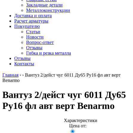
безникелевый
дюралевый
Поковка
Закладные детали
жаропрочный
(пруток)
Шестигранн
Металлоконструкции
Круг
Квадрат
горячекатан
Доставка и оплата
нержавеющий
дюралевый
конструкци
Расчет арматуры
никельсодержащий
Плита
Инструмент
Покупателю
Шестигранник
дюралевая
сталь
Статьи
нержавеющий
Труба
Оцинкованный
Новости
никельсодержащий
дюралевая
прокат
Вопрос-ответ
Шестигранник
Лента
Круг
Отзывы
нержавеющий
алюминиевая
оцинкованн
Гибка и резка металла
безникелевый
Лист
Лист
Отзывы
жаропрочный
алюминиевый
оцинкованн
Контакты
Швеллер
Лист
Полоса
нержавеющий
алюминиевый
оцинкованн
Главная
›
›
Вантуз 2/дейст чуг 6011 Ду65 Ру16 фл авт верт
никельсодержащий
рифленый
Труба
Benarmo
Трубы
Общестроительный
оцинкованн
нержавеющие
профиль
Инженерные
Вантуз 2/дейст чуг 6011 Ду65
электросварные
алюминиевый
системы
AISI
Плита
Отводы
Ру16 фл авт верт Benarmo
прямоугольные
алюминиевая
стальные
Трубы
Профиль
Переходы
нержавеющие
алюминиевый
стальные
электросварные
(вентиляционный)
Трубы
Характеристики
AISI
Тавр
полипропил
Цена от:
квадратные
алюминиевый
PP-R