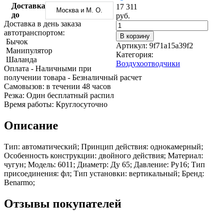
Трубы
Труба
Фланцы
Доставка
17 311
Москва и М. О.
нержавеющие
алюминиевая
стальные
до
руб.
электросварные
Уголок
Заглушки
Доставка в день заказа
AISI
алюминиевый
стальные
автотранспортом:
В корзину
Трубы
Фольга
Тройники
Бычок
Артикул:
9f71a15a39f2
нержавеющие
алюминиевая
стальные
Манипулятор
Категория:
перфорированные
Чушка
Хомуты
Шаланда
Воздухоотводчики
Трубы
алюминиевая
стальные
Оплата
- Наличными при
нержавеющие
Швеллер
Крепеж
получении товара
- Безналичный расчет
бесшовные
алюминиевый
шуруп-
Cамовызов:
в течении 48 часов
Шина
шпилька
Резка:
Один бесплатный распил
алюминиевая
Опоры
Время работы:
Круглосуточно
Шестигранник
стальные
латунный
Компенсато
Описание
Квадрат
и
латунный
вибровставк
Тип: автоматический; Принцип действия: однокамерный;
Круг
Задвижки
Особенность конструкции: двойного действия; Материал:
латунный
чугунные
чугун; Модель: 6011; Диаметр: Ду 65; Давление: Ру16; Тип
(пруток)
Группы
присоединения: фл; Тип установки: вертикальный; Бренд:
Лента
коллекторн
Benarmo;
латунная
Ванны и
Лист
сопутствую
Отзывы покупателей
латунный
товары
Труба
Воздухоотв
латунная
Фитинги