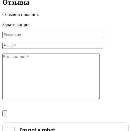
Отзывы
Шина
Фитинги
медная
резьбовые
Круг
латунные
Отзывов пока нет.
медный
Фитинги
(пруток)
резьбовые
Задать вопрос
Лента
стальные
медная
Фитинги
Лист
резьбовые
медный
чугунные
Труба
Хомуты
медная
стальные
Круг
Труба ВГП
бронзовый
БУ металл
(пруток)
БУ трубы
Олово,
Хомуты
cвинец,
стальные
цинк,
нихром