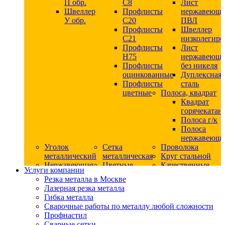
П обр.
С8
Лист
Швеллер
Профлисты
нержавеющ
У обр.
С20
ПВЛ
Профлисты
Швеллер
C21
низколегир
Профлисты
Лист
Н75
нержавеющ
Профлисты
без никеля
оцинкованные
Дуплексная
Профлисты
сталь
цветные
Полоса, квадрат
Квадрат
горячекатан
Полоса г/к
Полоса
нержавеюща
Уголок
Сетка
Проволока
металлический
металлическая
Круг стальной
Нержавеющая
Цветные
Качественные
Услуги компании
сталь
металлы
стали
Резка металла в Москве
Квадрат
Шестигранник
Конструкци
Лазерная резка металла
нержавеющий
дюралевый
сталь
Гибка металла
никельсодержащий
Лист
Круг
Сварочные работы по металлу любой сложности
Круг
дюралевый
горячекатан
Профнастил
нержавеющий
Круг
конструкци
Сварные сетки