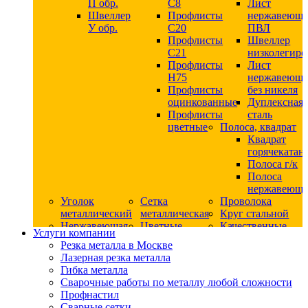
П обр.
С8
Лист
Швеллер
Профлисты
нержавеющ
У обр.
С20
ПВЛ
Профлисты
Швеллер
C21
низколегир
Профлисты
Лист
Н75
нержавеющ
Профлисты
без никеля
оцинкованные
Дуплексная
Профлисты
сталь
цветные
Полоса, квадрат
Квадрат
горячекатан
Полоса г/к
Полоса
нержавеюща
Уголок
Сетка
Проволока
металлический
металлическая
Круг стальной
Нержавеющая
Цветные
Качественные
Услуги компании
сталь
металлы
стали
Резка металла в Москве
Квадрат
Шестигранник
Конструкци
Лазерная резка металла
нержавеющий
дюралевый
сталь
Гибка металла
никельсодержащий
Лист
Круг
Сварочные работы по металлу любой сложности
Круг
дюралевый
горячекатан
Профнастил
нержавеющий
Круг
конструкци
Сварные сетки