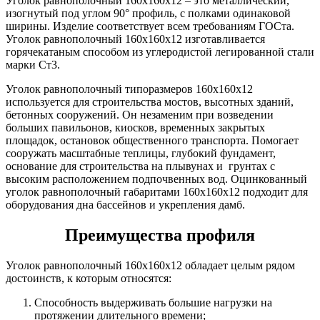
Уголок равнополочный 160х160х12 – это металлический,
Шина
Фитинги
изогнутый под углом 90° профиль, с полками одинаковой
медная
резьбовые
ширины. Изделие соответствует всем требованиям ГОСта.
Круг
латунные
Уголок равнополочный 160х160х12 изготавливается
медный
Фитинги
горячекатаным способом из углеродистой легированной стали
(пруток)
резьбовые
марки Ст3.
Лента
стальные
медная
Фитинги
Уголок равнополочный типоразмеров 160х160х12
Лист
резьбовые
используется для строительства мостов, высотных зданий,
медный
чугунные
бетонных сооружений. Он незаменим при возведении
Труба
Хомуты
больших павильонов, киосков, временных закрытых
медная
стальные
площадок, остановок общественного транспорта. Помогает
Круг
Труба ВГП
сооружать масштабные теплицы, глубокий фундамент,
бронзовый
БУ металл
основание для строительства на плывунах и грунтах с
(пруток)
БУ трубы
высоким расположением подпочвенных вод. Оцинкованный
Олово,
Хомуты
уголок равнополочный габаритами 160х160х12 подходит для
cвинец,
стальные
оборудования дна бассейнов и укрепления дамб.
цинк,
нихром
Преимущества профиля
Уголок равнополочный 160х160х12 обладает целым рядом
достоинств, к которым относятся:
Способность выдерживать большие нагрузки на
протяжении длительного времени;