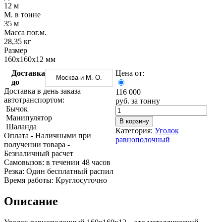
Трубы
Труба
Фланцы
12 м
нержавеющие
алюминиевая
стальные
М. в тонне
электросварные
Уголок
Заглушки
35 м
AISI
алюминиевый
стальные
Масса пог.м.
Трубы
Фольга
Тройники
28,35 кг
нержавеющие
алюминиевая
стальные
Размер
перфорированные
Чушка
Хомуты
160х160х12 мм
Трубы
алюминиевая
стальные
Доставка
Цена от:
нержавеющие
Швеллер
Крепеж
Москва и М. О.
до
бесшовные
алюминиевый
шуруп-
Доставка в день заказа
116 000
Шина
шпилька
автотранспортом:
руб. за тонну
алюминиевая
Опоры
Бычок
Шестигранник
стальные
Манипулятор
латунный
Компенсато
В корзину
Шаланда
Квадрат
и
Категория:
Уголок
Оплата
- Наличными при
латунный
вибровставк
равнополочный
получении товара
-
Круг
Задвижки
Безналичный расчет
латунный
чугунные
Cамовызов:
в течении 48 часов
(пруток)
Группы
Резка:
Один бесплатный распил
Лента
коллекторн
Время работы:
Круглосуточно
латунная
Ванны и
Лист
сопутствую
Описание
латунный
товары
Труба
Воздухоотв
латунная
Фитинги