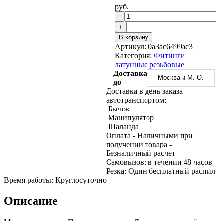
Трубы
Труба
Фланцы
руб.
нержавеющие
алюминиевая
стальные
-
электросварные
Уголок
Заглушки
+
AISI
алюминиевый
стальные
В корзину
Трубы
Фольга
Тройники
Артикул:
0a3ac6499ac3
нержавеющие
алюминиевая
стальные
Категория:
Фитинги
перфорированные
Чушка
Хомуты
латунные резьбовые
Трубы
алюминиевая
стальные
Доставка
нержавеющие
Швеллер
Крепеж
Москва и М. О.
до
бесшовные
алюминиевый
шуруп-
Доставка в день заказа
Шина
шпилька
автотранспортом:
алюминиевая
Опоры
Бычок
Шестигранник
стальные
Манипулятор
латунный
Компенсато
Шаланда
Квадрат
и
Оплата
- Наличными при
латунный
вибровставк
получении товара
-
Круг
Задвижки
Безналичный расчет
латунный
чугунные
Cамовызов:
в течении 48 часов
(пруток)
Группы
Резка:
Один бесплатный распил
Лента
коллекторн
Время работы:
Круглосуточно
латунная
Ванны и
Лист
сопутствую
Описание
латунный
товары
Труба
Воздухоотв
латунная
Фитинги