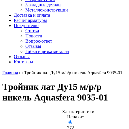
безникелевый
дюралевый
Поковка
Закладные детали
жаропрочный
(пруток)
Шестигранн
Металлоконструкции
Круг
Квадрат
горячекатан
Доставка и оплата
нержавеющий
дюралевый
конструкци
Расчет арматуры
никельсодержащий
Плита
Инструмент
Покупателю
Шестигранник
дюралевая
сталь
Статьи
нержавеющий
Труба
Оцинкованный
Новости
никельсодержащий
дюралевая
прокат
Вопрос-ответ
Шестигранник
Лента
Круг
Отзывы
нержавеющий
алюминиевая
оцинкованн
Гибка и резка металла
безникелевый
Лист
Лист
Отзывы
жаропрочный
алюминиевый
оцинкованн
Контакты
Швеллер
Лист
Полоса
нержавеющий
алюминиевый
оцинкованн
Главная
›
›
Тройник лат Ду15 м/р/р никель Aquasfera 9035-01
никельсодержащий
рифленый
Труба
Трубы
Общестроительный
оцинкованн
Тройник лат Ду15 м/р/р
нержавеющие
профиль
Инженерные
электросварные
алюминиевый
системы
никель Aquasfera 9035-01
AISI
Плита
Отводы
прямоугольные
алюминиевая
стальные
Трубы
Профиль
Переходы
нержавеющие
алюминиевый
стальные
Характеристики
электросварные
(вентиляционный)
Трубы
Цена от:
AISI
Тавр
полипропил
квадратные
алюминиевый
PP-R
272