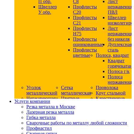
П обр.
С8
Лист
Швеллер
Профлисты
нержавеющ
У обр.
С20
ПВЛ
Профлисты
Швеллер
C21
низколегир
Профлисты
Лист
Н75
нержавеющ
Профлисты
без никеля
оцинкованные
Дуплексная
Профлисты
сталь
цветные
Полоса, квадрат
Квадрат
горячекатан
Полоса г/к
Полоса
нержавеюща
Уголок
Сетка
Проволока
металлический
металлическая
Круг стальной
Нержавеющая
Цветные
Качественные
Услуги компании
сталь
металлы
стали
Резка металла в Москве
Квадрат
Шестигранник
Конструкци
Лазерная резка металла
нержавеющий
дюралевый
сталь
Гибка металла
никельсодержащий
Лист
Круг
Сварочные работы по металлу любой сложности
Круг
дюралевый
горячекатан
Профнастил
нержавеющий
Круг
конструкци
Сварные сетки