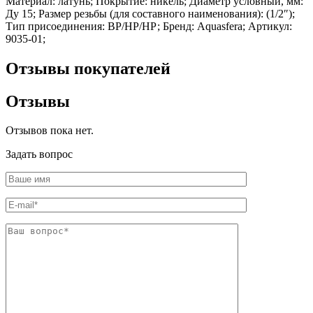
Материал: латунь; Покрытие: никель; Диаметр условный, мм:
Шина
Фитинги
Ду 15; Размер резьбы (для составного наименования): (1/2″);
медная
резьбовые
Тип присоединения: ВР/НР/НР; Бренд: Aquasfera; Артикул:
Круг
латунные
9035-01;
медный
Фитинги
(пруток)
резьбовые
Отзывы покупателей
Лента
стальные
медная
Фитинги
Лист
резьбовые
Отзывы
медный
чугунные
Труба
Хомуты
Отзывов пока нет.
медная
стальные
Круг
Труба ВГП
Задать вопрос
бронзовый
БУ металл
(пруток)
БУ трубы
Олово,
Хомуты
cвинец,
стальные
цинк,
нихром