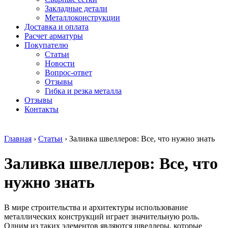
безникелевый
дюралевый
Поковка
Закладные детали
жаропрочный
(пруток)
Шестигранн
Металлоконструкции
Круг
Квадрат
горячекатан
Доставка и оплата
нержавеющий
дюралевый
конструкци
Расчет арматуры
никельсодержащий
Плита
Инструмент
Покупателю
Шестигранник
дюралевая
сталь
Статьи
нержавеющий
Труба
Оцинкованный
Новости
никельсодержащий
дюралевая
прокат
Вопрос-ответ
Шестигранник
Лента
Круг
Отзывы
нержавеющий
алюминиевая
оцинкованн
Гибка и резка металла
безникелевый
Лист
Лист
Отзывы
жаропрочный
алюминиевый
оцинкованн
Контакты
Швеллер
Лист
Полоса
нержавеющий
алюминиевый
оцинкованн
никельсодержащий
рифленый
Труба
Главная
›
Статьи
›
Заливка швеллеров: Все, что нужно знать
Трубы
Общестроительный
оцинкованн
нержавеющие
профиль
Инженерные
Заливка швеллеров: Все, что
электросварные
алюминиевый
системы
AISI
Плита
Отводы
прямоугольные
алюминиевая
стальные
нужно знать
Трубы
Профиль
Переходы
нержавеющие
алюминиевый
стальные
электросварные
(вентиляционный)
Трубы
В мире строительства и архитектуры использование
AISI
Тавр
полипропил
металлических конструкций играет значительную роль.
квадратные
алюминиевый
PP-R
Одним из таких элементов являются швеллеры, которые