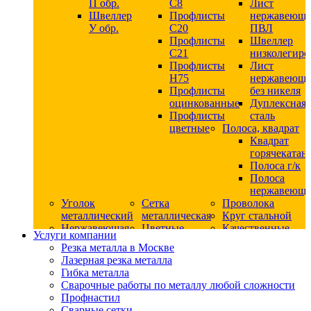
П обр.
С8
Лист
Швеллер
Профлисты
нержавеющ
У обр.
С20
ПВЛ
Профлисты
Швеллер
C21
низколегир
Профлисты
Лист
Н75
нержавеющ
Профлисты
без никеля
оцинкованные
Дуплексная
Профлисты
сталь
цветные
Полоса, квадрат
Квадрат
горячекатан
Полоса г/к
Полоса
нержавеюща
Уголок
Сетка
Проволока
металлический
металлическая
Круг стальной
Нержавеющая
Цветные
Качественные
Услуги компании
сталь
металлы
стали
Резка металла в Москве
Квадрат
Шестигранник
Конструкци
Лазерная резка металла
нержавеющий
дюралевый
сталь
Гибка металла
никельсодержащий
Лист
Круг
Сварочные работы по металлу любой сложности
Круг
дюралевый
горячекатан
Профнастил
нержавеющий
Круг
конструкци
Сварные сетки