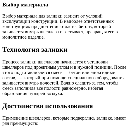
Шина
Фитинги
Выбор материала
медная
резьбовые
Круг
латунные
Выбор материала для заливки зависит от условий
медный
Фитинги
эксплуатации конструкции. В наиболее ответственных
(пруток)
резьбовые
конструкциях предпочтение отдаётся бетону, который
Лента
стальные
заливается внутрь швеллера и застывает, превращая его в
медная
Фитинги
монолитное изделие.
Лист
резьбовые
медный
чугунные
Технология заливки
Труба
Хомуты
медная
стальные
Круг
Труба ВГП
Процесс заливки швеллеров начинается с установки
бронзовый
БУ металл
швеллеров под проектным углом и в нужной позиции. После
(пруток)
БУ трубы
этого подготавливается смесь — бетон или эпоксидный
Олово,
Хомуты
состав, — который при помощи специального оборудования
cвинец,
стальные
заливается внутрь полостей. Важно следить за тем, чтобы
цинк,
смесь заполнила все полости равномерно, избегая
нихром
образования пузырей воздуха.
Достоинства использования
Применение швеллеров, которые подверглись заливке, имеет
ряд преимуществ: