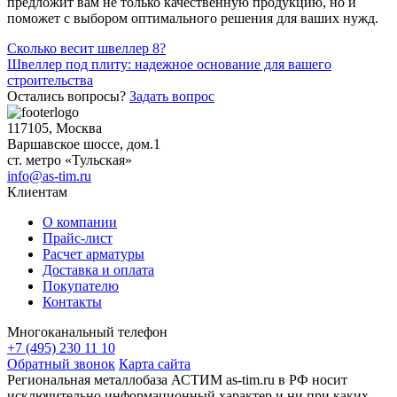
предложит вам не только качественную продукцию, но и
поможет с выбором оптимального решения для ваших нужд.
Навигация
Сколько весит швеллер 8?
Швеллер под плиту: надежное основание для вашего
по
строительства
записям
Остались вопросы?
Задать вопрос
117105, Москва
Варшавское шоссе, дом.1
ст. метро «Тульская»
info@as-tim.ru
Клиентам
О компании
Прайс-лист
Расчет арматуры
Доставка и оплата
Покупателю
Контакты
Многоканальный телефон
+7 (495) 230 11 10
Обратный звонок
Карта сайта
Региональная металлобаза АСТИМ as-tim.ru в РФ носит
исключительно информационный характер и ни при каких