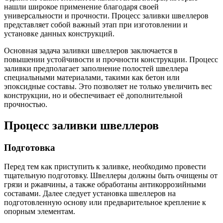
Трубы
Труба
Фланцы
нашли широкое применение благодаря своей
нержавеющие
алюминиевая
стальные
универсальности и прочности. Процесс заливки швеллеров
электросварные
Уголок
Заглушки
представляет собой важный этап при изготовлении и
AISI
алюминиевый
стальные
установке данных конструкций.
Трубы
Фольга
Тройники
нержавеющие
алюминиевая
стальные
Основная задача заливки швеллеров заключается в
перфорированные
Чушка
Хомуты
повышении устойчивости и прочности конструкции. Процесс
Трубы
алюминиевая
стальные
заливки предполагает заполнение полостей швеллера
нержавеющие
Швеллер
Крепеж
специальными материалами, такими как бетон или
бесшовные
алюминиевый
шуруп-
эпоксидные составы. Это позволяет не только увеличить вес
Шина
шпилька
конструкции, но и обеспечивает её дополнительной
алюминиевая
Опоры
прочностью.
Шестигранник
стальные
латунный
Компенсато
Процесс заливки швеллеров
Квадрат
и
латунный
вибровставк
Подготовка
Круг
Задвижки
латунный
чугунные
(пруток)
Группы
Перед тем как приступить к заливке, необходимо провести
Лента
коллекторн
тщательную подготовку. Швеллеры должны быть очищены от
латунная
Ванны и
грязи и ржавчины, а также обработаны антикоррозийными
Лист
сопутствую
составами. Далее следует установка швеллеров на
латунный
товары
подготовленную основу или предварительное крепление к
Труба
Воздухоотв
опорным элементам.
латунная
Фитинги