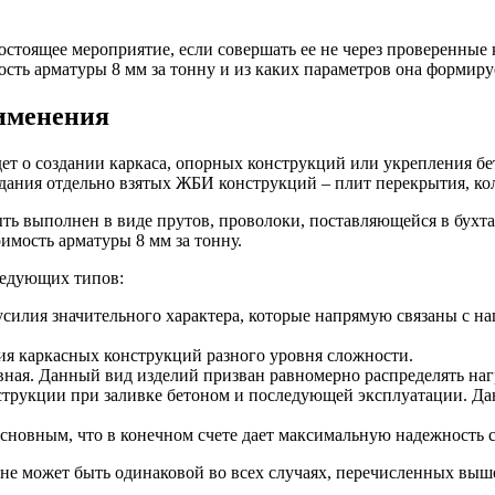
стоящее мероприятие, если совершать ее не через проверенные 
ость арматуры 8 мм за тонну и из каких параметров она формиру
рименения
Оцинкованный прокат
дет о создании каркаса, опорных конструкций или укрепления б
Круг оцинкованный
оздания отдельно взятых ЖБИ конструкций – плит перекрытия, ко
нный
Лист оцинкованный
Полоса оцинкованная
ь выполнен в виде прутов, проволоки, поставляющейся в бухтах
Труба оцинкованная
имость арматуры 8 мм за тонну.
ледующих типов:
 усилия значительного характера, которые напрямую связаны с н
я каркасных конструкций разного уровня сложности.
вная. Данный вид изделий призван равномерно распределять нагр
струкции при заливке бетоном и последующей эксплуатации. Да
основным, что в конечном счете дает максимальную надежность 
не может быть одинаковой во всех случаях, перечисленных выше
Хомуты стальные