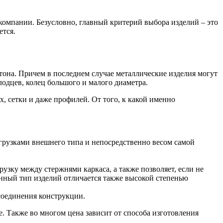
Лента медная
Лист медный
Труба медная
компании. Безусловно, главный критерий выбора изделий – это
Круг бронзовый (пруток)
ется.
Олово, cвинец, цинк, нихром
Инженерные системы
етона. Причем в последнем случае металлические изделия могут
Отводы стальные
лодцев, колец большого и малого диаметра.
Переходы стальные
Трубы полипропиленовые PP-R
, сетки и даже профилей. От того, к какой именно
Фланцы стальные
Заглушки стальные
Тройники стальные
Хомуты стальные
Крепеж шуруп-шпилька
агрузками внешнего типа и непосредственно весом самой
Опоры стальные
Компенсаторы и вибровставки
Задвижки чугунные
узку между стержнями каркаса, а также позволяет, если не
Группы коллекторные
нный тип изделий отличается также высокой степенью
Ванны и сопутствующие товары
Воздухоотводчики
соединения конструкции.
. Также во многом цена зависит от способа изготовления
Труба ВГП