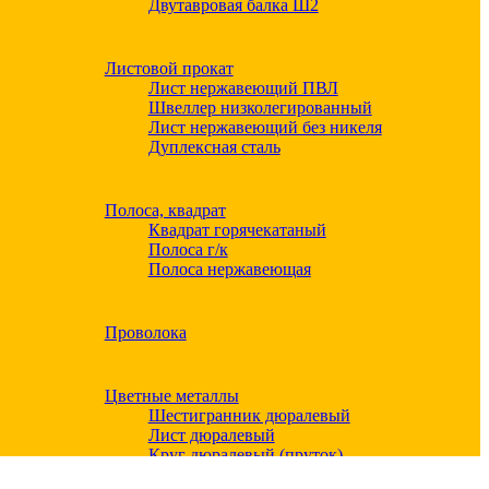
Двутавровая балка Ш2
Листовой прокат
Лист нержавеющий ПВЛ
Швеллер низколегированный
Лист нержавеющий без никеля
Дуплексная сталь
Полоса, квадрат
Квадрат горячекатаный
Полоса г/к
Полоса нержавеющая
Проволока
Цветные металлы
Шестигранник дюралевый
Лист дюралевый
Круг дюралевый (пруток)
Квадрат дюралевый