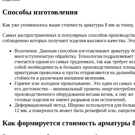
Фитинги резьбовые латунные
Фитинги резьбовые стальные
Способы изготовления
Фитинги резьбовые чугунные
Как уже упоминалось выше стоимость арматуры 8 мм за тонну, н
Самых распространенных и популярных способов производства
соблюдению которых получают изделия высокого качества. Эт
Волочение. Данным способом изготавливают арматуру бол
многоступенчатую обработку. Технология подразумевает
считается одним из самых трудоемких, так как требует и
собой необходимость в больших производственных площад
арматурная проволока и пруты отправляются на дальней
стойкости к различным внешним явлениям.
Горячее или холодное прокатывание. Это один из самых
его достоинство – минимальный уровень энергопотреблени
производственного оборудования весьма велик, к ому же 
готовые изделия не имеют разрывов или истончений.
Деформационный метод. Широко используется для большог
12 мм, а поверхность может быть рельефной или, напроти
Как формируется стоимость арматуры 8