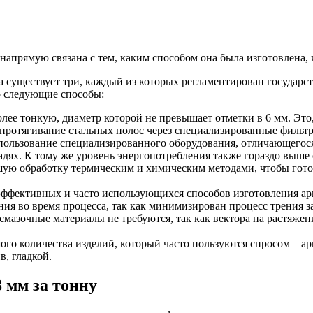
БУ металл
БУ трубы
апрямую связана с тем, каким способом она была изготовлена, и
 существует три, каждый из которых регламентирован государс
о следующие способы:
ее тонкую, диаметр которой не превышает отметки в 6 мм. Это
 протягивание стальных полос через специализированные филь
спользование специализированного оборудования, отличающегося 
ях. К тому же уровень энергопотребления также гораздо выше 
шую обработку термическим и химическим методами, чтобы гот
 эффективных и часто использующихся способов изготовления а
я во время процесса, так как минимизирован процесс трения за
смазочные материалы не требуются, так как вектора на растяжени
о количества изделий, который часто пользуются спросом – ар
в, гладкой.
 мм за тонну