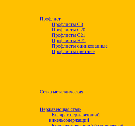
Профлист
Профлисты С8
Профлисты С20
Профлисты C21
Профлисты Н75
Профлисты оцинкованные
Профлисты цветные
Сетка металлическая
Нержавеющая сталь
Квадрат нержавеющий
никельсодержащий
Круг нержавеющий безникелевый
жаропрочный