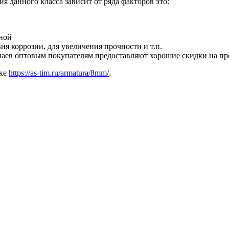
я данного класса зависит от ряда факторов это:
еной
я коррозии, для увеличения прочности и т.п.
учаев оптовым покупателям предоставляют хорошие скидки на п
лке
https://as-tim.ru/armatura/8mm/
.