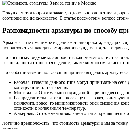
Покупка металлопроката зачастую довольно хлопотное и дорого
соотношение цена-качество. В статье рассмотрим вопрос стоим
Разновидности арматуры по способу п
Качественные стали
Арматура – незаменимое изделие металлопроката, когда речь и
Конструкционная сталь
использоваться, как для армирования фундамента, так и для с
Круг горячекатаный конструкцио
Поковка
По внешнему виду металлопрокат также может отличаться и быт
Шестигранник горячекатаный
разновидности относится изделие, также во многом зависит сто
конструкционный
Инструментальная сталь
По особенностям использования принято выделять арматуру с
Рабочая. Изделия данного типа могут принимать на себя
конструкции или строения.
Монтажная. Оптимально подходящий вариант для создани
Распределительная, или как ее еще называют, конструкти
исключить вовсе, то минимизировать риск смещения кон
стойкости к колебаниям температур.
Анкерная. Это элементы закладного типа, крепящиеся к 
Логично предположить, что стоимость арматуры 8 мм за тонну 
изделий.
Фитинги