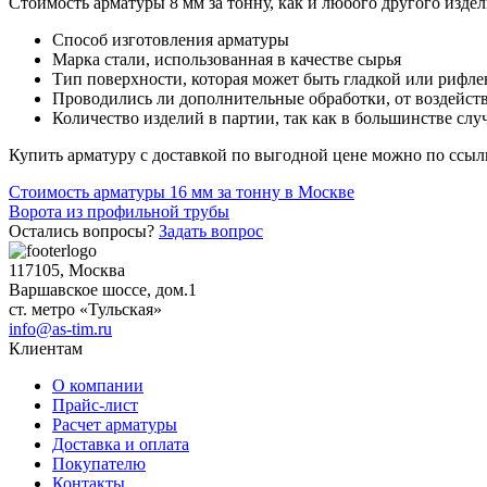
Стоимость арматуры 8 мм за тонну, как и любого другого издели
Способ изготовления арматуры
Марка стали, использованная в качестве сырья
Тип поверхности, которая может быть гладкой или рифл
Проводились ли дополнительные обработки, от воздействи
Количество изделий в партии, так как в большинстве сл
Купить арматуру с доставкой по выгодной цене можно по ссы
Навигация
Стоимость арматуры 16 мм за тонну в Москве
Ворота из профильной трубы
по
Остались вопросы?
Задать вопрос
записям
117105, Москва
Варшавское шоссе, дом.1
ст. метро «Тульская»
info@as-tim.ru
Клиентам
О компании
Прайс-лист
Расчет арматуры
Доставка и оплата
Покупателю
Контакты