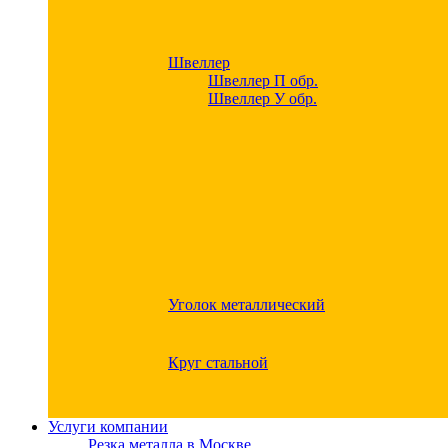
Швеллер
Швеллер П обр.
Швеллер У обр.
Уголок металлический
Круг стальной
Услуги компании
Резка металла в Москве